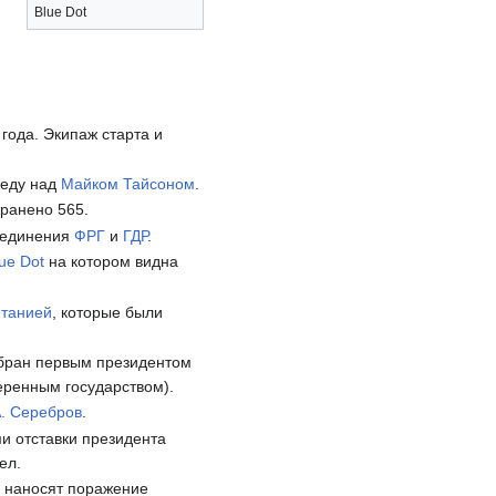
Blue Dot
года. Экипаж старта и
еду над
Майком Тайсоном
.
 ранено 565.
соединения
ФРГ
и
ГДР
.
lue Dot
на котором видна
итанией
, которые были
бран первым президентом
ренным государством).
А. Серебров
.
и отставки президента
ел.
ы
наносят поражение