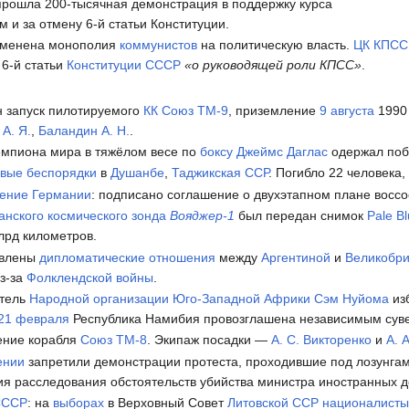
рошла 200-тысячная демонстрация в поддержку курса
 и за отмену 6-й статьи Конституции.
менена монополия
коммунистов
на политическую власть.
ЦК КПСС
 6-й статьи
Конституции СССР
«о руководящей роли КПСС»
.
 запуск пилотируемого
КК
Союз ТМ-9
, приземление
9 августа
1990 
А. Я.
,
Баландин А. Н.
.
емпиона мира в тяжёлом весе по
боксу
Джеймс Даглас
одержал поб
вые беспорядки
в
Душанбе
,
Таджикская ССР
. Погибло 22 человека,
ение Германии
: подписано соглашение о двухэтапном плане вос
анского
космического зонда
Вояджер-1
был передан снимок
Pale B
лрд километров.
овлены
дипломатические отношения
между
Аргентиной
и
Великобр
з-за
Фолклендской войны
.
тель
Народной организации Юго-Западной Африки
Сэм Нуйома
из
21 февраля
Республика Намибия провозглашена независимым суве
ние корабля
Союз ТМ-8
. Экипаж посадки —
А. С. Викторенко
и
А. 
ении
запретили демонстрации протеста, проходившие под лозунгам
я расследования обстоятельств убийства министра иностранных д
СССР
: на
выборах
в Верховный Совет
Литовской ССР
националист