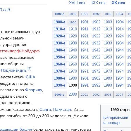
XVIII век
—
XIX век
—
XX век
0 год
1890-е
1890
1891
1892
1893
1894
1
1900-е
1901
1902
1903
1904
1
1900
1910-е
1910
1911
1912
1913
1914
1
в политическом округе
1920-е
1920
1921
1922
1923
1924
1
льной земли
1930-е
1930
1931
1932
1933
1934
1
те упразднения
1940-е
1940
1941
1942
1943
1944
1
аттендорф-Нойдорф
овые независимые
1950-е
1950
1951
1952
1953
1954
1
ские общины
1960-е
1960
1961
1962
1963
1964
1
[
2
]
и
Поцнойзидль
.
1970-е
1970
1971
1972
1973
1974
1
едставители
США
1980-е
1980
1981
1982
1983
1984
1
оводителя страны
1990-е
1990
1991
1992
1993
1994
1
везли его во
Флориду
,
2000
2000-е
2001
2002
2003
2004
2
удом в связи с
нде наркотиков.
ожная катастрофа в
Санги
,
Пакистан
. Из-за
1990 год 
дов погибли от 200 до 300 человек, ещё около
Григорианский
календарь
падающая башня
была закрыта для туристов из