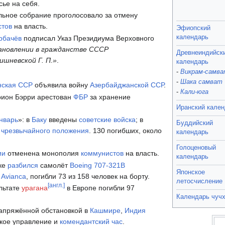
сье на себя.
ьное собрание проголосовало за отмену
стов
на власть.
Эфиопский
календарь
рбачёв
подписал Указ Президиума Верховного
ановлении в гражданстве СССР
Древнеиндийск
ишневской Г. П.»
.
календарь
-
Викрам-самв
-
Шака самват
нская ССР
объявила войну
Азербайджанской ССР
.
-
Кали-юга
ион Бэрри арестован
ФБР
за хранение
Иранский кале
нварь
»: в
Баку
введены
советские войска
; в
Буддийский
м
чрезвычайного положения
. 130 погибших, около
календарь
Голоценовый
ии
отменена монополия
коммунистов
на власть.
календарь
ке
разбился
самолёт
Boeing 707-321B
Японское
и
Avianca
, погибли 73 из 158 человек на борту.
летосчисление
[англ.]
льтате
урагана
в Европе погибли 97
Календарь чуч
напряжённой обстановкой в
Кашмире
,
Индия
кое управление и
комендантский час
.