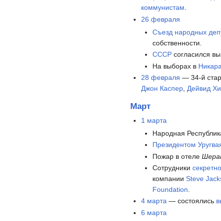
коммунистам
.
26 февраля
Съезд народных деп
собственности.
СССР
согласился вы
На выборах в
Никара
28 февраля
— 34-й стар
Джон Каспер
,
Дейвид Х
Март
1 марта
Народная Республик
Президентом
Уругва
Пожар в отеле
Шера
Сотрудники
секретн
компании
Steve Jac
Foundation
.
4 марта
— состоялись
в
6 марта