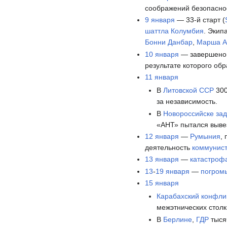
соображений безопасно
9 января
— 33-й старт (
шаттла Колумбия
. Эки
Бонни Данбар
,
Марша А
10 января
— завершено
результате которого об
11 января
В
Литовской ССР
300
за независимость.
В
Новороссийске
зад
«АНТ» пытался вывез
12 января
—
Румыния
,
деятельность
коммунист
13 января
—
катастроф
13
-
19 января
—
погром
15 января
Карабахский конфли
межэтнических стол
В
Берлине
,
ГДР
тыся