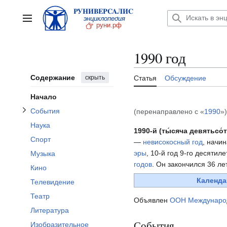
Перейти
Отобразить/Скрыть подраздел События
к
Главное меню
содержанию
1990 год
Содержание
скрыть
Статья
Обсуждение
Начало
События
(перенаправлено с «
1990
»)
Наука
1990-й (ты́сяча девятьсо́
Спорт
—
невисокосный год
, начи
эры
, 10-й год 9-го десятил
Музыка
годов
. Он закончился 36 ле
Кино
Календа
Телевидение
Театр
Объявлен
ООН
Междунаро
Литература
События
Изобразительное