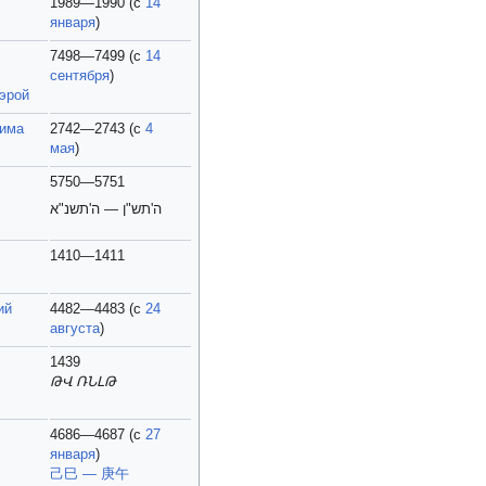
1989—1990 (с
14
января
)
7498—7499 (с
14
сентября
)
 эрой
Рима
2742—2743 (с
4
мая
)
5750—5751
ה'תש"ן — ה'תשנ"א
1410—1411
ий
4482—4483 (с
24
августа
)
1439
ԹՎ ՌՆԼԹ
4686—4687 (с
27
января
)
己巳 — 庚午