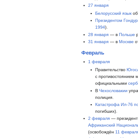
27 января
Белорусский язык
об
Президентом
Гондур
1994
).
28 января
— в
Польше
р
31 января
— в
Москве
о
Февраль
1 февраля
Правительство
Югос
с противостоянием 
официальными
серб
В
Чехословакии
упра
полиция.
Катастрофа Ил-76 п
погибших).
2 февраля
— президен
Африканский Национал
(освобождён
11 феврал