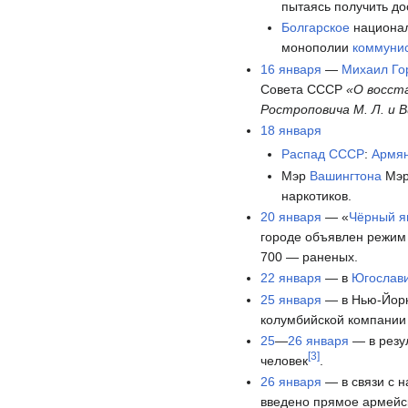
пытаясь получить до
Болгарское
национал
монополии
коммуни
16 января
—
Михаил Го
Совета СССР
«О восст
Ростроповича М. Л. и В
18 января
Распад СССР
:
Армя
Мэр
Вашингтона
Мэр
наркотиков.
20 января
— «
Чёрный я
городе объявлен режи
700 — раненых.
22 января
— в
Югослав
25 января
— в Нью-Йор
колумбийской компани
25
—
26 января
— в резу
[
3
]
человек
.
26 января
— в связи с 
введено прямое армейс