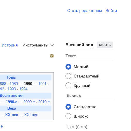
Стать редактором ​
Войти
Внешний вид
скрыть
История
Инструменты
Текст
Мелкий
Стандартный
Годы
1988
·
1989
—
1990
—
1991
·
Крупный
992
·
1993
·
1994
Десятилетия
Ширина
—
1990-е
—
2000-е
·
2010-е
Стандартно
Века
—
XX век
—
XXI век
Широко
ие
Цвет
(бета)