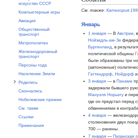
искусство СССР
См. также:
Категория:199
Компьютерные игры
Отобразить/Скрыть подраздел Родились
Авиация
Январь
Общественный
1 января
— В
Австрии
, 
транспорт
Нойзидль-ам-Зе
федера
Метрополитен
Бургенланд
, в результа
Железнодорожный
политической общины
Г
транспорт
были образованы три н
Персоны года
(автономные) политиче
Население Земли
Гаттендорф
,
Нойдорф
3 января
— в
Панаме
пр
Родились
задержали бывшего рук
Скончались
Мануэля Норьегу
и пере
Нобелевские премии
где он предстал перед с
обвинениями в контраба
См. также
4 января
— железнодор
Ссылки
столкновения двух поез
Примечания
700 — ранены.
7 января
—
Пизанская 