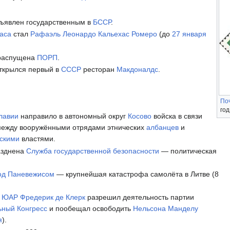
ъявлен государственным в
БССР
.
аса
стал
Рафаэль Леонардо Кальехас Ромеро
(до
27 января
аспущена
ПОРП
.
ткрылся первый в
СССР
ресторан
Макдоналдс
.
По
год
лавии
направило в автономный округ
Косово
войска в связи
между вооружёнными отрядами этнических
албанцев
и
скими
властями.
зднена
Служба государственной безопасности
— политическая
од Паневежисом
— крупнейшая катастрофа самолёта в Литве (8
т
ЮАР
Фредерик де Клерк
разрешил деятельность партии
ьный Конгресс
и пообещал освободить
Нельсона Манделу
я
).