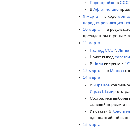
Перестройка
: в
ССС
В
Афганистане
прави
9 марта
— в ходе
монго
народно-революционно
10 марта
— в результат
президентом страны ст
11 марта
Распад СССР
:
Литва
Начат вывод
советск
В
Чили
впервые с
19
12 марта
— в
Москве
от
14 марта
В
Израиле
коалицион
Ицхак Шамир
отстра
Состоялись выборы
ставший первым и 
Из статьи 6
Констит
однопартийной сист
15 марта