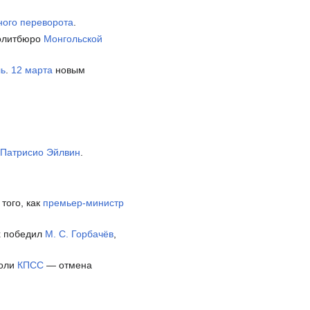
ного переворота
.
олитбюро
Монгольской
ль
.
12 марта
новым
Патрисио Эйлвин
.
того, как
премьер-министр
х победил
М. С. Горбачёв
,
оли
КПСС
— отмена