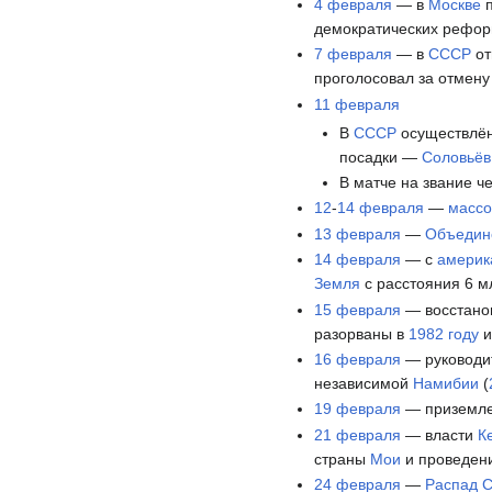
4 февраля
— в
Москве
п
демократических реформ
7 февраля
— в
СССР
от
проголосовал за отмену
11 февраля
В
СССР
осуществлён
посадки —
Соловьёв 
В матче на звание ч
12
-
14 февраля
—
массо
13 февраля
—
Объедин
14 февраля
— с
америк
Земля
с расстояния 6 м
15 февраля
— восстан
разорваны в
1982 году
и
16 февраля
— руководи
независимой
Намибии
(
19 февраля
— приземле
21 февраля
— власти
К
страны
Мои
и проведени
24 февраля
—
Распад 