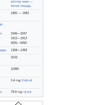
жёлтая змея —
белая лошадь
1982 — 1983
ий
ат
2046—2047
1912—1913
5091—5092
ндарь
1368—1369
2533
11990
2-й год
Хэйсэй
хе
79-й год
чучхе