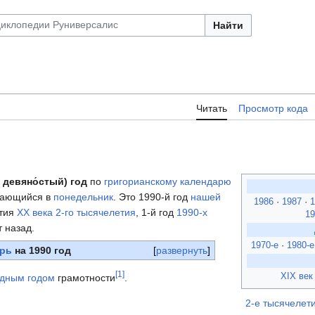
Найти
Читать
Просмотр кода
т девяно́стый) год
по
григорианскому календарю
нающийся в
понедельник
. Это 1990-й год
нашей
1986
·
1987
·
етия
XX века
2-го тысячелетия
, 1-й год
1990-х
1
т назад.
1970-е
·
1980-е
рь
на 1990 год
развернуть
[
1
]
XIX век
дным годом
грамотности
.
2-е тысячелет