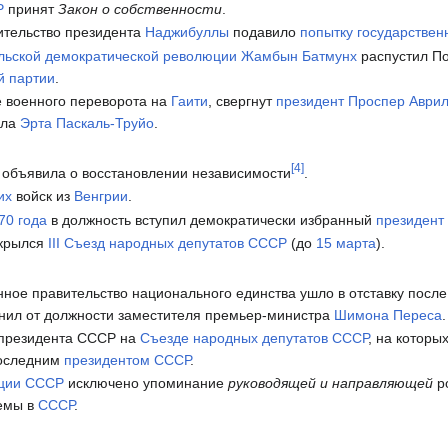
Р
принят
Закон о собственности
.
тельство президента
Наджибуллы
подавило
попытку государствен
льской демократической революции
Жамбын Батмунх
распустил П
й партии
.
е военного переворота на
Гаити
, свергнут
президент
Проспер Аври
ала
Эрта Паскаль-Труйо
.
[
4
]
объявила о восстановлении независимости
.
их
войск из
Венгрии
.
70 года
в должность вступил демократически избранный
президент
крылся
III Съезд народных депутатов СССР
(до
15 марта
).
ное правительство национального единства ушло в отставку после 
нил от должности заместителя премьер-министра
Шимона Переса
.
 президента СССР на
Съезде народных депутатов СССР
, на которы
последним
президентом СССР
.
уции СССР
исключено упоминание
руководящей и направляющей
р
емы в
СССР
.