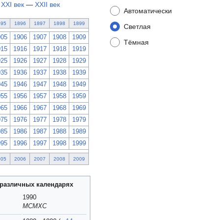
—
XXI век
—
XXII век
Автоматически
895
1896
1897
1898
1899
Светлая
905
1906
1907
1908
1909
Тёмная
915
1916
1917
1918
1919
925
1926
1927
1928
1929
935
1936
1937
1938
1939
945
1946
1947
1948
1949
955
1956
1957
1958
1959
965
1966
1967
1968
1969
975
1976
1977
1978
1979
985
1986
1987
1988
1989
995
1996
1997
1998
1999
005
2006
2007
2008
2009
в различных календарях
1990
MCMXC