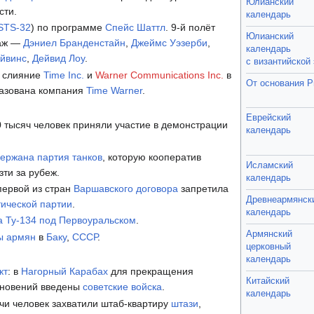
Юлианский
сти.
календарь
STS-32
) по программе
Спейс Шаттл
. 9-й полёт
Юлианский
паж —
Дэниел Бранденстайн
,
Джеймс Уэзерби
,
календарь
йвинс
,
Дейвид Лоу
.
с византийской
 слияние
Time Inc.
и
Warner Communications Inc.
в
От основания 
разована компания
Time Warner
.
Еврейский
 тысяч человек приняли участие в демонстрации
календарь
ержана партия танков
, которую кооператив
Исламский
ти за рубеж.
календарь
 первой из стран
Варшавского договора
запретила
Древнеармянск
ической партии
.
календарь
а Ту-134 под Первоуральском
.
Армянский
ы армян
в
Баку
,
СССР
.
церковный
календарь
кт
: в
Нагорный Карабах
для прекращения
Китайский
кновений введены
советские войска
.
календарь
чи человек захватили штаб-квартиру
штази
,