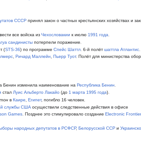
утатов СССР
принял закон о частных крестьянских хозяйствах и з
вести все войска из
Чехословакии
к июлю
1991 года
.
гуа
сандинисты
потерпели поражение.
т (
STS-36
) по программе
Спейс Шаттл
. 6-й полёт
шаттла Атлантис
илмерс
,
Ричард Маллейн
,
Пьерр Туот
. Полёт для министерства об
а Бенин изменила наименование на
Республика Бенин
.
я
стал
Луис Альберто Лакайо
(до
1 марта
1995 года
).
тон
в
Каире
,
Египет
, погибло 16 человек.
ой службы
США
осуществили следственные действия в офисе
kson Games
. Позднее это стимулировало создание
Electronic Frontie
ыборы народных депутатов в РСФСР
,
Белорусской ССР
и
Украинск