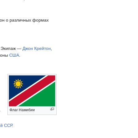
акон о различных формах
. Экипаж —
Джон Крейтон
,
ороны
США
.
Флаг Намибии
r
ой ССР
.