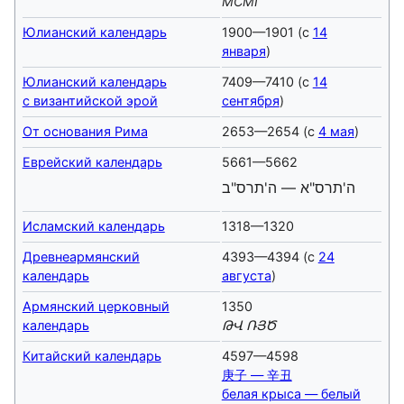
MCMI
Юлианский календарь
1900—1901 (с
14
января
)
Юлианский календарь
7409—7410 (с
14
с византийской эрой
сентября
)
От основания Рима
2653—2654 (с
4 мая
)
Еврейский календарь
5661—5662
ה'תרס"א — ה'תרס"ב
Исламский календарь
1318—1320
Древнеармянский
4393—4394 (с
24
календарь
августа
)
Армянский церковный
1350
календарь
ԹՎ ՌՅԾ
Китайский календарь
4597—4598
庚子 — 辛丑
белая крыса — белый