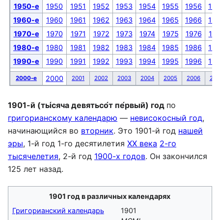
1950-е
1950
1951
1952
1953
1954
1955
1956
19
1960-е
1960
1961
1962
1963
1964
1965
1966
19
1970-е
1970
1971
1972
1973
1974
1975
1976
19
1980-е
1980
1981
1982
1983
1984
1985
1986
19
1990-е
1990
1991
1992
1993
1994
1995
1996
19
2000
2000-е
2001
2002
2003
2004
2005
2006
200
1901-й (ты́сяча девятьсо́т пе́рвый) год
по
григорианскому календарю
—
невисокосный год
,
начинающийся во
вторник
. Это 1901-й год
нашей
эры
, 1-й год 1-го десятилетия
XX века
2-го
тысячелетия
, 2-й год
1900-х годов
. Он закончился
125 лет назад.
1901 год в различных календарях
Григорианский календарь
1901