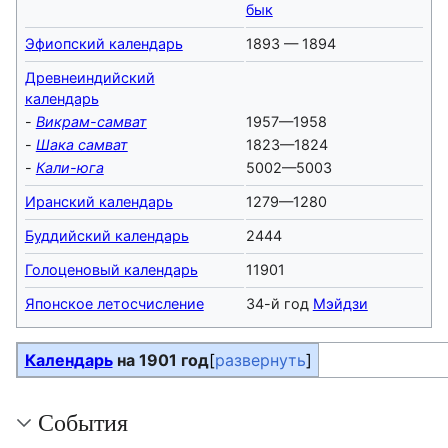
бык
Эфиопский календарь
1893 — 1894
Древнеиндийский
календарь
-
Викрам-самват
1957—1958
-
Шака самват
1823—1824
-
Кали-юга
5002—5003
Иранский календарь
1279—1280
Буддийский календарь
2444
Голоценовый календарь
11901
Японское летосчисление
34-й год
Мэйдзи
Календарь
на 1901 год
развернуть
События