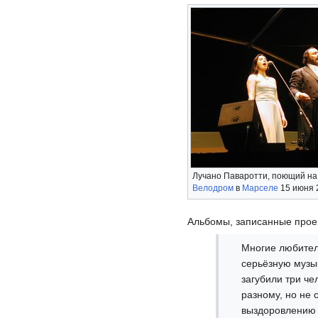
Лучано Паваротти, поющий на
Велодром
в
Марселе
15 июня 
Альбомы, записанные проек
Многие любител
серьёзную музык
загубили три че
разному, но не 
выздоровлению 