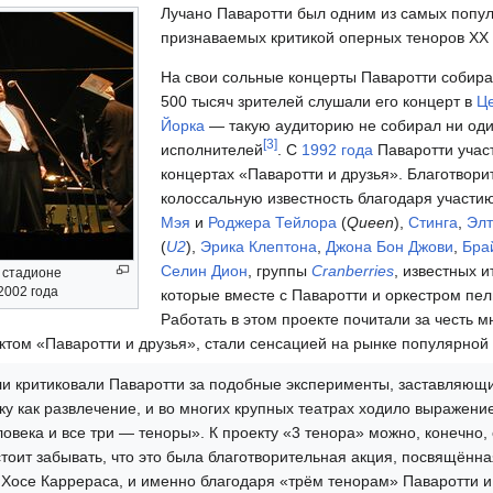
Лучано Паваротти был одним из самых попул
признаваемых критикой оперных теноров XX 
На свои сольные концерты Паваротти собира
500 тысяч зрителей слушали его концерт в
Це
Йорка
— такую аудиторию не собирал ни оди
[
3
]
исполнителей
. С
1992 года
Паваротти учас
концертах «Паваротти и друзья». Благотвори
колоссальную известность благодаря участи
Мэя
и
Роджера Тейлора
(
Queen
),
Стинга
,
Элт
(
U2
),
Эрика Клептона
,
Джона Бон Джови
,
Бра
Селин Дион
, группы
Cranberries
, известных 
 стадионе
2002 года
которые вместе с Паваротти и оркестром пел
Работать в этом проекте почитали за честь м
том «Паваротти и друзья», стали сенсацией на рынке популярной
и критиковали Паваротти за подобные эксперименты, заставляющ
у как развлечение, и во многих крупных театрах ходило выражени
ловека и все три — теноры». К проекту «3 тенора» можно, конечно, 
стоит забывать, что это была благотворительная акция, посвящённа
Хосе Каррераса, и именно благодаря «трём тенорам» Паваротти 