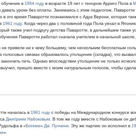
е обучение в
1954 году
в возрасте 19 лет с тенором Арриго Пола в
М
давать уроки без оплаты. Занимаясь с этим педагогом, Паваротти у
о в это время Паваротти познакомился с Адуа Верони, которая так
 в
1961 году
. Когда через два с половиной года Пола уехал в Япони
орый также учил подругу детства Паваротти, в дальнейшем также 
 обучения Паваротти работал сначала учителем в начальной школе
 не привели ни к чему большему, чем нескольким бесплатным сол
а голосовых связках образовалось утолщение (складка), что вызва
 закончить петь. Однако впоследствии утолщение не только исчезло,
 выучил, пришло вместе с моим натуральным голосом, чтобы сделать
тти началась в
1961 году
с победы на Международном конкурсе вок
аса
Дмитрием Набоковым
. В том же году вместе с Набоковым он д
Рудольфа в «
Богеме
»
Дж. Пуччини
. Эту же партию он исполнил в
19
не
».