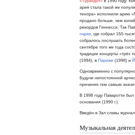
«Турандот»
в 1990 году. К
ария стала такой же популя
тенора» исполнили арию «N
продано больше, чем копий
рекордов Гиннесса. Так Па
парке
, где собрал 150-тыс
собралось послушать более
сентябре того же года сос
традиции концерты «трёх т
(1994), в
Париже
(1998) и
Й
Одновременно с популярнос
Будучи непостоянной артис
причиняя тем самым значи
В 1998 году Паваротти был
основания (1990 г.).
Введён в Зал славы журна
Музыкальная деятел