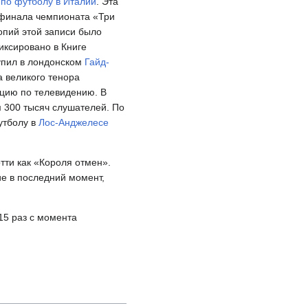
по футболу в Италии
. Эта
я финала чемпионата «Три
опий этой записи было
иксировано в Книге
тупил в лондонском
Гайд-
 великого тенора
яцию по телевидению. В
 300 тысяч слушателей. По
утболу в
Лос-Анджелесе
ти как «Короля отмен».
ие в последний момент,
15 раз с момента