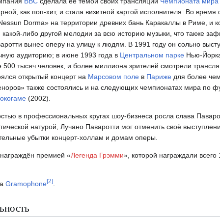
омпания
ВВС
сделала её темой своих трансляций
Чемпионата мира 
рной, как поп-хит, и стала визитной картой исполнителя. Во врем
essun Dorma» на территории древних бань Каракаллы в Риме, и к
 какой-либо другой мелодии за всю историю музыки, что также заф
варотти вынес оперу на улицу к людям. В 1991 году он сольно выс
ячную аудиторию; в июне 1993 года в
Центральном парке
Нью-Йорка
 500 тысяч человек, и более миллиона зрителей смотрели трансл
тоялся открытый концерт на
Марсовом поле
в
Париже
для более чем
еноров» также состоялись и на следующих чемпионатах мира по ф
окогаме
(2002).
тью в профессиональных кругах шоу-бизнеса росла слава Паварот
тической натурой, Лучано Паваротти мог отменить своё выступлен
тельные убытки концерт-холлам и домам оперы.
 награждён премией «
Легенда Грэмми
», которой награждали всего 
[
2
]
ла
Gramophone
.
ьность