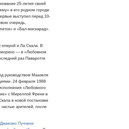
днование 25-летия своей
ему» в его родном городе
ервые выступил перед 10-
свою очередь,
питок» и «Бал-маскарад».
 оперой и Ла Скала. В
Неморино — в «Любовном
последний раз Паваротти
под руководством Маазеля
циями. 24 февраля 1988
 исполнения «Любовного
геме» с Миреллой Френи в
Скала в новой постановке
 частью зрителей, после
Джакомо Пуччини