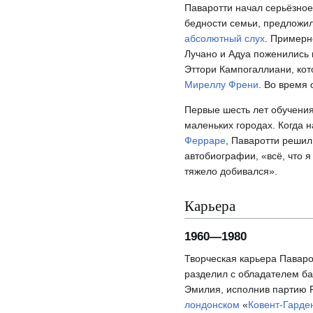
Паваротти начал серьёзно
бедности семьи, предложил 
абсолютный слух
. Примерн
Лучано и Адуа поженились
Эттори Кампогаллиани, кот
Миреллу Френи
. Во время
Первые шесть лет обучения
маленьких городах. Когда н
Ферраре
, Паваротти решил
автобиографии, «всё, что я
тяжело добивался».
Карьера
1960—1980
Творческая карьера Паваро
разделил с обладателем б
Эмилия, исполнив партию 
лондонском
«
Ковент-Гарде