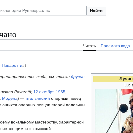
Найти
чано
Читать
Просмотр кода
 Паваротти
»)
еренаправляется сюда; см. также
другие
Лучан
Luci
Luciano Pavarotti
;
12 октября
1935
,
,
Модена
) —
итальянский
оперный певец
дающихся оперных певцов второй половины
воему вокальному мастерству, характерной
 сочетающимся «с высокой