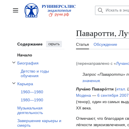
Перейти
к
Главное меню
содержанию
Паваротти, Лу
Содержание
скрыть
Статья
Обсуждение
Начало
Биография
(перенаправлено с «
Лучано
Отобразить/Скрыть подраздел Биография
Детство и годы
Запрос «Паваротти» п
обучения
значения
.
Карьера
Отобразить/Скрыть подраздел Карьера
Луча́но Паваро́тти
(
итал.
1960—1980
Модена
—
6 сентября
2007
1980—1990
(тенор), один из самых вы
XX века.
Музыкальная
деятельность
Отмечают, что благодаря с
Завершение карьеры и
лёгкости звукоизвлечения,
смерть