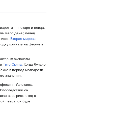
варотти — пекаря и певца,
ла мало денег, певец
илище.
Вторая мировая
 одну комнату на ферме в
 которых включали
и
Тито Скипа
. Когда Лучано
Также в период молодости
го значения.
офессии. Увлекаясь
 Впоследствии он
вая весь риск, отец с
рой певца, он будет