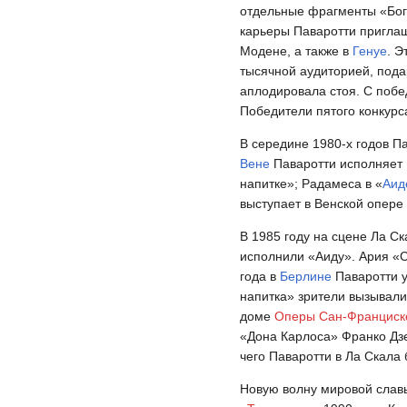
отдельные фрагменты «Бог
карьеры Паваротти приглаш
Модене, а также в
Генуе
. Э
тысячной аудиторией, пода
аплодировала стоя. С побе
Победители пятого конкурс
В середине 1980-х годов П
Вене
Паваротти исполняет
напитке»; Радамеса в «
Аид
выступает в Венской опере 
В 1985 году на сцене Ла С
исполнили «Аиду». Ария «C
года в
Берлине
Паваротти 
напитка» зрители вызывал
доме
Оперы Сан-Франциск
«Дона Карлоса» Франко Дзе
чего Паваротти в Ла Скала
Новую волну мировой слав