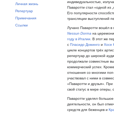
индивидуальностью, излуч
Личная жизнь
Паваротти стал «одной из „
Репертуар
Его популярности способст
Примечания
трансляции выступлений п
Ссылки
Лучано Паваротти вошёл в 
Nessun Dorma
на церемони
году в Италии
. В этот же п
с
Пласидо Доминго
и
Хосе 
цикле концертов трёх арти
репертуар до широкой ауд
продолжали совместные выс
коммерческий успех. Кроме
отношения со многими поп-
участвовал с ними в совме
«Паваротти и друзья». При
свой статус в мире оперы,
Паваротти уделял большое
деятельности, он был отме
средств для беженцев и
Кр