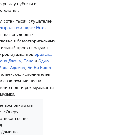
ярных у публики и
столетия.
л сотни тысяч слушателей.
нтральном парке Нью-
н из популярных
твовал в благотворительных
тельный проект получил
ю рок-музыкантов
Брайана
она Джона
,
Боно
и
Эджа
йана Адамса
,
Би Би Кинга
,
итальянских исполнителей,
и свои лучшие песни.
ногие поп- и рок-музыканты.
 музыки.
ие воспринимать
е: «Оперу
относиться по-
я
и Доминго —