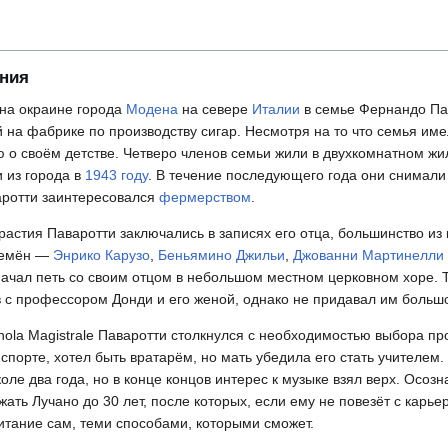
ения
 на окраине города
Модена
на севере
Италии
в семье Фернандо Па
 на фабрике по производству сигар. Несмотря на то что семья име
ю о своём детстве. Четверо членов семьи жили в двухкомнатном ж
 из города в
1943 году
. В течение последующего года они снимали
аротти заинтересовался
фермерством
.
астия Паваротти заключались в записях его отца, большинство из
ремён —
Энрико Карузо
,
Беньямино Джильи
,
Джованни Мартинелли
 начал петь со своим отцом в небольшом местном церковном хоре. 
в с профессором Донди и его женой, однако не придавал им большо
ola Magistrale Паваротти столкнулся с необходимостью выбора пр
спорте, хотел быть вратарём, но мать убедила его стать учителем.
ле два года, но в конце концов интерес к музыке взял верх. Осозна
ать Лучано до 30 лет, после которых, если ему не повезёт с карье
итание сам, теми способами, которыми сможет.