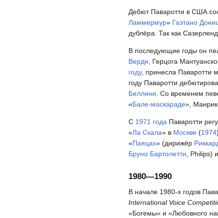
Дебют Паваротти в США со
Ламмермур
»
Гаэтано Дони
дублёра. Так как Сазерлен
В последующие годы он пел
Верди
, Герцога Мантуанско
году
, принесла Паваротти м
году Паваротти дебютиров
Беллини
. Со временем пев
«
Бале-маскараде
», Манрик
С
1971 года
Паваротти регу
«
Ла Скала
» в
Москве
(
1974
«
Паяцах
» (дирижёр
Риккар
Бруно Бартолетти
, Philips) 
1980—1990
В начале 1980-х годов Пав
International Voice Competit
«Богемы» и «Любовного нап