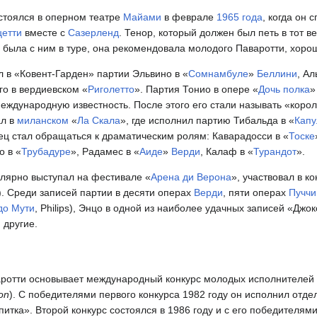
стоялся в оперном театре
Майами
в феврале
1965 года
, когда он 
цетти
вместе с
Сазерленд
. Тенор, который должен был петь в тот в
д была с ним в туре, она рекомендовала молодого Паваротти, хоро
 в «Ковент-Гарден» партии Эльвино в «
Сомнамбуле
»
Беллини
, А
го в вердиевском «
Риголетто
». Партия Тонио в опере «
Дочь полка
»
еждународную известность. После этого его стали называть «корол
ал в
миланском
«
Ла Скала
», где исполнил партию Тибальда в «
Капу
ец стал обращаться к драматическим ролям: Каварадосси в «
Тоске
о в «
Трубадуре
», Радамес в «
Аиде
»
Верди
, Калаф в «
Турандот
».
лярно выступал на фестивале «
Арена ди Верона
», участвовал в к
). Среди записей партии в десяти операх
Верди
, пяти операх
Пуччи
до Мути
, Philips), Энцо в одной из наиболее удачных записей «Дж
и другие.
аротти основывает международный конкурс молодых исполнителей 
ion
). С победителями первого конкурса 1982 году он исполнил отд
итка». Второй конкурс состоялся в 1986 году и с его победителям