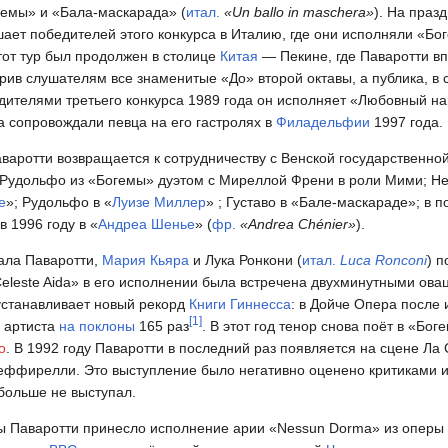
емы» и «Бала-маскарада» (
итал.
«Un ballo in maschera»
). На праз
ает победителей этого конкурса в Италию, где они исполняли «Бог
тот тур был продолжен в столице
Китая
— Пекине, где Паваротти вп
рив слушателям все знаменитые «До» второй октавы, а публика, в 
дителями третьего конкурса 1989 года он исполняет «Любовный на
а сопровождали певца на его гастролях в
Филадельфии
1997 года.
аваротти возвращается к сотрудничеству с Венской государственной
 Рудольфо из «Богемы» дуэтом с Миреллой Френи в роли Мими; 
е
»; Рудольфо в «
Луизе Миллер
» ; Густаво в «Бале-маскараде»; в 
в 1996 году в «
Андреа Шенье
» (
фр.
«Andrea Chénier»
).
кала Паваротти,
Мария Кьяра
и Лука Ронкони (
итал.
Luca Ronconi
) 
eleste Aida» в его исполнении была встречена двухминутными ова
устанавливает новый рекорд
Книги Гиннесса
: в Дойче Опера после
[
1
]
и артиста
на поклоны
165 раз
. В этот год тенор снова поёт в «Бо
о
. В 1992 году Паваротти в последний раз появляется на сцене Ла 
ффирелли. Это выступление было негативно оценено критиками и
 больше не выступал.
ы Паваротти принесло исполнение арии «Nessun Dorma» из оперы