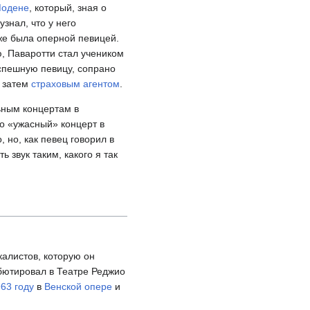
одене
, который, зная о
знал, что у него
же была оперной певицей.
ю, Паваротти стал учеником
успешную певицу, сопрано
, затем
страховым агентом
.
ьным концертам в
ло «ужасный» концерт в
 но, как певец говорил в
 звук таким, какого я так
алистов, которую он
ебютировал в Театре Реджио
63 году
в
Венской опере
и