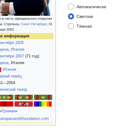
Автоматически
Светлая
е в честь официального открытия
а. Стрельна,
Санкт-Петербург
, 31
Тёмная
мая 2003
ая информация
 октября
1935
дена
,
Италия
сентября
2007
(71 год)
дена
, Италия
Италия
ерный певец
61—2004
рический тенор
«
Грэмми
»
ianopavarottifoundation.com