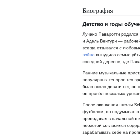
Биография
Детство и годы обуч
Лучано Паваротти родился
и Адель Вентури — рабочей
всегда отзывался с любовь
война
вынудила семью уйти
соседней деревне, где Пав
Ранние музыкальные пристр
популярных теноров тех в
было около девяти лет, он
он провёл несколько уроко
После окончания школы Sch
футболом, он подумывал о 
преподавал в начальной шко
неохотой согласился содерж
зарабатывать себе на проп