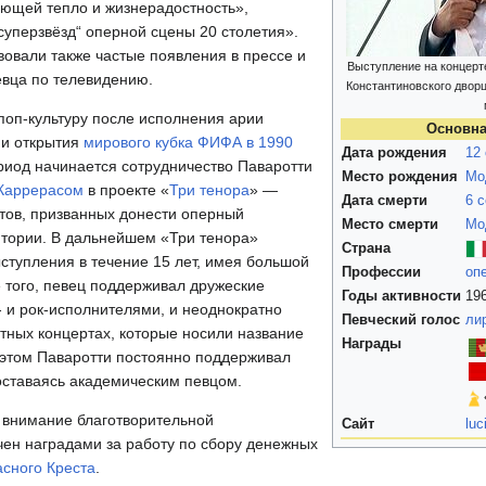
ающей тепло и жизнерадостность»,
суперзвёзд“ оперной сцены 20 столетия».
вовали также частые появления в прессе и
Выступление на концерт
евца по телевидению.
Константиновского дворц
поп-культуру после исполнения арии
Основн
и открытия
мирового кубка ФИФА в 1990
Дата рождения
12
ериод начинается сотрудничество Паваротти
Место рождения
Мо
Каррерасом
в проекте «
Три тенора
» —
Дата смерти
6 
стов, призванных донести оперный
Место смерти
Мо
итории. В дальнейшем «Три тенора»
Страна
тупления в течение 15 лет, имея большой
Профессии
оп
 того, певец поддерживал дружеские
Годы активности
19
 и рок-исполнителями, и неоднократно
Певческий голос
ли
стных концертах, которые носили название
Награды
 этом Паваротти постоянно поддерживал
 оставаясь академическим певцом.
 внимание благотворительной
Сайт
luc
чен наградами за работу по сбору денежных
асного Креста
.