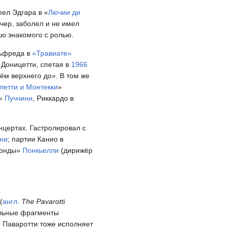
спел Эдгара в «
Лючии ди
ечер, заболел и не имел
шо знакомого с ролью.
льфреда в
«Травиате»
 Доницетти, спетая в
1966
ём верхнего до». В том же
летти и Монтекки
»
»
Пуччини
, Риккардо в
онцертах. Гастролировал с
ни
; партии Канио в
оконды»
Понкьелли
(дирижёр
(
англ.
The Pavarotti
ельные фрагменты
и Паваротти тоже исполняет