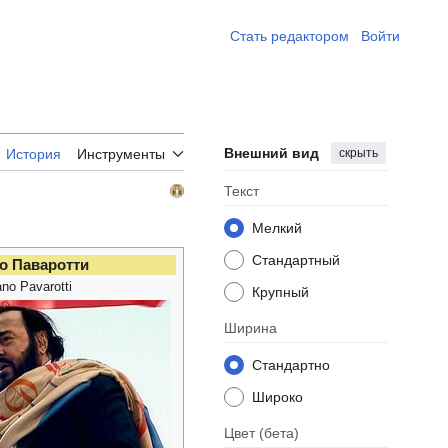
Стать редактором ​
Войти
Внешний вид
скрыть
История
Инструменты
Текст
Мелкий
Стандартный
о Паваротти
ano Pavarotti
Крупный
Ширина
Стандартно
Широко
Цвет
(бета)