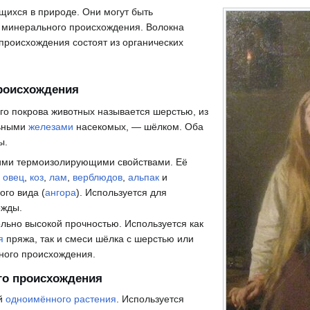
щихся в природе. Они могут быть
и минерального происхождения. Волокна
 происхождения состоят из органических
роисхождения
го покрова животных называется шерстью, из
льными
железами
насекомых, — шёлком. Оба
ы.
ими термоизолирующими свойствами. Её
и
овец
,
коз
,
лам
,
верблюдов
,
альпак
и
ого вида (
ангора
). Используется для
ежды.
льно высокой прочностью. Используется как
я
пряжа, так и смеси шёлка с шерстью или
ного происхождения.
го происхождения
ей
одноимённого растения
. Используется