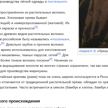
роизводства лёгкой одежды и
постельного
ространённое из растительных волокон,
ика. Хлопковая пряжа бывает
тящей) и
немерсеризованной
(матовой). Их
[
3
]
 окраски и прочности
.
х древних видов растительных волокон.
в российском быту назывались «
посконью
»,
[
4
]
»
. Довольно грубое и прочное волокно
е время использовалось для изготовления
Неврев Н. В.
«Пряха»
[
4
]
й мешковины, тканых парусов, сетей
. Для
[
4
]
более тонкое волокно поскони
. Начиная со
а выращивание конопли во многих странах ограничено, так как не
 для производства марихуаны.
итайская крапива (рами) пока не очень широко используются в Росс
 отличаются от традиционной растительной пряжи, обладая по сра
едостатками. Часто встречаются в смесях (бамбук и хлопок, бамбук
кого происхождения