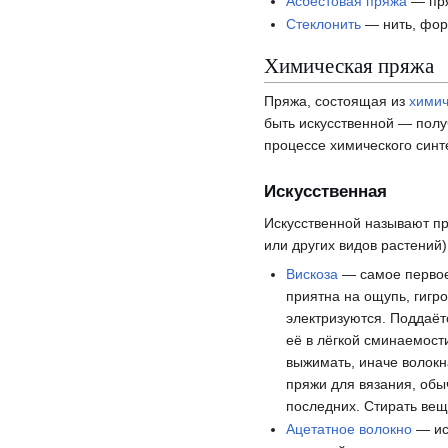
Асбестовая пряжа
— пря
Стеклонить
— нить, фор
Химическая пряжа
Пряжа, состоящая из
химич
быть искусственной — полу
процессе химического синт
Искусственная
Искусственной называют пр
или других видов растений
Вискоза
— самое первое 
приятна на ощупь, гигр
электризуются. Поддаётс
её в лёгкой сминаемост
выжимать, иначе волокн
пряжи для вязания, обы
последних. Стирать вещ
Ацетатное волокно
— ис