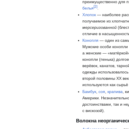
преимущественно для п
[
2
]
белья
.
Хлопок
— наиболее расп
получаемое из хлопчатн
мерсеризованной
(блес
отличие в насыщенности
Конопля
— один из самы
Мужские особи конопли 
а женские — «матёркой
конопли (пенька) долго
верёвок, канатов, тарно
одежды использовалось 
второй половины XX век
используются как сырьё
Бамбук
,
соя
,
крапива
, к
Америки. Незначительно
достоинствами, так и н
с вискозой).
Волокна неорганичес