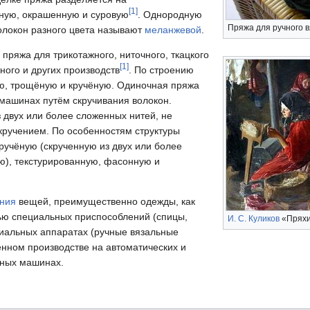
[
1
]
ную, окрашенную и суровую
. Однородную
Пряжа для ручного 
олокон разного цвета называют
меланжевой
.
пряжа для трикотажного, ниточного, ткацкого
[
1
]
тного и других производств
. По строению
ю, трощёную и кручёную. Одиночная пряжа
машинах путём скручивания волокон.
 двух или более сложенных нитей, не
кручением. По особенностям структуры
ручёную (скрученную из двух или более
ю), текстурированную, фасонную и
ания
вещей, преимущественно одежды, как
ю специальных приспособлений (спицы,
И. С. Куликов
«Пряхи
ециальных аппаратах (ручные вязальные
нном производстве на автоматических и
ьных машинах.