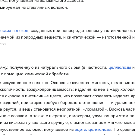
жа, получаемая из волокнистого асбеста.
мируемая из стеклянных волокон.
еских волокон
, созданных при непосредственном участии человек
чаемой из природных веществ, и синтетической — изготовленной и
еза.
яжу, полученную из натурального сырья (в частности,
целлюлозы
и
) с помощью химической обработки.
искусственное волокно. Основные качества: мягкость, шелковисто
оскопичность, воздухопроницаемость; изделия из неё в жару холодя
я окраске в интенсиные цвета, что позволяет создавать изделия я
и изделий; при стирке требует бережного отношения — изделия нел
а рвутся, и вещь становится неопрятной, «лохматой». Вискоза част
чно с хлопком, а также с шерстью, с мохером, улучшая при этом п
и из вискозы лучше всего вручную, с использованием мягкого моющ
кусственное волокно, получаемое из
ацетилцеллюлозы
. По сравне