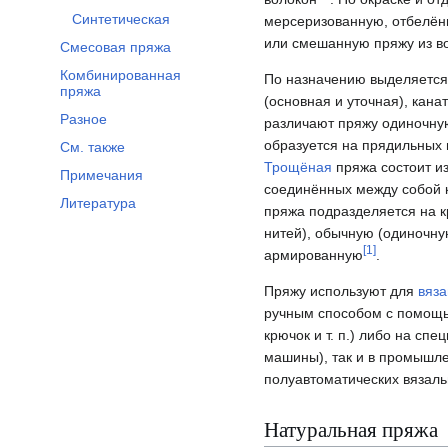
Синтетическая
мерсеризованную, отбелён
или смешанную пряжу из в
Смесовая пряжа
Комбинированная
По назначению выделяется 
пряжа
(оснoвная и утoчная), кана
Разное
различают пряжу одиночну
образуется на прядильных 
См. также
Трощёная
пряжа состоит из
Примечания
соединённых между собой 
Литература
пряжа подразделяется на к
нитей), обычную (одиночну
[
1
]
армированную
.
Пряжу используют для
вяз
ручным способом с помощь
крючок и т. п.) либо на сп
машины), так и в промышле
полуавтоматических вязал
Натуральная пряжа