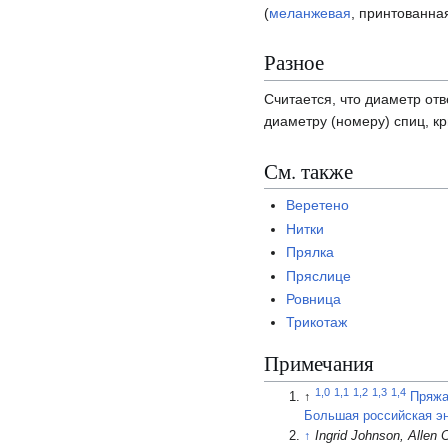
(
меланжевая
, принтованна
Разное
Считается, что диаметр от
диаметру (номеру) спиц, к
См. также
Веретено
Нитки
Прялка
Пряслице
Ровница
Трикотаж
Примечания
1,0
1,1
1,2
1,3
1,4
↑
Пряж
Большая российская э
↑
Ingrid Johnson, Allen 