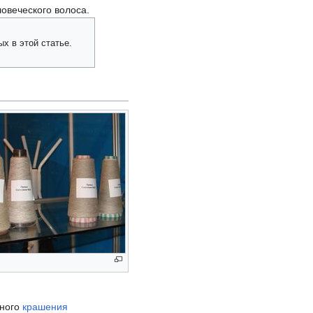
ловеческого волоса.
х в этой статье.
чного
крашения