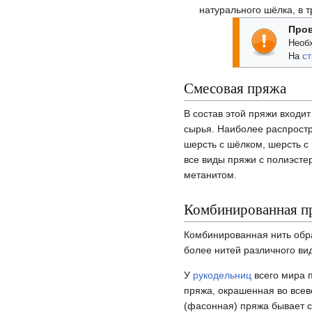
натурального шёлка, в 
Про
Необ
На
ст
Смесовая пряжа
В состав этой пряжи входи
сырья. Наиболее распрост
шерсть с шёлком, шерсть с в
все виды пряжи с полиэсте
метанитом.
Комбинированная п
Комбинированная нить обр
более нитей различного вид
У
рукодельниц
всего мира 
пряжа, окрашенная во всев
(фасонная) пряжа бывает 