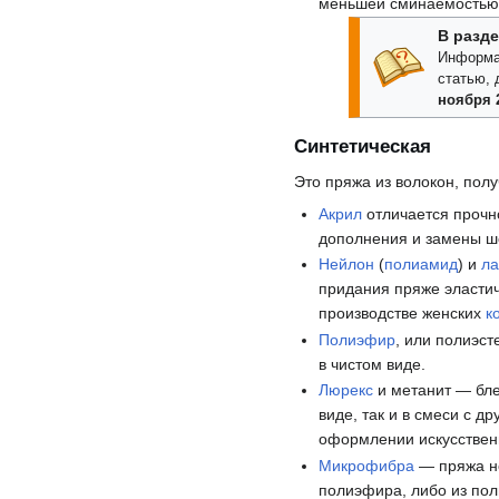
меньшей сминаемостью,
В разде
Информа
статью, 
ноября 
Синтетическая
Это пряжа из волокон, пол
Акрил
отличается прочн
дополнения и замены ше
Нейлон
(
полиамид
) и
ла
придания пряже эластич
производстве женских
к
Полиэфир
, или полиэс
в чистом виде.
Люрекс
и метанит — бле
виде, так и в смеси с 
оформлении искусствен
Микрофибра
— пряжа но
полиэфира, либо из пол