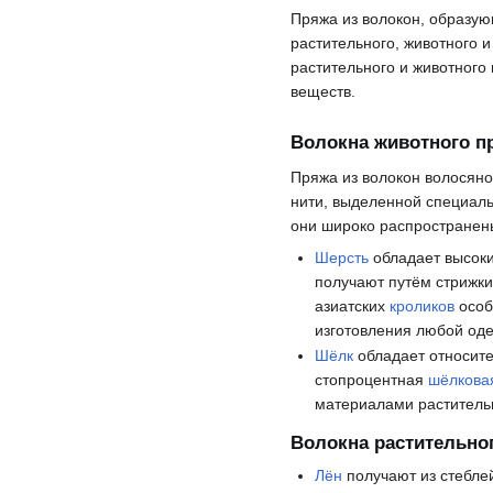
Пряжа из волокон, образую
растительного, животного 
растительного и животного
веществ.
Волокна животного п
Пряжа из волокон волосяно
нити, выделенной специа
они широко распространен
Шерсть
обладает высок
получают путём стрижк
азиатских
кроликов
особ
изготовления любой од
Шёлк
обладает относите
стопроцентная
шёлкова
материалами раститель
Волокна растительно
Лён
получают из стебл