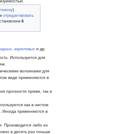
ризуемостью.
поиску
).
те
отредактировать
установлена
6
идных
,
акриловых
и др.
сть. Используется для
яж.
тическими волокнами для
истом виде применяются в
ия прочности пряжи, так и
пользуются как в чистом
й. Иногда применяются в
. Производится либо из
окно в десять раз тоньше