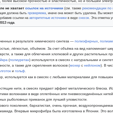
 более высокой прочностью и эластичностью, но и большей элект
ле не хватает
ссылок на источники
(см. также
рекомендации по 
ция должна быть
проверяема
, иначе она может быть удалена. Вы може
добавив ссылки на
авторитетные источники
в виде
сносок
. Эта отметка 
2013 года
.
ученных в результате химического синтеза —
полиэфирных
,
полиам
остью, лёгкостью, объёмом. За счет объёма на вид напоминает шер
рсти, а также для облегчения хлопковой и других растительных пр
йкра
(
полиуретан
) используются в смесях с натуральными и синте
ности, а также для скрепления волосков (
мохер
с
нейлоном
). В ч
олготок
и
гольф
.
тер, используется как в смесях с любыми материалами для повышен
стящие нити, в смесях придают эффект металлического блеска. Ис
другими волокнами в виде оплетённых или пневмосоединённых ните
ных рыболовных приманок для лучшей уловистости.
вого поколения, бархатистая, очень прочная, воздухопроницаемая
иамида. Впервые микрофибра была изготовлена в Японии. Это вол