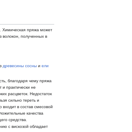
а. Химическая пряжа может
з волокон, полученных в
з
древесины сосны
и
ели
сть, благодаря чему пряжа
т и практически не
рких расцветок. Недостаток
ьзя сильно тереть и
о входит в состав смесовой
оложительные качества
его средства.
нию с вискозой обладает