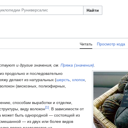
Найти
Читать
Просмотр кода
твуют и другие значения, см.
Пряжа (значения)
.
 из продольно и последовательно
ряжу делают из натуральных (
шерсть
,
хлопок
,
 волокон (вискозных, полиэфирных,
ению, способам выработки и отделки,
[
1
]
структуры, виду волокон
. В зависимости от
а может быть однородной — состоящей из
 смешанной — из двух или более видов
тделке пряжа разделяется на