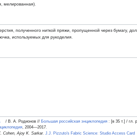
я, мелированная).
верстия, полученного ниткой пряжи, пропущенной через бумагу, дол
рючка, используемых для рукоделия.
а
/ В. А. Родионов //
Большая российская энциклопедия
:
[в 35 т.]
/ гл. 
нциклопедия
, 2004—2017.
C. Cohen, Ajoy K. Sarkar.
J.J. Pizzuto's Fabric Science: Studio Access Card