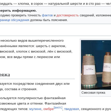
тридцать — хлопка, в сорок — натуральной шерсти и в сто раз — че
верить информацию.
ходимо проверить точность
фактов
и
достоверность
сведений, изложенны
ранице обсуждения
должны быть пояснения.
т несколько видов вышеперечисленного
ранёнными являются: шерсть с акрилом,
искозой, хлопок с вискозой, лён с вискозой,
ром, все виды пряжи с люрексом или
ряжа
азуется посредством соединения двух или
а, состава и строения.
Смесовая пряжа
пользуется популярностью фантазийная
озможные цвета и оттенки. Фантазийная
[англ.]
следующих типов:
мулине
,
омбре
,
твидовая
, секционного и ру