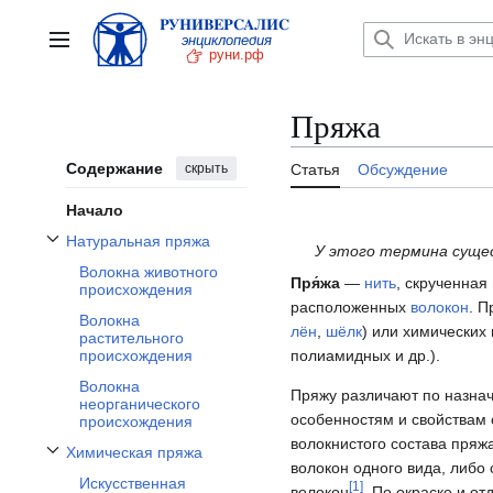
Перейти
к
Главное меню
содержанию
Пряжа
Содержание
скрыть
Статья
Обсуждение
Начало
Натуральная пряжа
У этого термина сущес
Отобразить/Скрыть подраздел Натуральная пряжа
Волокна животного
Пря́жа
—
нить
, скрученная
происхождения
расположенных
волокон
. П
Волокна
лён
,
шёлк
) или химических
растительного
полиамидных и др.).
происхождения
Волокна
Пряжу различают по назнач
неорганического
особенностям и свойствам 
происхождения
волокнистого состава пряж
Химическая пряжа
Отобразить/Скрыть подраздел Химическая пряжа
волокон одного вида, либо
Искусственная
[
1
]
волокон
. По окраске и о