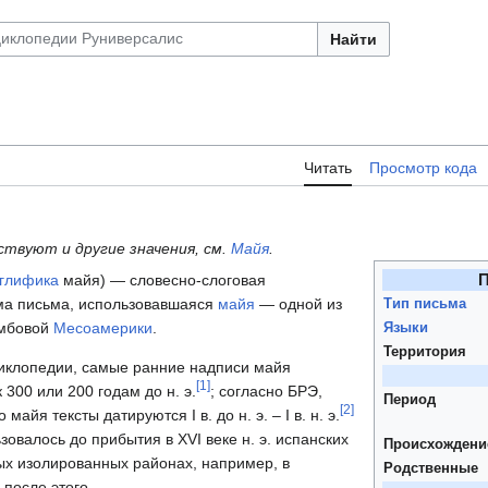
Найти
Читать
Просмотр кода
твуют и другие значения, см.
Майя
.
П
глифика
майя) — словесно-слоговая
ема письма, использовавшаяся
майя
— одной из
Тип письма
умбовой
Месоамерики
.
Языки
Территория
иклопедии, самые ранние надписи майя
[
1
]
 300 или 200 годам до н. э.
; согласно БРЭ,
Период
[
2
]
айя тек­сты да­ти­ру­ют­ся I в. до н. э. – I в. н. э.
овалось до прибытия в XVI веке н. э. испанских
Происхождени
рых изолированных районах, например, в
Родственные
 после этого.