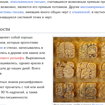
анным,
эпиольмекское письмо
, считавшееся возможным прямым пр
, возможно, является его прямым потомком. Другие
месоамериканс
системы письма
, имевшие много общих черт с
ольмекской
, в частн
ачавшуюся системой точек и черт.
ности
авляет собой хорошо
ков, которые кропотливо
ке
и стенах, записывались в
лись в дереве или камне или
кового рельефа
. Вырезанные
ашивались, однако краска в
шла до наших дней. Всего
в.
стных знаков расшифровано
ет прочитать с той или иной
 90 % надписей, а также
лиз письменности.