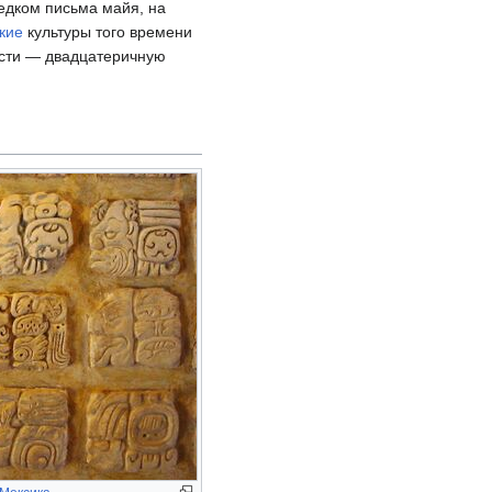
едком письма майя, на
кие
культуры того времени
ости — двадцатеричную