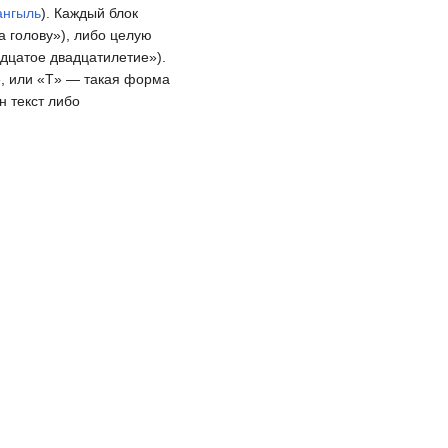
ангыль
). Каждый блок
а голову»), либо целую
адцатое двадцатилетие»).
L», или «T» — такая форма
н текст либо