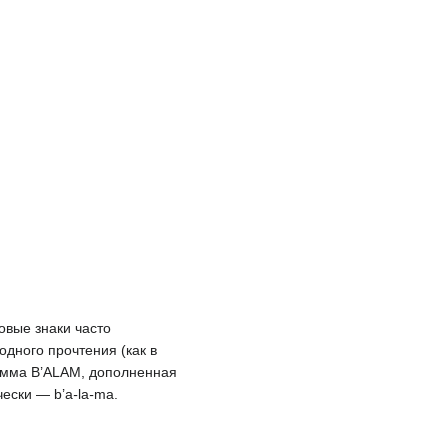
овые знаки часто
одного прочтения (как в
рамма B’ALAM, дополненная
чески — b’a
-
la
-
ma.