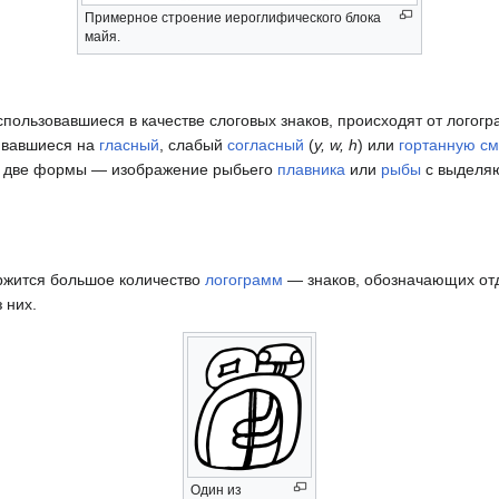
Примерное строение иероглифического блока
майя.
спользовавшиеся в качестве слоговых знаков, происходят от логог
ивавшиеся на
гласный
, слабый
согласный
(
y, w, h
) или
гортанную см
ий две формы — изображение рыбьего
плавника
или
рыбы
с выделяю
жится большое количество
логограмм
— знаков, обозначающих от
 них.
Один из