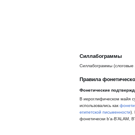
Силлабограммы
Силлабограммы (слоговые
Правила фонетическо
Фонетические подтвержд
В иероглифическом майя су
использовались как
фонети
египетской письменности
).
фонетически b’a-B’ALAM, B