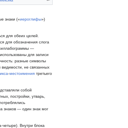
Мексика
е знаки («
иероглифы
»)
ься для обеих целей.
ься для обозначения слога
 силлабограммы —
 использованы для записи
ачность: разные символы
й видимости, не связанных
икса
-
местоимения
третьего
едставляли собой
тных, постройки, утварь,
употреблялись
а знаков — один знак мог
а-четыре). Внутри блока