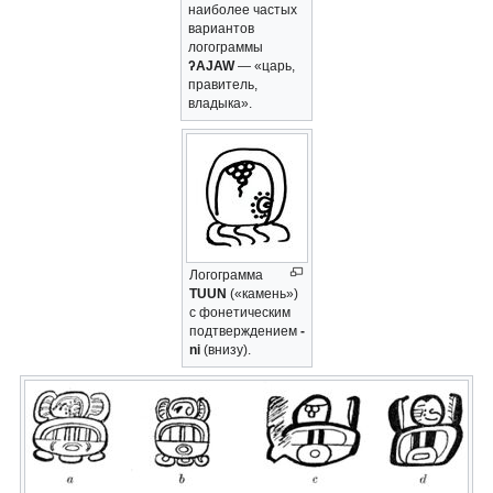
наиболее частых
вариантов
логограммы
ʔAJAW
— «царь,
правитель,
владыка».
Логограмма
TUUN
(«камень»)
с фонетическим
подтверждением
-
ni
(внизу).