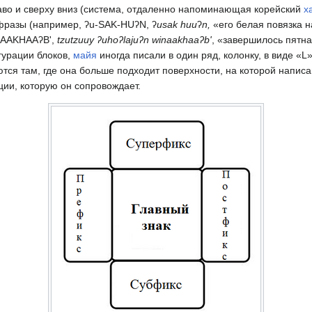
аво и сверху вниз (система, отдаленно напоминающая корейский
х
фразы (например, ʔu-SAK-HUʔN, ʔ
usak huu
ʔ
n,
«его белая повязка н
NAAKHAAʔB',
tzutzuuy ʔuhoʔlajuʔn winaakhaaʔb'
, «завершилось пятн
гурации блоков,
майя
иногда писали в один ряд, колонку, в виде «
тся там, где она больше подходит поверхности, на которой написа
ии, которую он сопровождает.