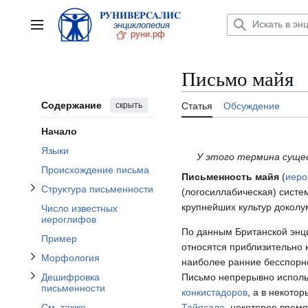
Отобразить/Скрыть подраздел Структура письменности
Перейти
к
Главное меню
содержанию
Отобразить/Скрыть подраздел Дешифровка письменности
Письмо майя
Отобразить/Скрыть подраздел Морфология
Содержание
скрыть
Статья
Обсуждение
Начало
Языки
У этого термина сущес
Происхождение письма
Письменность майя
(
иеро
Структура письменности
(логосиллабическая) сист
крупнейших культур докол
Число известных
иероглифов
Отобразить/Скрыть подраздел Ссылки
По данным Британской энц
Пример
относятся приблизительно к
Морфология
наиболее ран­ние бес­спор­но м
Письмо непрерывно использ
Дешифровка
письменности
конкистадоров
, а в некото
Тайясале
, некоторое время
См. также