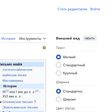
Стать редактором ​
Войти
Внешний вид
скрыть
История
Инструменты
Текст
Мелкий
исьмо майя
Стандартный
логосиллабическое
Крупный
майяские языки
Месоамерика
Ширина
История
[
1
]
[
2
]
Стандартно
III
или I век до н. э.
-
XVI век н. э.
Широко
е
Ольмекское письмо
?
Эпиольмекское письмо
Цвет
(бета)