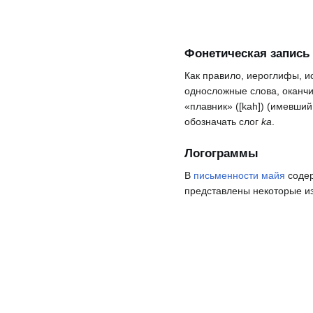
Фонетическая запись
Как правило, иероглифы, и
односложные слова, оканч
«плавник» ([kah]) (имевш
обозначать слог
ka
.
Логограммы
В
письменности майя
содер
представлены некоторые из