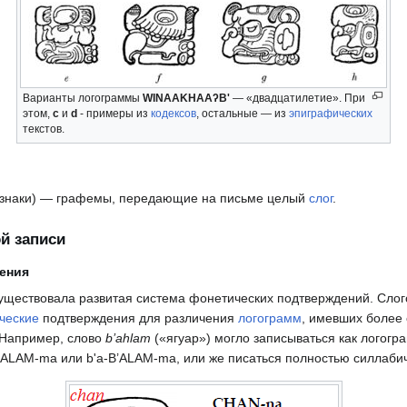
Варианты логограммы
WINAAKHAAʔB'
— «двадцатилетие». При
этом,
c
и
d
- примеры из
кодексов
, остальные — из
эпиграфических
текстов.
 знаки) — графемы, передающие на письме целый
слог
.
й записи
ения
ществовала развитая система фонетических подтверждений. Слог
ческие
подтверждения для различения
логограмм
, имевших более 
 Например, слово
b’ahlam
(«ягуар») могло записываться как логог
’ALAM-ma или b'a-B’ALAM-ma, или же писаться полностью силлаби