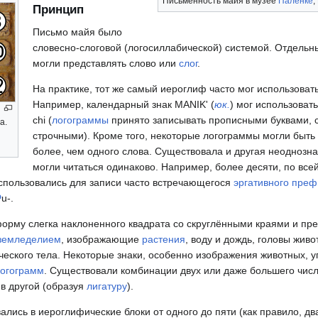
Письменность майя в музее
Паленке
,
Принцип
Письмо майя было
словесно-слоговой (логосиллабической) системой. Отдельны
могли представлять слово или
слог
.
На практике, тот же самый иероглиф часто мог использоват
Например, календарный знак MANIK' (
юк.
) мог использоват
chi (
логограммы
принято записывать прописными буквами,
а.
строчными). Кроме того, некоторые логограммы могли быть
более, чем одного слова. Существовала и другая неоднозн
могли читаться одинаково. Например, более десяти, по все
спользовались для записи часто встречающегося
эргативного
преф
ʔ
u-.
форму слегка наклоненного квадрата со скруглёнными краями и пр
земледелием
, изображающие
растения
, воду и дождь, головы живо
еческого тела. Некоторые знаки, особенно изображения животных, 
огограмм
. Существовали комбинации двух или даже большего числ
 в другой (образуя
лигатуру
).
лись в иероглифические блоки от одного до пяти (как правило, дв