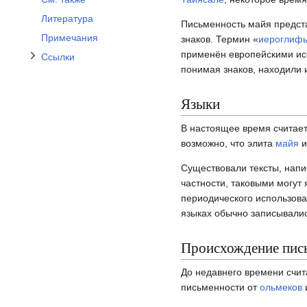
Литература
Письменность майя предста
Примечания
знаков. Термин «
иероглиф
применён европейскими исс
Ссылки
понимая знаков, находили
Языки
В настоящее время считает
возможно, что элита
майя
и
Существовали тексты, нап
частности, таковыми могут
периодического использов
языках обычно записывали
Происхождение пис
До недавнего времени счит
письменности от
ольмеков