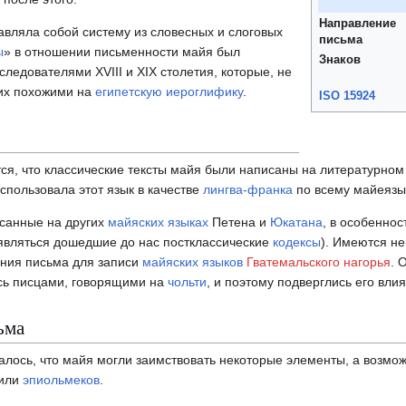
Направление
вляла собой систему из словесных и слоговых
письма
ы
» в отношении письменности майя был
Знаков
ледователями XVIII и XIX столетия, которые, не
 их похожими на
египетскую иероглифику
.
ISO 15924
ся, что классические тексты майя были написаны на литературно
спользовала этот язык в качестве
лингва-франка
по всему майеязы
исанные на других
майяских языках
Петена и
Юкатана
, в особеннос
 являться дошедшие до нас постклассические
кодексы
). Имеются н
ания письма для записи
майяских языков
Гватемальского нагорья
. 
сь писцами, говорящими на
чольти
, и поэтому подверглись его вли
ьма
алось, что майя могли заимствовать некоторые элементы, а возмож
или
эпиольмеков
.