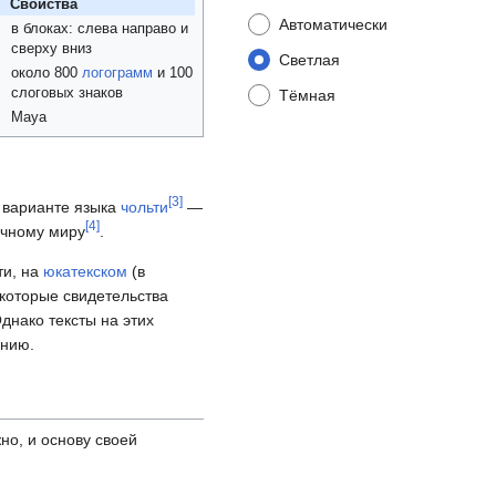
Свойства
Автоматически
в блоках: слева направо и
сверху вниз
Светлая
около 800
логограмм
и 100
слоговых знаков
Тёмная
Maya
[
3
]
м варианте языка
чольти
—
[
4
]
чному миру
.
ти, на
юкатекском
(в
екоторые свидетельства
Однако тексты на этих
янию.
но, и основу своей