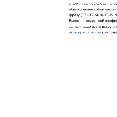
знаки писались слева напр
обычно являл собой часть 
фразу (TZUTZ-yi-ʔu-15-WI
Вместо стандартной конфи
записи чаще всего встречаю
иконографической
композиц