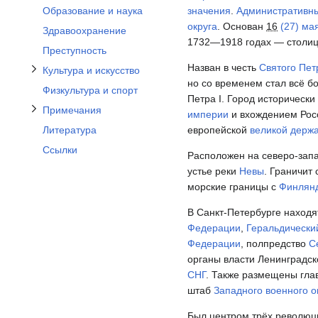
Отобразить/Скрыть подраздел Примечания
значения
.
Административн
Образование и наука
округа
. Основан
16
(27) ма
Здравоохранение
1732—1918 годах — столица
Преступность
Назван в честь
Святого Пет
Культура и искусство
но со временем стал всё б
Физкультура и спорт
Петра I. Город исторически
Примечания
империи
и вхождением Рос
европейской
великой держ
Литература
Ссылки
Расположен на северо-зап
устье реки
Невы
. Граничит
морские границы с
Финлян
В Санкт-Петербурге наход
Федерации
,
Геральдически
Федерации
, полпредство
С
органы власти Ленинградск
СНГ
. Также размещены гл
штаб
Западного военного о
Был центром трёх революц