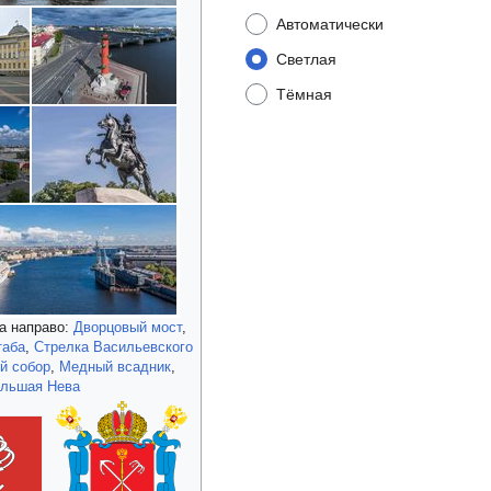
Автоматически
Светлая
Тёмная
а направо:
Дворцовый мост
,
таба
,
Стрелка Васильевского
й собор
,
Медный всадник
,
льшая Нева