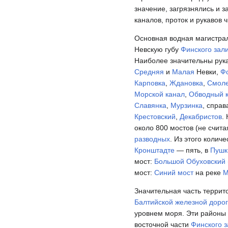
значение, загрязнялись и з
каналов, проток и рукавов 
Основная водная магистра
Невскую губу
Финского зал
Наиболее значительны рук
Средняя
и
Малая
Невки,
Ф
Карповка
,
Ждановка
,
Смол
Морской канал
,
Обводный 
Славянка
,
Мурзинка
, справ
Крестовский
,
Декабристов
.
около 800 мостов (не счит
разводных
. Из этого колич
Кронштадте
— пять, в
Пушк
мост:
Большой Обуховский 
мост:
Синий мост
на реке
М
Значительная часть террит
Балтийской железной доро
уровнем моря. Эти районы
восточной части
Финского 