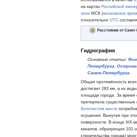
на картах
Российской импе
зоне
МСК (
московское вре
относительно
UTC
составля
Расстояние от Санкт-
Гидрография
Основные статьи:
Фин
Петербурга
,
Острова
Санкт-Петербурга
Общая протяжённость всех 
достигает 282 км, а их вод
площади города. За время
претерпела существенные и
болотистом месте
потребов
осушения. Вынутая при эт
поверхности. В конце XIX в
каналов, образующих 101 о
строительства города) мно