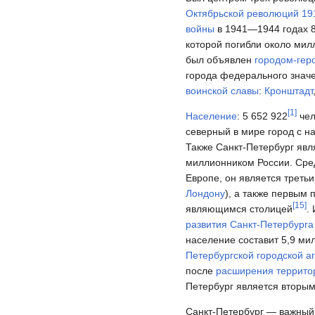
Октябрьской революций 19
войны
в 1941—1944 годах 8
которой погибли около мил
был объявлен
городом-гер
города федерального знач
воинской славы
:
Кронштадт
[
1
]
Население
: 5 652 922
чел
северный в мире город с н
Также Санкт-Петербург яв
миллионником России. Сре
Европе, он является треть
Лондону
), а также первым 
[
15
]
являющимся столицей
.
развития Санкт-Петербурга
население составит 5,9 ми
Петербургской городской 
после
расширения террито
Петербург является вторы
Санкт-Петербург — важный 