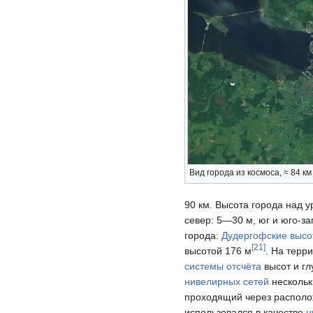
Вид города из космоса, ≈ 84 км
90 км. Высота города над 
север: 5—30 м, юг и юго-з
города:
Дудергофские высо
[
21
]
высотой 176 м
. На терр
системы отсчёта
высот и гл
нивелирных сетей
нескольк
проходящий через располо
использовался в качестве
н