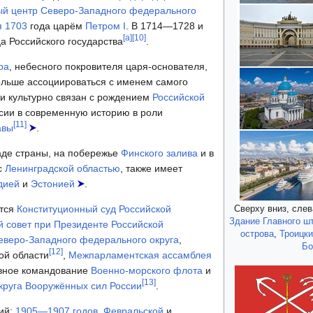
ый центр
Северо-Западного федерального
я
1703
года царём
Петром I
. В 1714—1728 и
[
a
]
[
10
]
 Российского государства
.
ра
, небесного покровителя царя-основателя,
ольше ассоциироваться с именем самого
 и культурно связан с рождением
Российской
сии в современную историю в роли
[
11
]
авы
.
аде страны, на побережье
Финского залива
и в
 с
Ленинградской областью
, также имеет
дией
и
Эстонией
.
ятся
Конституционный суд Российской
Сверху вниз, слев
Здание Главного ш
й совет при Президенте Российской
острова
,
Троицки
еверо-Западного федерального округа
,
Бо
[
12
]
ой области
,
Межпарламентская ассамблея
авное командование
Военно-морского флота
и
[
13
]
круга Вооружённых сил России
.
ий:
1905—1907 годов
,
Февральской
и