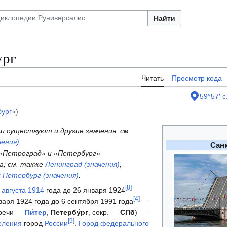
Найти
ург
Читать
Просмотр кода
59°57′ с
бург
»)
и существуют и другие значения, см.
ения)
.
Санк
 «Петроград» и «Петербург»
а; см. также
Ленинград (значения)
,
и
Петербург (значения)
.
[
8
]
] августа
1914
года до 26 января 1924
[
4
]
нваря 1924 года до 6 сентября 1991 года
—
 речи —
Пи́тер
,
Петербу́рг
, сокр. —
СПб
) —
[
9
]
еления
город
России
.
Город федерального