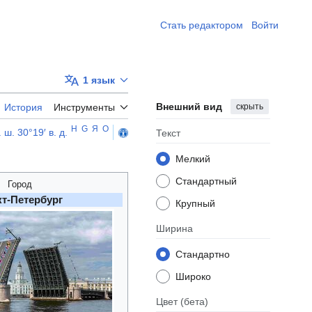
Стать редактором ​
Войти
1 язык
Внешний вид
скрыть
История
Инструменты
H
G
Я
O
. ш. 30°19′ в. д.
Текст
Мелкий
Стандартный
Город
т-Петербург
Крупный
Ширина
Стандартно
Широко
Цвет
(бета)