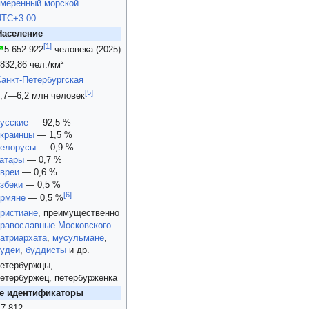
умеренный морской
UTC+3:00
Население
[
1
]
↗
5 652 922
человека (2025)
832,86 чел./км²
анкт-Петербургская
[
5
]
,7—6,2 млн человек
усские
— 92,5 %
украинцы
— 1,5 %
белорусы
— 0,9 %
атары
— 0,7 %
вреи
— 0,6 %
збеки
— 0,5 %
[
6
]
армяне
— 0,5 %
ристиане
, преимущественно
равославные Московского
атриархата
,
мусульмане
,
иудеи
,
буддисты
и др.
етербуржцы,
етербуржец, петербурженка
 идентификаторы
7 812