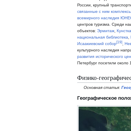
России, крупный транспорт
связанные с ним комплекс
всемирного наследия ЮН
центров туризма. Среди на
объектов:
Эрмитаж
,
Кунстк
национальная библиотека
,
[
19
]
Исаакиевский собор
,
Нев
культурного наследия напр
развития исторического це
Петербург посетили около 
Физико-географичес
Основная статья:
Гео
Географическое поло