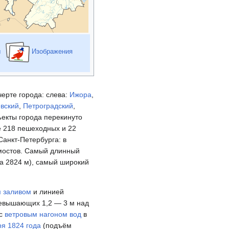
ы
Изображения
ерте города: слева:
Ижора
,
вский
,
Петроградский
,
ъекты города перекинуто
е 218 пешеходных и 22
Санкт-Петербурга: в
остов. Самый длинный
а 2824 м), самый широкий
 заливом
и линией
ревышающих 1,2 — 3 м над
 с
ветровым нагоном вод
в
ря 1824 года
(подъём