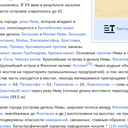
асыпались. В XX веке в результате засыпки
число островов сократилось до 42.
ль города:
река Нева
, которая впадает в
ива
, относящегося к
Балтийскому морю
.
Текст
ава дельты:
Большая
и
Малая Нева
,
Большая
,
онтанка
,
Мойка
,
Екатерингофка
,
Крестовка
,
енка
,
Пряжка
,
Кронверкский пролив
; каналы:
канал
,
канал Грибоедова
,
Крюков канал
. Основные
притоки
Невы в ч
а:
Охта
,
Чёрная речка
. Крупнейшие острова в дельте Невы:
Василье
[
25
]
 Крупнейший остров в Финском заливе:
Котлин
. Через водные об
ая мостов на территориях промышленных предприятий), в том числ
ества часть находится в местах, некогда являвшимися пригородами 
ине
— 54,
Петергофе
— 51,
Павловске
— 16,
Ломоносове
— семь м
(вантовый) мост
через реку Неву (полная длина мостового переход
ойке
(99,5 м).
ории города (острова дельты Невы, широкая полоса между
Финским
ги
, левобережье до
Фонтанки
и др.) расположена на высотах, не п
 подвержены опасности
наводнений
, связанных, главным образом,
залива
. Катастрофический характер наводнения носили
7 (19) нояб