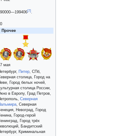
[
7
]
190000—199406
.
0
Прочее
7 мая
етербург,
Питер
, СПб,
еверная столица, Город на
еве, Город белых ночей,
ультурная столица России,
кно в Европу, Град Петров,
Петрополь,
Северная
Пальмира
, Северная
енеция, Невоград, Город
енина, Город-герой
енинград, Город трёх
еволюций, Бандитский
етербург, Криминальная