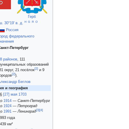
Герб
H
G
Я
O
ш. 30°19′ в. д.
Россия
ород федерального
начения
Санкт-Петербург
8 районов
, 111
муниципальных образований
[
2
]
81 округ, 21 посёлок
и 9
[
2
]
ородов
).
Александр Беглов
ия и география
6
[27] мая
1703
до
1914
—
Санкт-Петербург
до
1924
—
Петроград
[
3
]
[
4
]
до
1991
—
Ленинград
993 года
439 км²