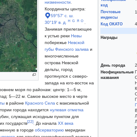
низменности
.
код
Координаты центра:
Почтовые
59°57′ с. ш.
индексы
H
G
Я
O
30°19′ в. д.
.
Код ОКАТО
4
Занимая прилегающее
к устью реки
Невы
Награды
побережье
Невской
губы
Финского залива
и
многочисленные
острова Невской
День города
2
дельты, город
Неофициальные
П
протянулся с северо-
названия
С
запада на юго-восток на
Н
К
уровнем моря по районам: центр: 1—5 м,
О
апад: 5—22 м. Самое высокое место в черте
ты
в районе
Красного Села
с максимальной
итории города находится
нулевая отметка
В
убин, служащая исходным пунктом для
Л
Л
[
22
]
их государств
. До начала
XX века
р
женную в городе
обсерваторию
меридиан
П
улевого
для отсчёта географической долготы