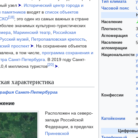
Тип климата
ный узел
.
Исторический центр города и
Часовой пояс
ы памятников
входят в
список объектов
[
18
]
ЕСКО
; это один из самых важных в стране
Население
иболее значимых культурно-туристических
Плотность
3
амера
,
Мариинский театр
,
Российская
Агломерация
С
Русский музей
,
Петропавловская крепость
,
Население
5
ский проспект
. На сохранение объектов
агломерации
авлена, в том числе,
программа сохранения и
Национальности
р
нтра Санкт-Петербурга
. В 2019 году Санкт-
[
20
]
10,4 миллиона туристов
.
т
е
кая характеристика
у
графия Санкт-Петербурга
Конфессии
х
п
жение
п
Расположен на северо-
Катойконим
п
западе Российской
п
Федерации, в пределах
Цифровые
Приневской
Телефонный
+