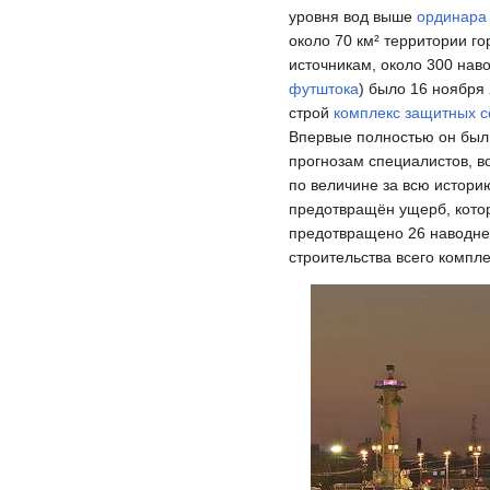
уровня вод выше
ординара
около 70 км² территории г
источникам, около 300 нав
футштока
) было 16 ноября 
строй
комплекс защитных с
Впервые полностью он был 
прогнозам специалистов, в
по величине за всю истори
предотвращён ущерб, котор
предотвращено 26 наводне
строительства всего компл