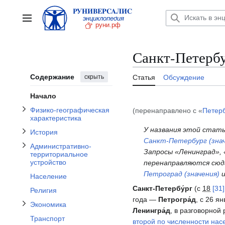
Отобразить/Скрыть подраздел Физико-географическая характеристика
Отобразить/Скрыть подраздел Административно-территориальное устройство
Перейти
к
Главное меню
содержанию
Отобразить/Скрыть подраздел История
Санкт-Петерб
Содержание
скрыть
Статья
Обсуждение
Отобразить/Скрыть подраздел Экономика
Начало
Физико-географическая
(перенаправлено с «
Петер
характеристика
У названия этой стать
История
Отобразить/Скрыть подраздел Культура и искусство
Санкт-Петербург (знач
Административно-
Запросы «Ленинград»,
территориальное
устройство
перенаправляются сюд
Петроград (значения)
Население
Санкт-Петербу́рг
(с
18
[31
Религия
года —
Петрогра́д
, с 26 я
Экономика
Ленингра́д
, в разговорной
Транспорт
второй по численности нас