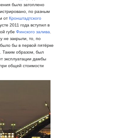
днения было затоплено
гистрировано, по разным
м от
Кронштадтского
густе 2011 года вступил в
кой губе
Финского залива
.
 не закрыли, то, по
 было бы в первой пятёрке
. Таким образом, был
лет эксплуатации дамбы
при общей стоимости