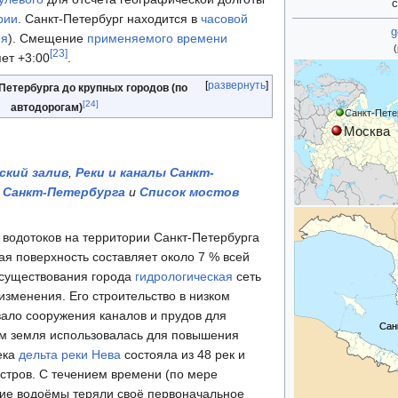
с
рии
. Санкт-Петербург находится в
часовой
g
мя
). Смещение
применяемого времени
[
23
]
ет +3:00
.
развернуть
Петербурга до крупных городов (по
[
24
]
автодорогам)
Санкт-Пете
Москва
ский залив
,
Реки и каналы Санкт-
 Санкт-Петербурга
и
Список мостов
водотоков на территории Санкт-Петербурга
ная поверхность составляет около 7 % всей
 существования города
гидрологическая
сеть
зменения. Его строительство в низком
ало сооружения каналов и прудов для
Сан
Сан
ом земля использовалась для повышения
ека
дельта реки
Нева
состояла из 48 рек и
стров. С течением времени (по мере
гие водоёмы теряли своё первоначальное