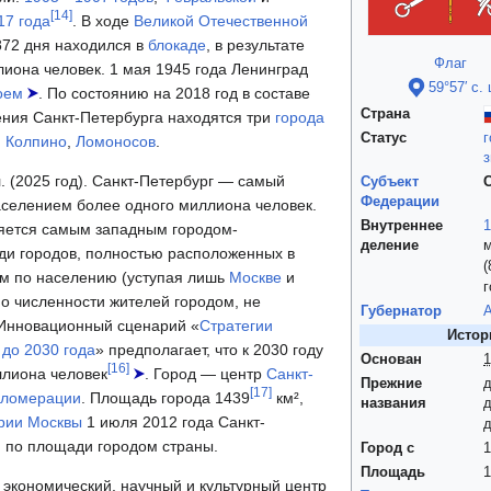
[
14
]
17 года
. В ходе
Великой Отечественной
72 дня находился в
блокаде
, в результате
Флаг
лиона человек. 1 мая 1945 года Ленинград
59°57′ с. 
оем
. По состоянию на 2018 год в составе
Страна
ения Санкт-Петербурга находятся три
города
Статус
г
,
Колпино
,
Ломоносов
.
з
. (2025 год). Санкт-Петербург — самый
Субъект
Федерации
аселением более одного миллиона человек.
Внутреннее
1
ляется самым западным городом-
деление
ди городов, полностью расположенных в
(
им по населению (уступая лишь
Москве
и
г
по численности жителей городом, не
Губернатор
 Инновационный сценарий «
Стратегии
Истор
 до 2030 года
» предполагает, что к 2030 году
Основан
1
[
16
]
ллиона человек
. Город — центр
Санкт-
Прежние
[
17
]
агломерации
. Площадь города 1439
км²,
названия
рии Москвы
1 июля 2012 года Санкт-
м по площади городом страны.
Город с
1
Площадь
1
экономический, научный и культурный центр