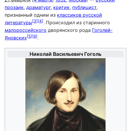
прозаик
,
драматург
,
критик
,
публицист
,
признанный одним из
классиков русской
[
3
]
[
4
]
литературы
. Происходил из старинного
малороссийского
дворянского рода
Гоголей-
[
5
]
[
6
]
Яновских
.
Николай Васильевич Гоголь