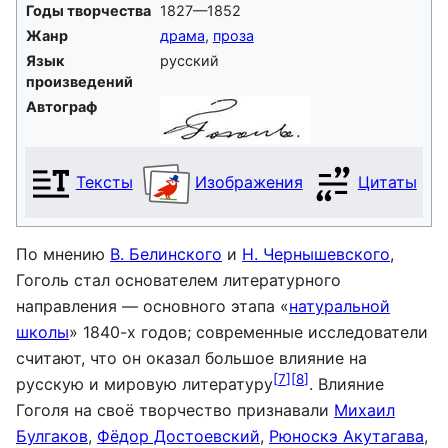
Годы творчества
1827—1852
Жанр
драма
,
проза
Язык
русский
произведений
Автограф
Тексты
Изображения
Цитаты
По мнению
В. Белинского
и
Н. Чернышевского
,
Гоголь стал основателем литературного
направления — основного этапа «
натуральной
школы
» 1840-х годов; современные исследователи
считают, что он оказал большое влияние на
[
7
]
[
8
]
русскую и мировую литературу
. Влияние
Гоголя на своё творчество признавали
Михаил
Булгаков
,
Фёдор Достоевский
,
Рюноскэ Акутагава
,