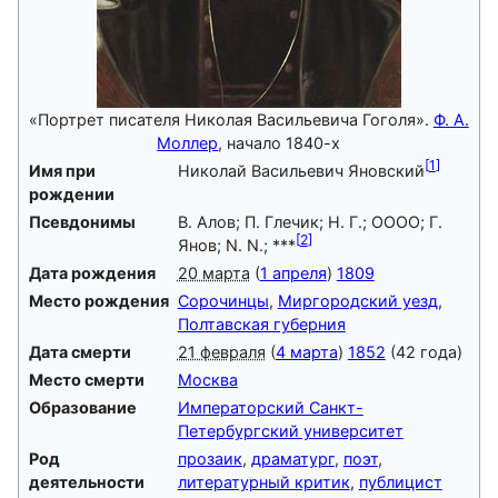
«Портрет писателя Николая Васильевича Гоголя».
Ф. А.
Моллер
, начало 1840-х
[
1
]
Имя при
Николай Васильевич Яновский
рождении
Псевдонимы
В. Алов; П. Глечик; Н. Г.; ОООО; Г.
[
2
]
Янов; N. N.; ***
Дата рождения
20 марта
(
1 апреля
)
1809
Место рождения
Сорочинцы
,
Миргородский уезд
,
Полтавская губерния
Дата смерти
21 февраля
(
4 марта
)
1852
(42 года)
Место смерти
Москва
Образование
Императорский Санкт-
Петербургский университет
Род
прозаик
,
драматург
,
поэт
,
деятельности
литературный критик
,
публицист