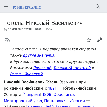
Най
Гоголь, Николай Васильевич
русский писатель, 1809—1852
Язык
Следить
Про
Запрос «Гоголь» перенаправляется сюда; см.
также
другие значения
.
В Руниверсалис есть статьи о других людях с
фамилиями
Яновский
,
Яновский, Николай
и
Гоголь-Яновский
.
Никола́й Васи́льевич Го́голь
(фамилия при
рождении
Яно́вский
, с
1821
—
Го́голь-Яно́вский
;
20 марта
[
1 апреля
]
1809
,
Сорочинцы
,
Миргородский уезд
,
Полтавская губерния
—
21 февраля
[
4 марта
]
1852
,
Москва
) —
русский