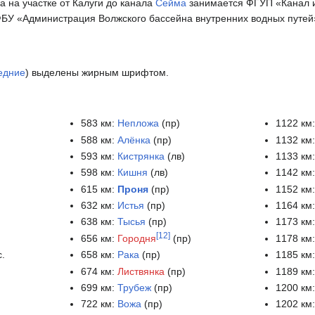
 на участке от Калуги до канала
Сейма
занимается ФГУП «Канал 
ФБУ «Администрация Волжского бассейна внутренних водных путей
едние
) выделены жирным шрифтом.
583 км:
Непложа
(пр)
1122 км
588 км:
Алёнка
(пр)
1132 км
593 км:
Кистрянка
(лв)
1133 км
598 км:
Кишня
(лв)
1142 км
615 км:
Проня
(пр)
1152 км
632 км:
Истья
(пр)
1164 км
638 км:
Тысья
(пр)
1173 км
[
12
]
656 км:
Городня
(пр)
1178 км
с.
658 км:
Рака
(пр)
1185 км
674 км:
Листвянка
(пр)
1189 км
699 км:
Трубеж
(пр)
1200 км
722 км:
Вожа
(пр)
1202 км