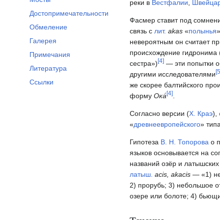
реки в
Вестфалии
,
Швейца
Достопримечательности
Фасмер ставит под сомнен
Обмеление
связь с
лит.
akas
«
полынья
Галерея
невероятным он считает п
происхождение гидронима 
Примечания
[
4
]
сестра»)
— эти попытки о
Литература
[
другими исследователями
Ссылки
же скорее балтийского про
[
4
]
форму
Ока́
.
Согласно версии (
Х. Краэ
),
«
древнеевропейского
» тип
Гипотеза
В. Н. Топорова
о 
языков основывается на с
названий озёр и латышски
латыш.
acis, akacis
— «1) не
2) прорубь; 3) небольшое 
озере или болоте; 4) бьющи