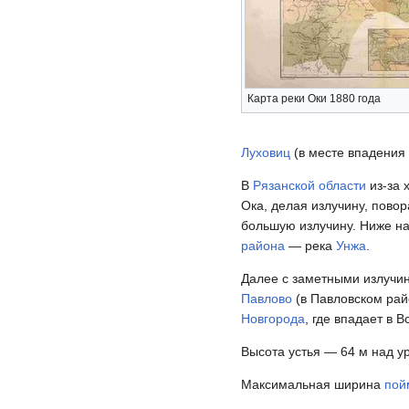
Карта реки Оки 1880 года
Луховиц
(в месте впадения
В
Рязанской области
из-за 
Ока, делая излучину, пово
большую излучину. Ниже н
района
— река
Унжа
.
Далее с заметными излучин
Павлово
(в Павловском рай
Новгорода
, где впадает в В
Высота устья — 64 м над 
Максимальная ширина
пой