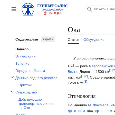
Перейти
к
Главное меню
содержанию
Ока
Содержание
скрыть
Статья
Обсуждение
Начало
Этимология
У этого топонима есть
Течение
Ока́
— река в
европейской 
Города и области
[
1
]
[
2
Волги
. Длина — 1500 км
[
1
]
[
2
]
тыс. км²
. Среднегодово
Данные водного реестра
Отобразить/Скрыть подраздел Данные водного реестра
[
3
]
1258 м³/с
.
Притоки
Судоходство
Этимология
Отобразить/Скрыть подраздел Судоходство
Действующие
транспортные линии
По мнению
М. Фасмера
, н
по Оке
др.-в.-нем.
aha
,
ср.-в.-нем.
Мосты