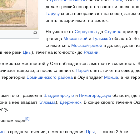
делает резкий поворот на восток и после пр
Тарусу
снова поворачивает на север, затем 
опять поворачивает на восток.
На участке от
Серпухова
до
Ступина
примерн
граница
Московской
и
Тульской
областей. Во
сливается с
Москвой-рекой
и далее, делая из
 в неё реки
Цны
), течёт на юго-восток до
Рязани
.
холмистых местностей у Оки наблюдается заметная извилистость. 
рачивает направо, а после слияния с
Парой
опять течёт на север, д
а территории
Ермишинского района
в Оку впадает
Мокша
, а на те
ами течёт, разделяя
Владимирскую
и
Нижегородскую
области, где
оне в неё впадает
Клязьма
),
Дзержинск
. В конце своего течения О
олгу.
[
9
]
уровнем моря
.
мы
в среднем течении, в месте впадения
Пры
, — около 2,5 км.