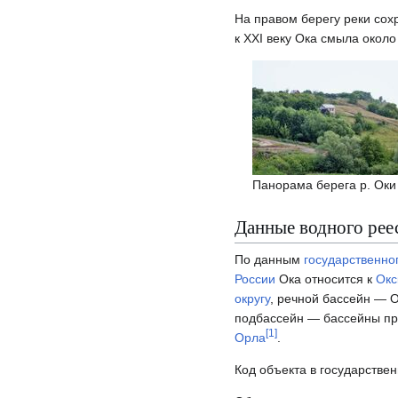
На правом берегу реки сох
к XXI веку Ока смыла окол
Панорама берега р. Оки
Данные водного рее
По данным
государственно
России
Ока относится к
Окс
округу
, речной бассейн — О
подбассейн — бассейны пр
[
1
]
Орла
.
Код объекта в государств