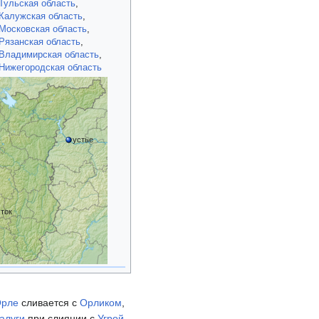
Тульская область
,
Калужская область
,
Московская область
,
Рязанская область
,
Владимирская область
,
Нижегородская область
устье
сток
рле
сливается с
Орликом
,
алуги
при слиянии с
Угрой