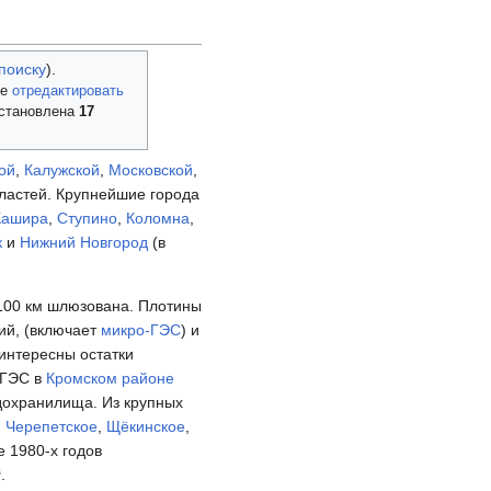
поиску
).
те
отредактировать
установлена
17
ой
,
Калужской
,
Московской
,
ластей. Крупнейшие города
Кашира
,
Ступино
,
Коломна
,
к
и
Нижний Новгород
(в
100 км шлюзована. Плотины
ий, (включает
микро-ГЭС
) и
 интересны остатки
 ГЭС в
Кромском районе
дохранилища. Из крупных
,
Черепетское
,
Щёкинское
,
 1980-х годов
.