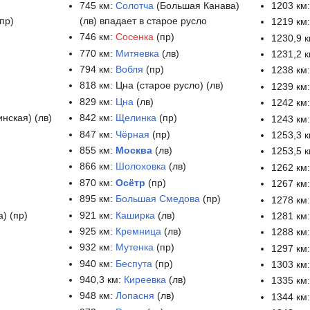
745 км:
Солотча
(Большая Канава)
1203 км
пр)
(лв) впадает в старое русло
1219 км
746 км:
Сосенка
(пр)
1230,9 
770 км:
Митяевка
(лв)
1231,2 
794 км:
Вобля
(пр)
1238 км
818 км: Цна (старое русло) (лв)
1239 км
829 км:
Цна
(лв)
1242 км
нская) (лв)
842 км:
Щелинка
(пр)
1243 км
847 км:
Чёрная
(пр)
1253,3 
855 км:
Москва
(лв)
1253,5 
866 км:
Шолоховка
(лв)
1262 км
870 км:
Осётр
(пр)
1267 км:
895 км:
Большая Смедова
(пр)
1278 км
) (пр)
921 км:
Каширка
(лв)
1281 км
925 км:
Кремница
(лв)
1288 км
932 км:
Мутенка
(пр)
1297 км
940 км:
Беспута
(пр)
1303 км
940,3 км:
Киреевка
(лв)
1335 км
948 км:
Лопасня
(лв)
1344 км