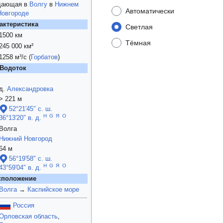
адающая в
Волгу
в
Нижнем
Автоматически
Новгороде
актеристика
Светлая
1500 км
Тёмная
245 000 км²
1258 м³/с (
Горбатов
)
Водоток
д.
Александровка
> 221 м
52°21′45″ с. ш.
H
G
Я
O
36°13′20″ в. д.
Волга
Нижний Новгород
64 м
56°19′58″ с. ш.
H
G
Я
O
43°59′04″ в. д.
сположение
Волга
→
Каспийское море
Россия
Орловская область
,