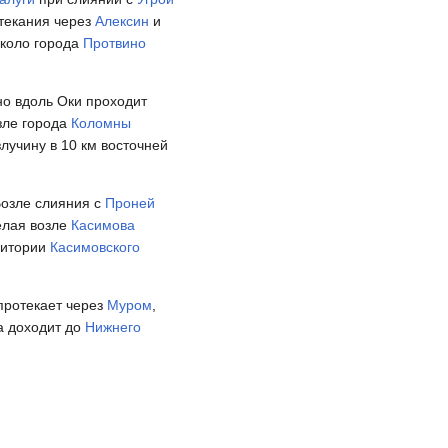
отекания через
Алексин
и
около города
Протвино
о вдоль Оки проходит
зле города
Коломны
лучину в 10 км восточней
Возле слияния с
Проней
елая возле
Касимова
рритории
Касимовского
 протекает через
Муром
,
ка доходит до
Нижнего