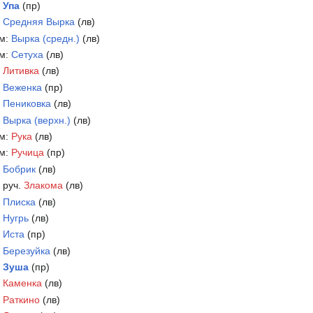
:
Упа
(пр)
:
Средняя Вырка
(лв)
км:
Вырка (средн.)
(лв)
км:
Сетуха
(лв)
:
Литивка
(лв)
:
Веженка
(пр)
:
Пениковка
(лв)
:
Вырка (верхн.)
(лв)
км:
Рука
(лв)
км:
Ручица
(пр)
:
Бобрик
(лв)
 руч.
Злакома
(лв)
:
Плиска
(лв)
:
Нугрь
(лв)
:
Иста
(пр)
:
Березуйка
(лв)
:
Зуша
(пр)
:
Каменка
(лв)
:
Раткино
(лв)