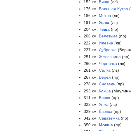
152 км:
Виша
(лв)
176 км:
Большая Кутра
(
186 км:
Мотра
(лв)
191 км:
Ушна
(лв)
204 км:
Тёша
(пр)
206 км:
Велетьма
(пр)
222 км:
Илевна
(лв)
227 км:
Дубровка
(Верши
251 км:
Железница
(пр)
260 км:
Черничка
(лв)
261 км:
Салка
(лв)
267 км:
Верея
(пр)
278 км:
Сноведь
(пр)
293 км:
Кокша
(Маулинка
311 км:
Вянка
(пр)
322 км:
Унжа
(лв)
329 км:
Ёвенка
(пр)
342 км:
Саватемка
(пр)
350 км:
Мокша
(пр)