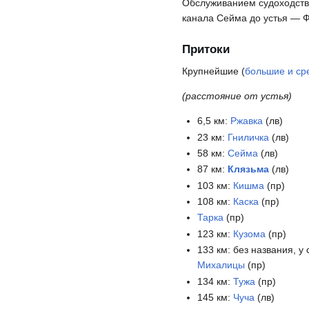
Обслуживанием судоходства
канала Сейма до устья — 
Притоки
Крупнейшие (
большие и ср
(расстояние от устья)
6,5 км:
Ржавка
(лв)
23 км:
Гниличка
(лв)
58 км:
Сейма
(лв)
87 км:
Клязьма
(лв)
103 км:
Кишма
(пр)
108 км:
Каска
(пр)
Тарка
(пр)
123 км:
Кузома
(пр)
133 км: без названия, у 
Михалицы
(пр)
134 км:
Тужа
(пр)
145 км:
Чуча
(лв)