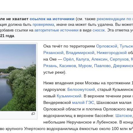
ле не хватает
ссылок на источники
(см. также
рекомендации по 
ция должна быть
проверяема
, иначе она может быть удалена. Вы може
добавив ссылки на
авторитетные источники
в виде
сносок
. Эта отметка 
21 года
.
Ока течёт по территориям
Орловской
,
Тульск
Рязанской
,
Владимирской
,
Нижегородской
об
на Оке —
Орёл
,
Калуга
,
Алексин
,
Серпухов
,
Рязань
,
Касимов
,
Муром
,
Павлово
,
Дзержинс
устье реки).
Ниже впадения реки Москвы на протяжении 
гидроузлов:
Белоомутский
, старый Кузьминск
новый
Кузьминский
. В верхнем течении реки
Вендеревской
малой ГЭС
, Шаховская малая
Орловской области и плотина Орловского во
водохранилищ в верхнем бассейне:
Шатское
небольшие Неручанское и Лубенское. В конце
во крупного Упертского водохранилища ёмкостью около 100 млн м³