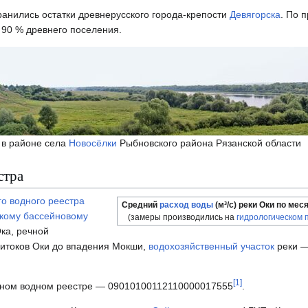
ранились остатки древнерусского города-крепости
Девягорска
. По 
о 90 % древнего поселения.
 в районе села
Новосёлки
Рыбновского района Рязанской области
стра
го водного реестра
Средний
расход воды
(м³/с) реки Оки по меся
кому бассейновому
(замеры производились на
гидрологическом 
ка, речной
итоков Оки до впадения Мокши,
водохозяйственный участок
реки —
[
1
]
енном водном реестре — 09010100112110000017555
.