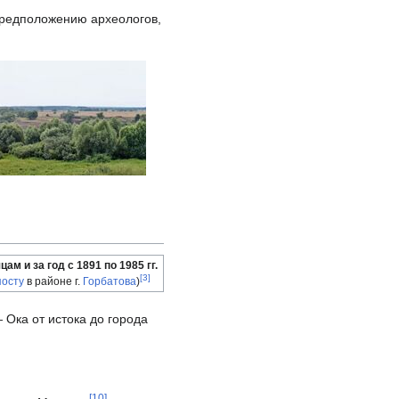
предположению археологов,
цам и за год с 1891 по 1985 гг.
[
3
]
посту
в районе г.
Горбатова
)
 Ока от истока до города
[
10
]