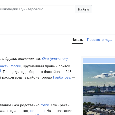
Найти
Читать
Просмотр кода
 и другие значения, см.
Ока (значения)
.
части
России
, крупнейший правый приток
]
. Площадь водосборного бассейна — 245
й расход воды в районе города
Горбатова
—
aƕa
азвание
Ока
родственно
готск.
«река»,
ahe
«вода, река»,
нов.-в.-н.
Аа
— название