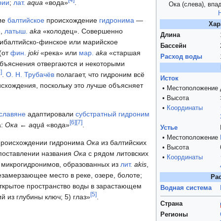
[
4
]
рии
;
лат.
aqua
«вода»
.
Ока (слева), вп
ие
балтийское
происхождение
гидронима
—
Хар
»,
латыш.
aka
«колодец». Совершенно
Длина
рибалтийско-финское или марийское
Бассейн
(от
фин.
joki
«река» или
мар.
aka
«старшая
Расход воды
бъяснения отвергаются и некоторыми
5
]
.
О. Н. Трубачёв
полагает, что гидроним всё
Исток
исхождения, поскольку это лучше объясняет
• Местоположение
• Высота
•
Координаты
славяне
адаптировали
субстратный
гидроним
[
6
]
[
7
]
а:
Ока ← aqṷā
«вода»
.
Устье
• Местоположение
происхождении гидронима
Ока
из балтийских
• Высота
опоставлении названия
Ока
с рядом литовских
•
Координаты
х микрогидронимов, образованных из
лит.
akis
,
замерзающее место в реке, озере, болоте;
Ра
открытое пространство воды в зарастающем
Водная система
[
5
]
й из глубины ключ; 5) глаз»
.
Страна
Регионы