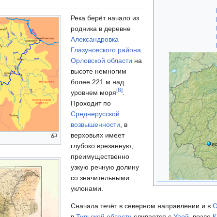
Река берёт начало из
родника в деревне
Александровка
Глазуновского района
Орловской области
на
высоте немногим
более 221 м над
[
8
]
уровнем моря
.
Проходит по
Среднерусской
возвышенности
, в
верховьях имеет
и
глубоко врезанную,
преимущественно
узкую речную долину
со значительными
уклонами.
Сначала течёт в северном направлении и в
О
в
Тульской области
сливается с
Упой
, возле
К