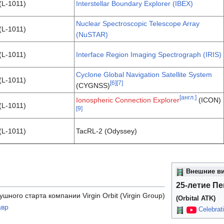
(L-1011)
Interstellar Boundary Explorer (IBEX)
Nuclear Spectroscopic Telescope Array
(L-1011)
(NuSTAR)
(L-1011)
Interface Region Imaging Spectrograph (IRIS)
Cyclone Global Navigation Satellite System
(L-1011)
[
6
]
[
7
]
(CYGNSS)
[англ.]
Ionospheric Connection Explorer
(ICON)
(L-1011)
[
9
]
(L-1011)
TacRL-2 (Odyssey)
Внешние в
25-летие Пе
шного старта компании Virgin Orbit (Virgin Group)
(Orbital ATK)
авр
Celebrat