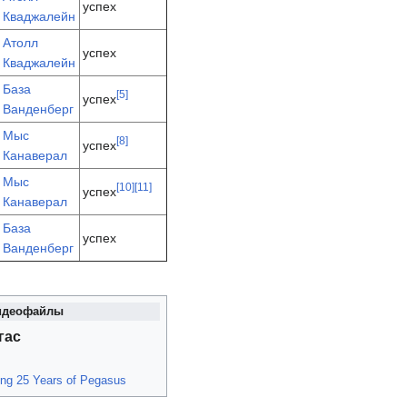
успех
Кваджалейн
Атолл
успех
Кваджалейн
База
[
5
]
успех
Ванденберг
Мыс
[
8
]
успех
Канаверал
Мыс
[
10
]
[
11
]
успех
Канаверал
База
успех
Ванденберг
идеофайлы
гас
ing 25 Years of Pegasus