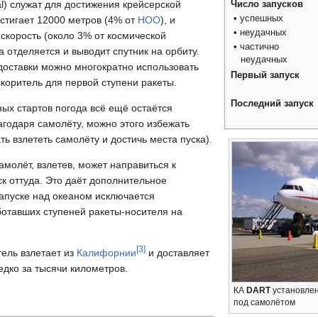
l) служат для достижения крейсерской
Число запусков
• успешных
стигает 12000 метров (4% от
НОО
), и
• неудачных
 скорость (около 3% от космической
• частично
та отделяется и выводит спутник на орбиту.
неудачных
доставки можно многократно использовать
Первый запуск
коритель для первой ступени ракеты.
Последний запуск
ных стартов погода всё ещё остаётся
годаря самолёту, можно этого избежать
ь взлететь самолёту и достичь места пуска).
самолёт, взлетев, может направиться к
ск оттуда. Это даёт дополнительное
апуске над океаном исключается
отавших ступеней ракеты-носителя на
[
3
]
тель взлетает из
Калифорнии
и доставляет
редко за тысячи километров.
КА
DART
установлен
под самолётом