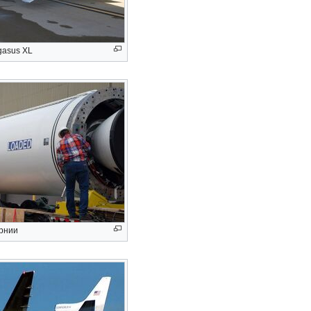
gasus XL
орнии