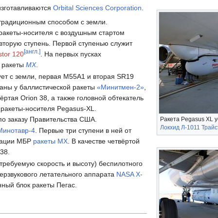
изготавливаются
Orbital Sciences Corporation
.
традиционным способом с земли.
ракеты-носителя с воздушным стартом
 вторую ступень. Первой ступенью служит
[англ.]
stor 120
. На первых пусках
и ракеты
MX
.
ует с земли, первая M55A1 и вторая SR19
ваны у баллистической ракеты
«Минитмен-2»
,
вёртая Orion 38, а также головной обтекатель
 ракеты-носителя Pegasus-XL.
по заказу Правительства США.
Ракета Pegasus XL 
Локхид Л-1011 Трай
Минотавр-4
. Первые три ступени в ней от
тации МБР
ракеты MX
. В качестве четвёртой
38.
 требуемую скорость и высоту) беспилотного
ерзвукового летательного аппарата
NASA X-
ный блок ракеты Пегас.