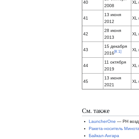
40
XL 
2008
13 июня
41
XL 
2012
28 июня
42
XL 
2013
15 декабря
43
XL 
[
К 1
]
2016
11 октября
44
XL 
2019
13 июня
45
XL 
2021
См. также
LauncherOne
— РН возду
Ракета-носитель Минот
Байкал-Ангара