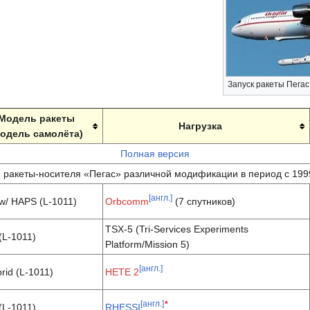
Запуск ракеты Пегас
Модель ракеты
Нагрузка
модель самолёта)
Полная версия
 ракеты-носителя «Пегас» различной модификации в период с 199
[англ.]
w/ HAPS (L-1011)
Orbcomm
(7 спутников)
TSX-5 (Tri-Services Experiments
(L-1011)
Platform/Mission 5)
[англ.]
rid (L-1011)
HETE 2
[англ.]
*
(L-1011)
RHESSI