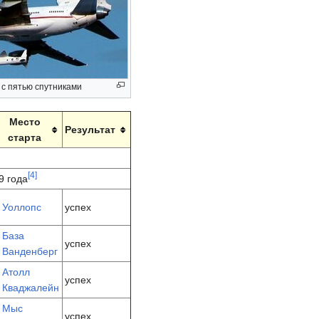
 с пятью спутниками
Место
Результат
старта
[
4
]
9 года
Уоллопс
успех
База
успех
Ванденберг
Атолл
успех
Кваджалейн
Мыс
успех