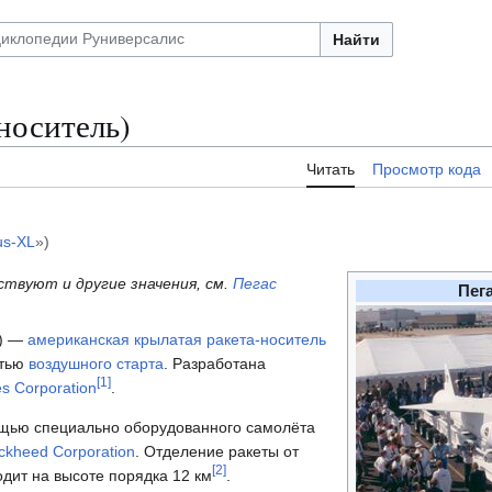
Найти
-носитель)
Читать
Просмотр кода
us-XL
»)
твуют и другие значения, см.
Пегас
Пега
) —
американская
крылатая
ракета-носитель
стью
воздушного старта
. Разработана
[
1
]
es Corporation
.
ощью специально оборудованного самолёта
ckheed Corporation
. Отделение ракеты от
[
2
]
дит на высоте порядка 12 км
.