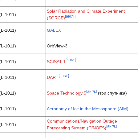
Solar Radiation and Climate Experiment
(L-1011)
[англ.]
(SORCE)
(L-1011)
GALEX
(L-1011)
OrbView-3
[англ.]
(L-1011)
SCISAT-1
[англ.]
(L-1011)
DART
[англ.]
(L-1011)
Space Technology 5
(три спутника)
(L-1011)
Aeronomy of Ice in the Mesosphere (AIM)
Communications/Navigation Outage
(L-1011)
[англ.]
Forecasting System (C/NOFS)