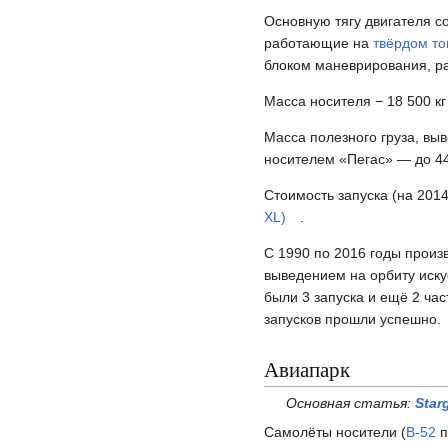
Основную тягу двигателя с
работающие на
твёрдом то
блоком маневрирования, 
Масса носителя − 18 500 кг 
Масса полезного груза, вы
носителем «Пегас» — до 443
Стоимость запуска (на 201
XL)
.
С 1990 по 2016 годы произ
выведением на орбиту иску
были 3 запуска и ещё 2 ча
запусков прошли успешно.
Авиапарк
Основная статья:
Star
Самолёты носители (
B-52
п