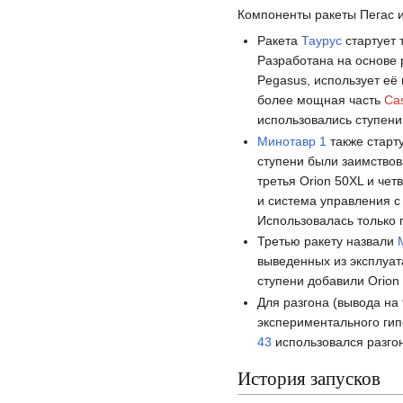
Компоненты ракеты Пегас 
Ракета
Таурус
стартует 
Разработана на основе 
Pegasus, использует её
более мощная часть
Ca
использовались ступен
Минотавр 1
также старт
ступени были заимство
третья Orion 50XL и чет
и система управления с
Использовалась только 
Третью ракету назвали
выведенных из эксплуа
ступени добавили Orion 
Для разгона (вывода на
экспериментального гип
43
использовался разгон
История запусков