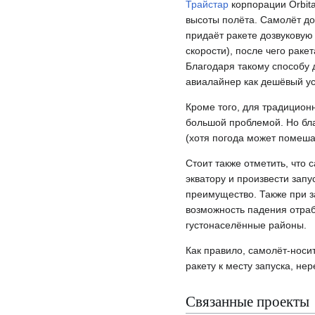
Трайстар
корпорации Orbita
высоты полёта. Самолёт до
придаёт ракете дозвуковую
скорости), после чего раке
Благодаря такому способу 
авиалайнер как дешёвый ус
Кроме того, для традицион
большой проблемой. Но бла
(хотя погода может помешат
Стоит также отметить, что 
экватору и произвести запу
преимущество. Также при з
возможность падения отраб
густонаселённые районы.
Как правило, самолёт-носи
ракету к месту запуска, не
Связанные проекты