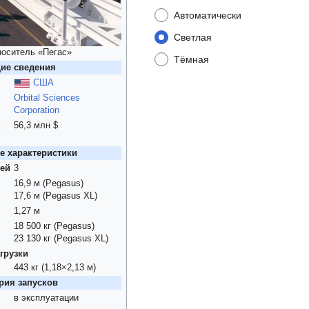
Автоматически
Светлая
носитель «Пегас»
Тёмная
ие сведения
США
Orbital Sciences
Corporation
56,3 млн $
 характеристики
ней
3
16,9 м (Pegasus)
17,6 м (Pegasus XL)
1,27 м
18 500 кг (Pegasus)
23 130 кг (Pegasus XL)
грузки
443 кг (1,18×2,13 м)
рия запусков
в эксплуатации