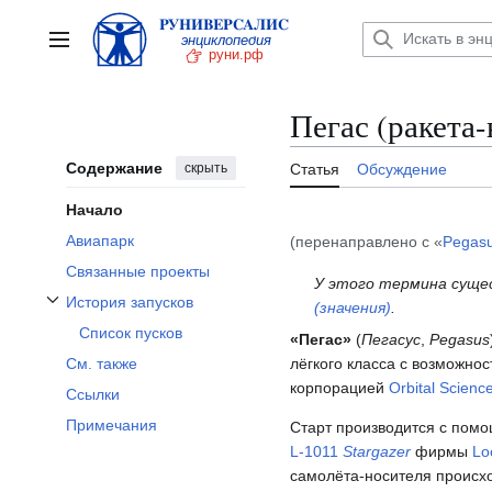
Перейти
к
Главное меню
содержанию
Пегас (ракета
Содержание
скрыть
Статья
Обсуждение
Начало
Авиапарк
(перенаправлено с «
Pegas
Связанные проекты
У этого термина сущес
История запусков
(значения)
.
Отобразить/Скрыть подраздел История запусков
Список пусков
«Пегас»
(
Пегасус
,
Pegasus
лёгкого класса с возможно
См. также
корпорацией
Orbital Scienc
Ссылки
Примечания
Старт производится с пом
L-1011
Stargazer
фирмы
Lo
самолёта-носителя происхо