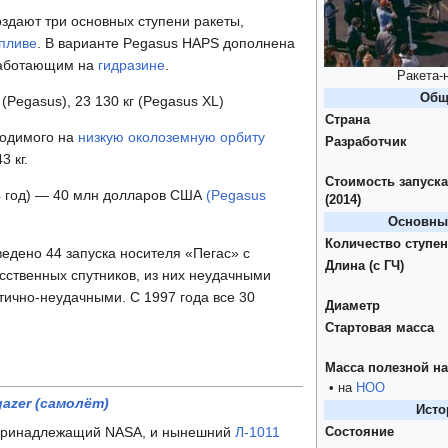
оздают три основных ступени ракеты,
пливе
. В варианте Pegasus HAPS дополнена
работающим на
гидразине
.
Ракета-
Общ
(Pegasus), 23 130 кг (Pegasus XL)
Страна
водимого на
низкую околоземную орбиту
Разработчик
 кг.
Стоимость запуска
4 год) — 40 млн долларов США
(Pegasus
(2014)
Основные
Количество ступе
ведено 44 запуска носителя «Пегас» с
Длина (с ГЧ)
сственных спутников, из них неудачными
стично-неудачными. С 1997 года все 30
Диаметр
Стартовая масса
Масса полезной на
• на
НОО
gazer (самолёт)
Исто
ринадлежащий NASA, и нынешний
Л-1011
Состояние