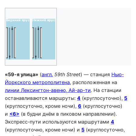
Верхний ярус
Нижний ярус
л
л
э
э
«59-я улица»
(
англ.
59th Street
) — станция
Нью-
Йоркского метрополитена
, расположенная на
линии Лексингтон-авеню, Ай-ар-ти
. На станции
останавливаются маршруты:
4
(круглосуточно),
5
(круглосуточно, кроме ночи),
6
(круглосуточно)
и
<6>
(в будни днём в пиковом направлении).
Экспресс-пути используются маршрутами
4
(круглосуточно, кроме ночи) и
5
(круглосуточно,