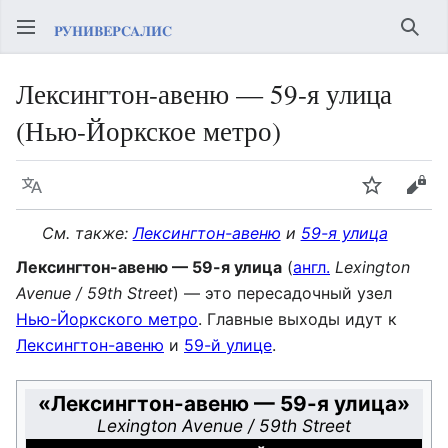
Най
Лексингтон-авеню — 59-я улица
(Нью-Йоркское метро)
Язык
Следить
Про
См. также:
Лексингтон-авеню
и
59-я улица
Лексингтон-авеню — 59-я улица
(
англ.
Lexington
Avenue / 59th Street
) — это пересадочный узел
Нью-Йоркского метро
. Главные выходы идут к
Лексингтон-авеню
и
59-й улице
.
«
Лексингтон-авеню — 59-я улица
»
Lexington Avenue / 59th Street