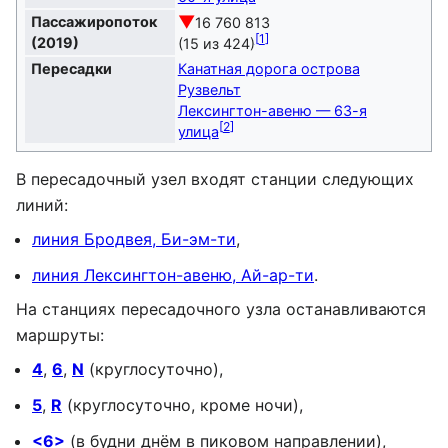
▼
Пассажиропоток
16 760 813
[
1
]
(2019)
(15 из 424)
Пересадки
Канатная дорога острова
Рузвельт
Лексингтон-авеню — 63-я
[
2
]
улица
В пересадочный узел входят станции следующих
линий:
линия Бродвея,
Би-эм-ти
,
линия Лексингтон-авеню,
Ай-ар-ти
.
На станциях пересадочного узла останавливаются
маршруты:
4
,
6
,
N
(круглосуточно),
5
,
R
(круглосуточно, кроме ночи),
<6>
(в будни днём в пиковом направлении),