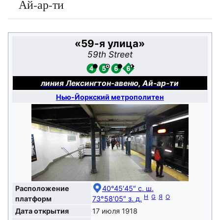
Ай-ар-ти
«
59-я улица
»
59th Street
линия Лексингтон-авеню,
Ай-ар-ти
Нью-Йоркский метрополитен
Расположение
40°45′45″ с. ш.
H
G
Я
O
платформ
73°58′05″ з. д.
Дата открытия
17 июля 1918