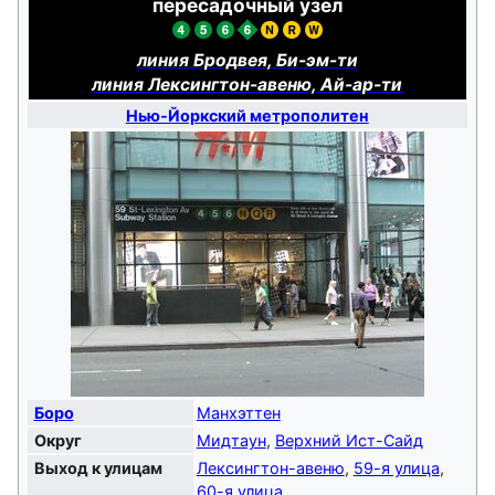
пересадочный узел
линия Бродвея,
Би-эм-ти
линия Лексингтон-авеню,
Ай-ар-ти
Нью-Йоркский метрополитен
Боро
Манхэттен
Округ
Мидтаун
,
Верхний Ист-Сайд
Выход к улицам
Лексингтон-авеню
,
59-я улица
,
60-я улица