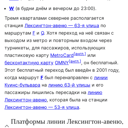
W
(в будни днём и вечером до 23:00).
Тремя кварталами севернее располагается
станция
Лексингтон-авеню — 63-я улица
по
маршрутам
F
и
Q
. Хотя переход на неё связан с
выходом из метро и повторным входом через
турникеты, для пассажиров, использующих
[англ.]
пластиковую карту
MetroCard
или
[англ.]
бесконтактную карту
OMNY
, он бесплатный.
Этот бесплатный переход был введён в 2001 году,
когда маршрут
F
был перенаправлен с
линии
Куинс-бульвара
на
линию 63-й улицы
и его
пассажиры лишились пересадки на
линию
Лексингтон-авеню
, которая была на станции
Лексингтон-авеню — 53-я улица
.
Платформы линии Лексингтон-авеню,