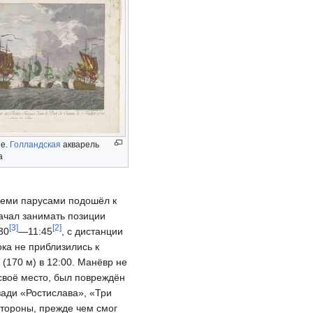
ие.
Голландская
акварель
а
семи парусами подошёл к
ачал занимать позиции
[
3
]
[
2
]
30
—11:45
, с дистанции
ока не приблизились к
(170 м) в 12:00. Манёвр не
своё место, был повреждён
зади «Ростислава», «Три
стороны, прежде чем смог