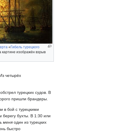
ерта
«
Гибель турецкого
а картине изображён взрыв
 Из четырёх
обстрел турецких судов. В
орого пришли брандеры.
и в бой c турецкими
 берегу бухты. В 1:30 или
ь меня
один из турецких
онь быстро