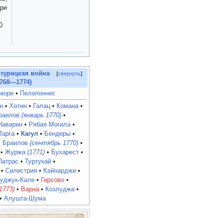
ери
0
-турецкая война
свернуть
1768—1774)
 море
Пелопоннес
н
Хотин
Галац
Комана
раилов
(январь 1770)
Наварин
Рябая Могила
Ларга
Кагул
Бендеры
Браилов
(сентябрь 1770)
Журжа
(1771)
Бухарест
Патрас
Туртукай
Силистрия
Кайнарджи
уджук-Кале
Гирсово
1773)
Варна
Козлуджа
Алушта-Шума