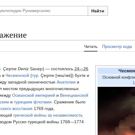
Найти
ражение
Читать
Просмотр кода
.
Çeşme Deniz Savaşı
) — состоялось
24—26
Чесмен
а
в
Чесменской
(
тур
. Çeşme [чеш’ме́]) бухте и
Основной конфли
ежду западной оконечностью
Анатолии
и
1
ыл местом предыдущих многочисленных
 между
Османской империей
и
Венецианской
ским
и
турецким
флотами
. Сражение было
ского восстания
1769 года,
дующей
греческой войны за независимость
зодом Русско-турецкой войны 1768—1774