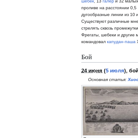
шебек
, 13
галер
и 32 малых
проливе на расстоянии 0,5
дугообразные линии из 10 
Существуют различные мнен
стрелять сквозь промежутк
Фрегаты, шебеки и другие 
командовал
капудан-паша
Х
Бой
24 июня
(
5 июля
), бо
Основная статья:
Хио