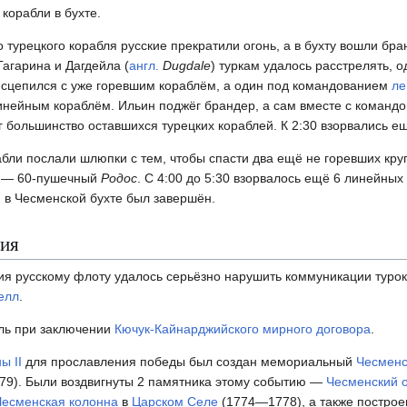
корабли в бухте.
о турецкого корабля русские прекратили огонь, а в бухту вошли бра
агарина и Дагдейла (
англ.
Dugdale
) туркам удалось расстрелять, 
 сцепился с уже горевшим кораблём, а один под командованием
ле
нейным кораблём. Ильин поджёг брандер, а сам вместе с командо
г большинство оставшихся турецких кораблей. К 2:30 взорвались е
абли послали шлюпки с тем, чтобы спасти два ещё не горевших кру
их — 60-пушечный
Родос
. С 4:00 до 5:30 взорвалось ещё 6 линейных
й в Чесменской бухте был завершён.
ния
я русскому флоту удалось серьёзно нарушить коммуникации туро
елл
.
оль при заключении
Кючук-Кайнарджийского мирного договора
.
ы II
для прославления победы был создан мемориальный
Чесменс
9). Были воздвигнуты 2 памятника этому событию —
Чесменский 
Чесменская колонна
в
Царском Селе
(1774—1778), а также постро