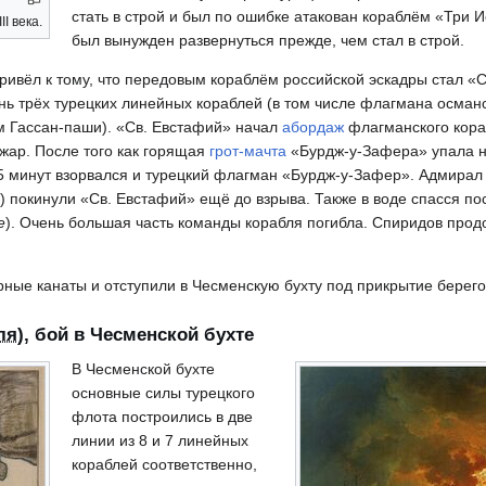
стать в строй и был по ошибке атакован кораблём «Три 
I века.
был вынужден развернуться прежде, чем стал в строй.
ривёл к тому, что передовым кораблём российской эскадры стал «С
нь трёх турецких линейных кораблей (в том числе флагмана осман
 Гассан-паши). «Св. Евстафий» начал
абордаж
флагманского кора
ожар. После того как горящая
грот-мачта
«Бурдж-у-Зафера» упала н
5 минут взорвался и турецкий флагман «Бурдж-у-Зафер». Адмира
 покинули «Св. Евстафий» ещё до взрыва. Также в воде спасся пос
e
). Очень большая часть команды корабля погибла. Спиридов про
орные канаты и отступили в Чесменскую бухту под прикрытие берег
ля
), бой в Чесменской бухте
В Чесменской бухте
основные силы турецкого
флота построились в две
линии из 8 и 7 линейных
кораблей соответственно,