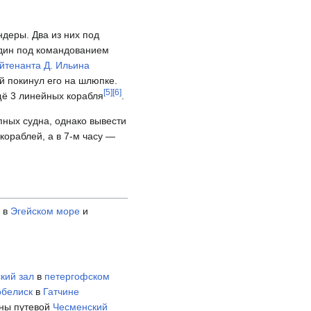
ндеры. Два из них под
один под командованием
йтенанта
Д. Ильина
й покинул его на шлюпке.
[
5
]
[
6
]
щё 3 линейных корабля
.
пных судна, однако вывести
 кораблей, а в 7-м часу —
к в
Эгейском море
и
кий зал
в
петергофском
обелиск
в
Гатчине
ены путевой
Чесменский