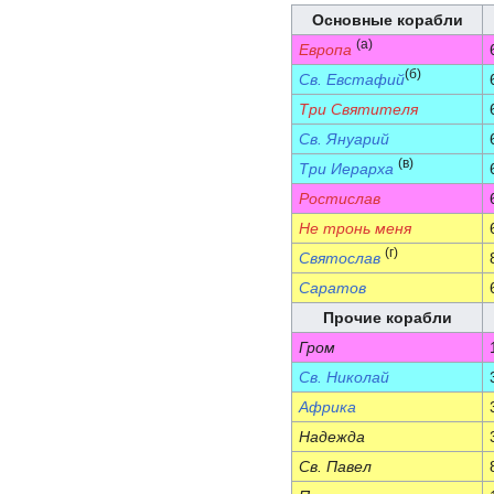
Основные корабли
(a)
Европа
(б)
Св. Евстафий
Три Святителя
Св. Януарий
(в)
Три Иерарха
Ростислав
Не тронь меня
(г)
Святослав
Саратов
Прочие корабли
Гром
Св. Николай
Африка
Надежда
Св. Павел