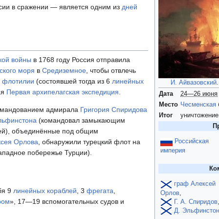
ии в сражении — является одним из
дней
кой войны
в 1768 году Россия отправила
ского моря
в
Средиземное
, чтобы отвлечь
й флотилии
(состоявшей тогда из 6
линейных
И. Айвазовский
.
ая
Первая архипелагская экспедиция
.
Дата
24—26 июня
Место
Чесменская
командованием адмирала
Григория Спиридова
Итог
уничтожение
льфинстона
(командовал замыкающим
П
лей), объединённые под общим
ксея Орлова
, обнаружили турецкий флот на
Российская
империя
ападное побережье Турции).
Ко
граф
Алексей
бя 9
линейных кораблей
, 3
фрегата
,
Орлов
,
ром
», 17—19 вспомогательных судов и
Г. А. Спиридов
Д. Эльфинсто