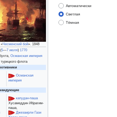
Автоматически
Светлая
Тёмная
 «
Чесменский бой
». 1848
(
5
—
7 июля
)
1770
бухта,
Османская империя
 турецкого флота
ротивники
Османская
империя
мандующие
капудан-паша
Хусамеддин Ибрагим-
,
паша,
Джезаирли Гази
н