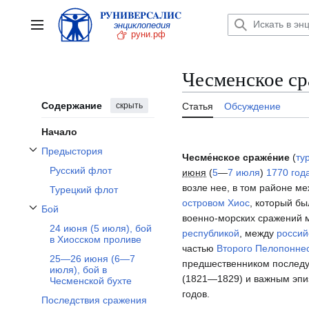
Перейти
к
Главное меню
содержанию
Чесменское с
Содержание
скрыть
Статья
Обсуждение
Начало
Предыстория
Чесме́нское сраже́ние
(
тур
Отобразить/Скрыть подраздел Предыстория
Русский флот
июня
(
5
—
7 июля
)
1770 год
возле нее, в том районе м
Турецкий флот
островом Хиос
, который б
Бой
Отобразить/Скрыть подраздел Бой
военно-морских сражений
24 июня (5 июля), бой
республикой
, между
россий
в Хиосском проливе
частью
Второго Пелопоннес
25—26 июня (6—7
предшественником после
июля), бой в
(1821—1829) и важным эпи
Чесменской бухте
годов.
Последствия сражения