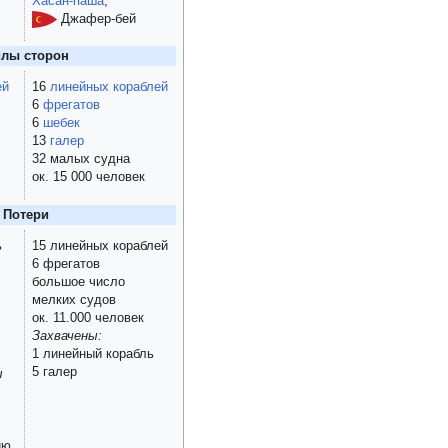
Хасан-паша
,
Джафер-бей
лы сторон
ей
16
линейных кораблей
6
фрегатов
6
шебек
13
галер
32 малых судна
ок. 15 000 человек
Потери
ь
15 линейных кораблей
6 фрегатов
большое число
мелких судов
ок. 11.000 человек
Захвачены:
1 линейный корабль
5 галер
ы
ию,