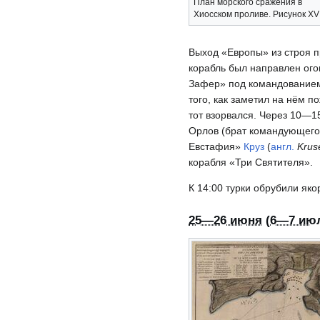
План морского сражения в
Хиосском проливе. Рисунок XVII
Выход «Европы» из строя п
корабль был направлен ого
Зафер» под командованием
того, как заметил на нём п
тот взорвался. Через 10—1
Орлов (брат командующего)
Евстафия»
Круз
(
англ.
Krus
корабля «Три Святителя».
К 14:00 турки обрубили як
25—26 июня
(
6—7 ию