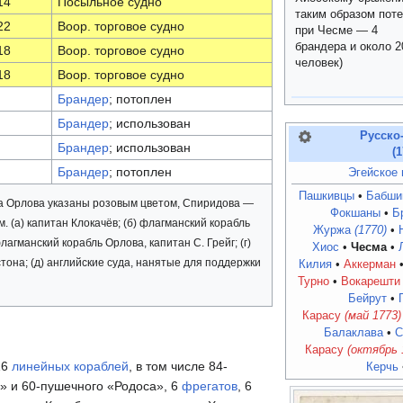
14
Посыльное судно
таким образом пот
22
Воор. торговое судно
при Чесме — 4
брандера и около 2
18
Воор. торговое судно
человек)
18
Воор. торговое судно
Брандер
; потоплен
Брандер
; использован
Русско
Брандер
; использован
(
Брандер
; потоплен
Эгейское
Пашкивцы
Бабши
а Орлова указаны розовым цветом, Спиридова —
Фокшаны
Б
 (a) капитан Клокачёв; (б) флагманский корабль
Журжа
(1770)
лагманский корабль Орлова, капитан С. Грейг; (г)
Хиос
Чесма
она; (д) английские суда, нанятые для поддержки
Килия
Аккерман
Турно
Вокарешти
Бейрут
Карасу
(май 1773)
Балаклава
С
Карасу
(октябрь 
16
линейных кораблей
, в том числе 84-
Керчь
» и 60-пушечного «Родоса», 6
фрегатов
, 6