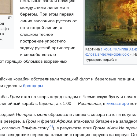
остальные заняли позицию
между этими линиями и
берегом. При этом первая
линия заслонила русских от
од
огня второй линии, а
Графа
слишком тесное
 в
».
построение упростило
задачу русской артиллерии
Картина
Якоба Филиппа Хакк
и способствовало
флота в Чесменском бою
». Н
турецкого корабля
от горящих обломков взорванных
ийские корабли обстреливали турецкий флот и береговые позиции.
ли сделаны
брандеры
.
рабль
Гром
стал на якорь перед входом в Чесменскую бухту и начал 
я линейный корабль
Европа
, а к 1:00 —
Ростислав
, в
кильватере
кот
шедший
Не тронь меня
образовали линию с севера на юг и вступил
в резерве, а
Гром
и фрегат
Африка
атаковали батареи на западном
[
4
]
, согласно Эльфинстону
), в результате огня
Грома
и/или
Не трон
ся вследствие перехода пламени с горящих парусов на корпус. Ог