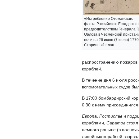
«Истребление Отоманскаго
флота Российскою Ескадрою п
предводителством Генерала 
Орлова в Чесменской пристани
ночи на 26 июня (7 июля) 1770
Старинный план.
распространению пожаров 
кораблей.
В течение дня 6 июля росс
вспомогательных судов бы
В 17:00 бомбардирский ко
0:30 к нему присоединилс
Европа
,
Ростислав
и подо
кораблями,
Саратов
стоял 
немного раньше (в полночь
линейных кораблей взорвал