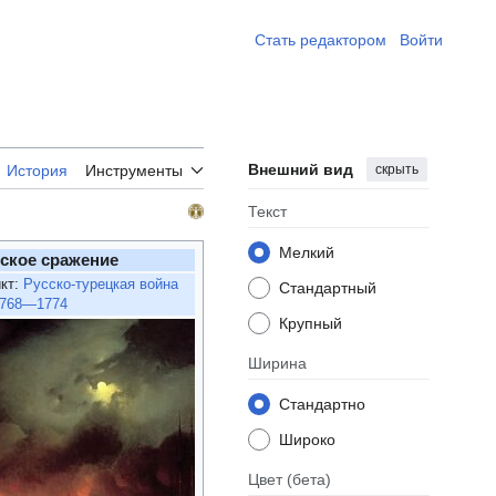
Стать редактором ​
Войти
Внешний вид
скрыть
История
Инструменты
Текст
Мелкий
ское сражение
кт:
Русско-турецкая война
Стандартный
768—1774
Крупный
Ширина
Стандартно
Широко
Цвет
(бета)