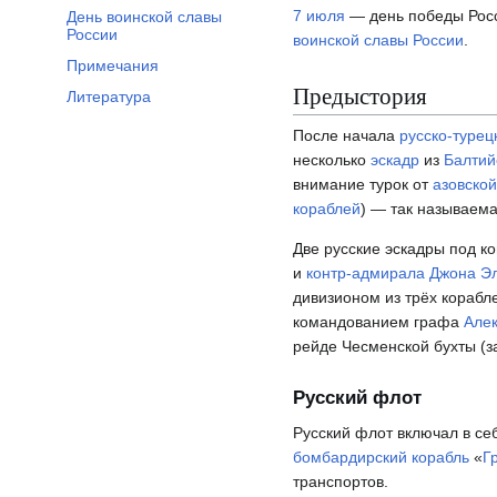
7 июля
— день победы Росс
День воинской славы
России
воинской славы России
.
Примечания
Предыстория
Литература
После начала
русско-турец
несколько
эскадр
из
Балтий
внимание турок от
азовско
кораблей
) — так называем
Две русские эскадры под 
и
контр-адмирала
Джона Э
дивизионом из трёх кораб
командованием графа
Але
рейде Чесменской бухты (з
Русский флот
Русский флот включал в се
бомбардирский корабль
«
Г
транспортов.