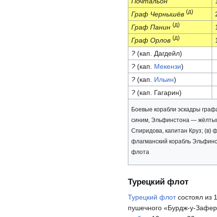
Почтальон
(д)
Граф Чернышёв
(д)
Граф Панин
(д)
Граф Орлов
?
(кап. Дагдейл)
?
(кап.
Мекензи
)
?
(кап.
Ильин
)
?
(кап. Гагарин)
Боевые корабли эскадры граф
синим, Эльфинстона — жёлтым.
Спиридова, капитан Круз; (в) ф
флагманский корабль Эльфинст
флота
Турецкий флот
Турецкий флот
состоял из 
пушечного «Бурдж-у-Зафер