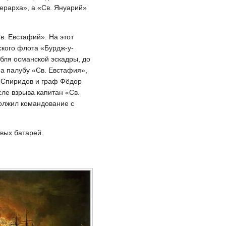
Иерарха», а «Св. Януарий»
в. Евстафий». На этот
ского флота «Бурдж-у-
бля османской эскадры, до
а палубу «Св. Евстафия»,
л Спиридов и граф Фёдор
ле взрыва капитан «Св.
должил командование с
овых батарей.