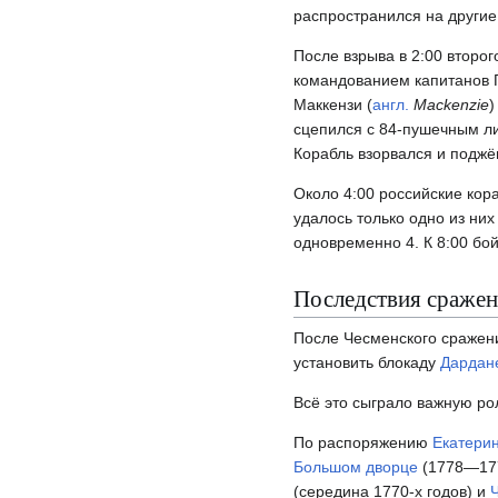
распространился на другие 
После взрыва в 2:00 второг
командованием капитанов Г
Маккензи (
англ.
Mackenzie
)
сцепился с 84-пушечным ли
Корабль взорвался и поджё
Около 4:00 российские кор
удалось только одно из н
одновременно 4. К 8:00 бо
Последствия сраже
После Чесменского сражени
установить блокаду
Дардан
Всё это сыграло важную р
По распоряжению
Екатерин
Большом дворце
(1778—177
(середина 1770-х годов) и