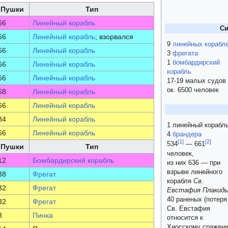
Пушки
Тип
66
Линейный корабль
Си
66
Линейный корабль
; взорвался
9
линейных корабл
66
Линейный корабль
3
фрегата
1
бомбардирский
66
Линейный корабль
корабль
66
Линейный корабль
17-19 малых судов
ок. 6500 человек
68
Линейный корабль
66
Линейный корабль
84
Линейный корабль
1 линейный корабл
66
Линейный корабль
4
брандера
[
1
]
[
2
]
534
— 661
Пушки
Тип
человек,
12
Бомбардирский корабль
из них 636 — при
взрыве линейного
38
Фрегат
корабля
Св.
32
Фрегат
Евстафия Плакид
40 раненых (потеря
32
Фрегат
Св. Евстафия
8
Пинка
относится к
Хиосскому сражен