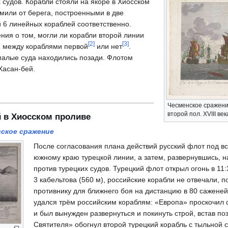
 судов. Корабли стояли на якоре в Хиосском
 мили от берега, построенными в две
и 6 линейных кораблей соответственно.
ия о том, могли ли корабли второй линии
[
2
]
[
3
]
и между кораблями первой
или нет
.
малые суда находились позади. Флотом
асан-бей.
Чесменское сражен
второй пол. XVIII век
й в Хиосском проливе
сское сражение
После согласования плана действий русский флот под в
южному краю турецкой линии, а затем, развернувшись, н
против турецких судов. Турецкий флот открыл огонь в 11:
3 кабельтова (560 м), российские корабли не отвечали, п
противнику для ближнего боя на дистанцию в 80 саженей 
удался трём российским кораблям: «Европа» проскочил 
и был вынужден развернуться и покинуть строй, встав по
Святителя» обогнул второй турецкий корабль с тыльной 