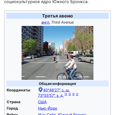
социокультурное ядро Южного Бронкса.
Третья авеню
англ.
Third Avenue
Общая информация
Координаты
40°48′27″ с. ш.
H
G
Я
O
73°55′57″ з. д.
Страна
США
Город
Нью-Йорк
Район
Ист-Сайд
,
Южный Бронкс