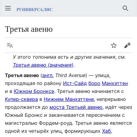
Най
Третья авеню
Язык
Следить
Про
У этого топонима есть и другие значения, см.
Третья авеню (значения)
.
Третья авеню
(
англ.
Third Avenue
) — улица,
проходящая по району
Ист-Сайд
боро
Манхэттен
и в
Южном Бронксе
. Третья авеню начинается с
Купер-сквера
в
Нижнем Манхэттене
, непрерывно
продолжается до
моста Третьей авеню
, идёт через
Южный Бронкс и заканчивается пересечением с
магистралью Фордем-роуд. Третья авеню является
одной из четырёх улиц, формирующих
Хаб
,