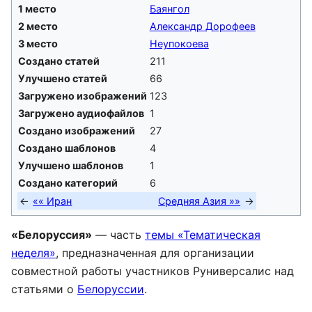
1 место
Баянгол
2 место
Александр Дорофеев
3 место
Неупокоева
Создано статей
211
Улучшено статей
66
Загружено изображений
123
Загружено аудиофайлов
1
Создано изображений
27
Создано шаблонов
4
Улучшено шаблонов
1
Создано категорий
6
«« Иран
Средняя Азия »»
«Белоруссия»
— часть
темы «Тематическая
неделя»
, предназначенная для организации
совместной работы участников Руниверсалис над
статьями о
Белоруссии
.