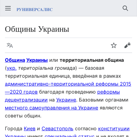
Най
Общины Украины
Язык
Следить
Про
Община
Украины
или
территориальная община
(
укр.
територіальна громада
) — базовая
территориальная единица, введённая в рамках
административно-территориальной реформы 2015
—2020 годов
благодаря проведению
реформы
децентрализации
на
Украине
. Базовыми органами
местного самоуправления на Украине
являются
советы общин.
Города
Киев
и
Севастополь
согласно
конституции
Украины
имеют
специальный статус
и не входят в