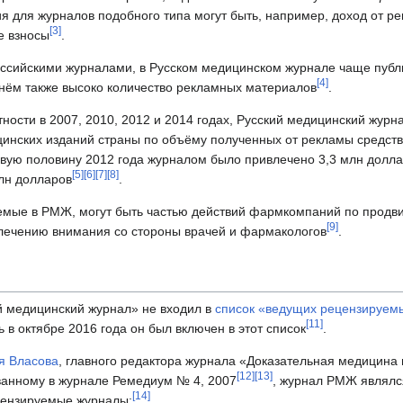
 для журналов подобного типа могут быть, например, доход от р
[
3
]
е взносы
.
ссийскими журналами, в Русском медицинском журнале чаще публи
[
4
]
 нём также высоко количество рекламных материалов
.
стности в 2007, 2010, 2012 и 2014 годах, Русский медицинский жур
нских изданий страны по объёму полученных от рекламы средств,
вую половину 2012 года журналом было привлечено 3,3 млн доллар
[
5
]
[
6
]
[
7
]
[
8
]
лн долларов
.
уемые в РМЖ, могут быть частью действий фармкомпаний по прод
[
9
]
влечению внимания со стороны врачей и фармакологов
.
й медицинский журнал» не входил в
список «ведущих рецензируем
[
11
]
ь в октябре 2016 года он был включен в этот список
.
я Власова
, главного редактора журнала «Доказательная медицина
[
12
]
[
13
]
ванному в журнале Ремедиум № 4, 2007
, журнал РМЖ являлс
[
14
]
цензируемые журналы: