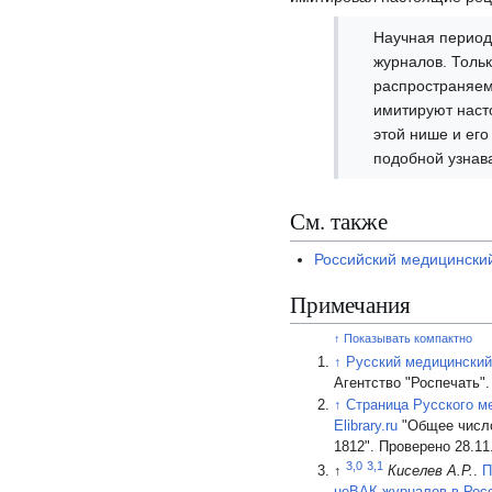
Научная период
журналов. Толь
распространяем
имитируют наст
этой нише и его
подобной узнав
См. также
Российский медицински
Примечания
↑ Показывать компактно
↑
Русский медицинский
Агентство "Роспечать"
↑
Страница Русского м
Elibrary.ru
"Общее число
1812". Проверено 28.11
3,0
3,1
↑
Киселев А.Р.
.
П
неВАК-журналов в Рос