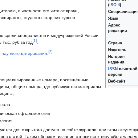
(
ISO 4
)
торию, в частности его читают врачи,
Специализаци
аспиранты, студенты старших курсов
Язык
Адрес
редакции
но среди специалистов и медучреждений России.
[
1
]
 тыс. руб за год
.
Страна
Издатель
[
2
]
с научного цитирования
.
История
издания
ISSN
печатной
версии
 специализированные номера, посвящённые
Веб-сайт
ины; общие номера, где публикуются материалы
ицины;
нала:
ническая офтальмология
ология
ются для открытого доступа на сайте журнала, при этом отсутств
торов статей. Таким образом, издание относится к типу «
No-fee open