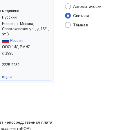
Автоматически
я
медицина
Светлая
Русский
Россия, г. Москва,
Тёмная
Спартаковская ул., д.16/1,
эт.3
Россия
ООО "ИД РМЖ"
с 1995
2225-2282
rmj.ru
ует непосредственная плата
-access
» (nFOA),