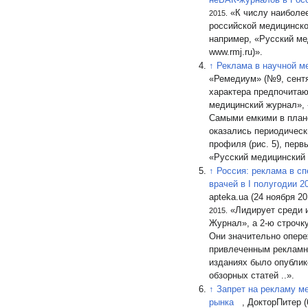
«К числу наиболе
2015.
российской медицинско
например, «Русский м
www.rmj.ru)».
↑
Реклама в научной м
«Ремедиум» (№9, сентя
характера предпочитаю
медицинский журнал», 
Самыми емкими в плане
оказались периодическ
профиля (рис. 5), первые м
«Русский медицинский 
↑
Россия: реклама в с
врачей в I полугодии 20
apteka.ua (24 ноября 2
«Лидирует среди 
2015.
Журнал», а 2-ю строчк
Они значительно опере
привлеченным рекламн
изданиях было опубли
обзорных статей ..».
↑
Запрет на рекламу м
рынка
, ДокторПитер 