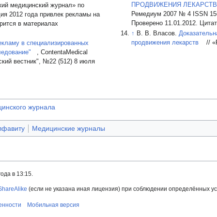
ПРОДВИЖЕНИЯ ЛЕКАРСТ
ий медицинский журнал» по
Ремедиум 2007 № 4 ISSN 156
дия 2012 года привлек рекламы на
Проверено 11.01.2012. Цитат
орится в материалах
↑
В. В. Власов.
Доказательн
продвижения лекарств
// 
екламу в специализированных
ледование"
, СontentaMedical
ский вестник", №22 (512) 8 июля
цинского журнала
лфавиту
Медицинские журналы
ода в 13:15.
ShareAlike
(если не указана иная лицензия) при соблюдении определённых ус
венности
Мобильная версия