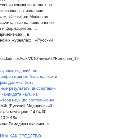
вижении компания делает на
лизированных изданиях ..
ал», «Consilium Medicum» —
ассчитанные на привлечение
 фармацевтов. ....
менению .. в
ских журналах:.. «Русский
oaded/files/vak/2010/news/03/Perechen_19-
аучных изданий, не
реферативные базы данных и
орых должны быть
чные результаты диссертаций
 кандидата наук, на
ктора наук (по состоянию на
 РМЖ (Русский Медицинский
ская медицина; 14.04.00 —
.10.2016»
рнал Ремедиум включен в
ИНА КАК СРЕДСТВО