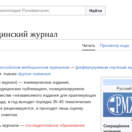
Найти
цинский журнал
Читать
Просмотр кода
оссийским медицинским журналом
— (
реферируемым научным ж
м. также
другие значения
.
 журнал) — коммерческое издание,
дицинских публикациях, позиционируемое
Русский
честве «независимого издания для практикующих
ода, в год выходит порядка 35-40 тематических
не рецензируются, и проходят лишь оценку
 советом.
ль журнала —
последипломное образование
Сокращённое
название