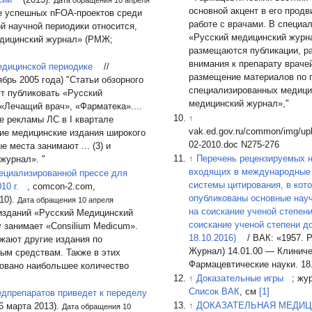
основной акцент в его прод
е успешных nFOA-проектов среди
работе с врачами. В специа
й научной периодики относится,
«Русский медицинский журн
едицинский журнал» (РМЖ;
размещаются публикации, р
внимания к препарату врачей и
едицинской периодике
//
размещение материалов по при
брь 2005 года) "Статьи обзорного
специализированных медицин
т публиковать «Русский
медицинский журнал»,"
«Лечащий врач», «Фарматека»....
↑
 рекламы ЛС в I квартале
vak.ed.gov.ru/common/img/upl
ие медицинские издания широкого
02-2010.doc N275-276
еста занимают ... (3) и
↑
Перечень рецензируемых н
журнал». "
входящих в международные 
пециализированной прессе для
системы цитирования, в кот
10 г.
, comcon-2.com,
опубликованы основные нау
010).
Дата обращения 10 апреля
на соискание ученой степени
изданий «Русский Медицинский
соискание ученой степени до
у занимает «Consilium Medicum».
18.10.2016)
/ ВАК: «1957.
жают другие издания по
Журнал) 14.01.00 — Клиниче
ым средствам. Также в этих
Фармацевтические науки. 18
ковано наибольшее количество
↑
Доказательные игры
; жу
Список ВАК
, см
[1]
едпрепаратов приведет к переделу
↑
ДОКАЗАТЕЛЬНАЯ МЕДИЦ
(6 марта 2013).
Дата обращения 10