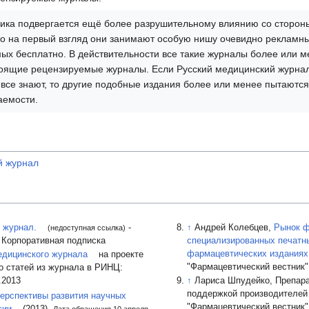
ика подвергается ещё более разрушительному влиянию со сторон
ко на первый взгляд они занимают особую нишу очевидно рекламны
ых бесплатно. В действительности все такие журналы более или 
оящие рецензируемые журналы. Если Русский медицинский журнал
 все знают, то другие подобные издания более или менее пытаются
аемости.
й журнал
 журнал.
-
↑
Андрей Колебцев,
Рынок ф
(недоступная ссылка)
. Корпоративная подписка
специализированных печатн
фармацевтических изданиях.
едицинского журнала
на проекте
"Фармацевтический вестник" 
 статей из журнала в РИНЦ:
.2013
↑
Лариса Шпудейко, Препара
поддержкой производителей в
ерспективы развития научных
"Фармацевтический вестник"
сии
(2013).
Дата обращения 10 апреля