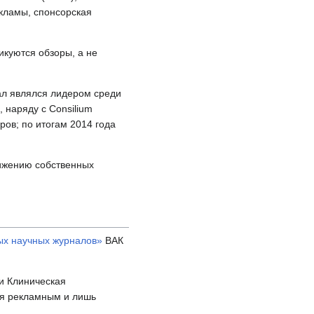
екламы, спонсорская
куются обзоры, а не
нал являлся лидером среди
 наряду с Consilium
ов; по итогам 2014 года
вижению собственных
ых научных журналов»
ВАК
 и Клиническая
я рекламным и лишь