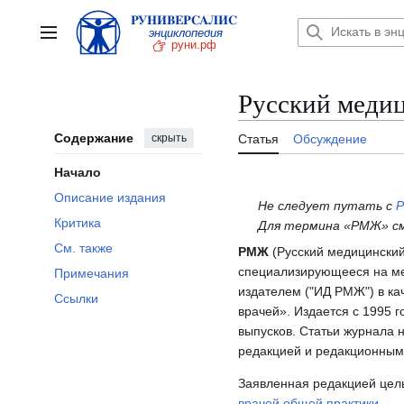
Перейти
к
Главное меню
содержанию
Русский меди
Содержание
скрыть
Статья
Обсуждение
Начало
Описание издания
Не следует путать с
Р
Критика
Для термина «РМЖ» с
См. также
РМЖ
(Русский медицинский
специализирующееся на ме
Примечания
издателем ("ИД РМЖ") в ка
Ссылки
врачей». Издается с 1995 г
выпусков. Статьи журнала 
редакцией и редакционным
Заявленная редакцией це
врачей общей практики
.