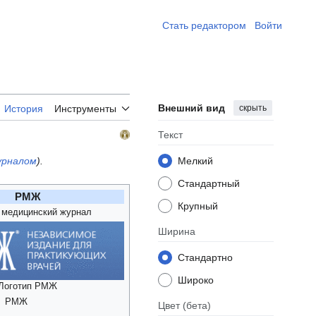
Стать редактором ​
Войти
Внешний вид
скрыть
История
Инструменты
Текст
урналом
).
Мелкий
Стандартный
РМЖ
Крупный
 медицинский журнал
Ширина
Стандартно
Широко
Логотип РМЖ
РМЖ
Цвет
(бета)