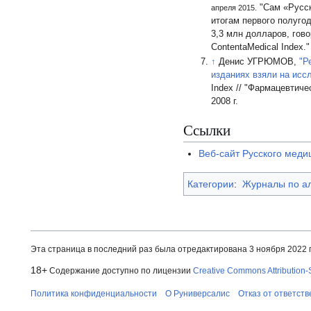
"Сам «Русск
апреля 2015.
итогам первого полуго
3,3 млн долларов, гов
ContentaMedical Index."
↑
Денис УГРЮМОВ,
"Р
изданиях взяли на исс
Index // "Фармацевтиче
2008 г.
Ссылки
Веб-сайт Русского меди
Категории
:
Журналы по а
Эта страница в последний раз была отредактирована 3 ноября 2022 г
18+
Содержание доступно по лицензии
Creative Commons Attribution-
Политика конфиденциальности
О Руниверсалис
Отказ от ответст