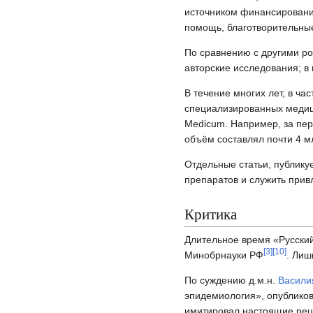
источником финансирования
помощь, благотворительны
По сравнению с другими ро
авторские исследования; в
В течение многих лет, в ча
специализированных медици
Medicum. Например, за пер
объём составлял почти 4 м
Отдельные статьи, публик
препаратов и служить при
Критика
Длительное время «Русски
[
3
]
[
10
]
Минобрнауки РФ
. Лиш
По суждению д.м.н.
Васили
эпидемиология», опублико
имитировал настоящие ре