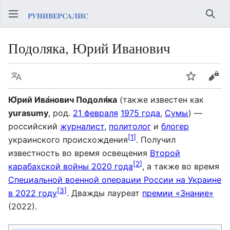
Най
Подоляка, Юрий Иванович
Язык
Следить
Про
Ю́рий Ива́нович Подоля́ка
(также известен как
yurasumy
, род.
21 февраля
1975 года
,
Сумы
) —
российский
журналист
,
политолог
и
блогер
[
1
]
украинского происхождения
. Получил
известность во время освещения
Второй
[
2
]
карабахской войны 2020 года
, а также во время
Специальной военной операции России на Украине
[
3
]
в 2022 году
. Дважды лауреат
премии «Знание»
(2022).