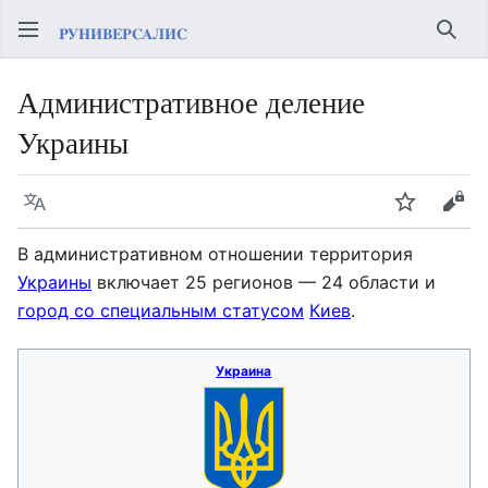
Най
Административное деление
Украины
Язык
Следить
Про
В административном отношении территория
Украины
включает 25 регионов — 24 области и
город со специальным статусом
Киев
.
Украина