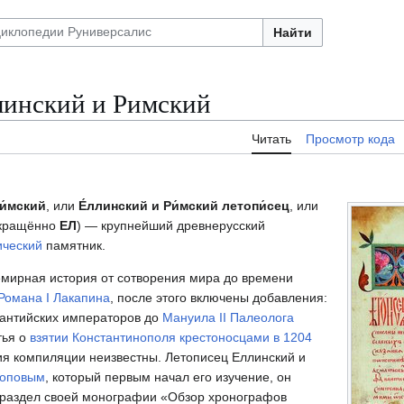
Найти
линский и Римский
Читать
Просмотр кода
и́мский
, или
Е́ллинский и Ри́мский летопи́сец
, или
кращённо
ЕЛ
) — крупнейший древнерусский
ический
памятник.
емирная история от сотворения мира до времени
Романа I Лакапина
, после этого включены добавления:
антийских императоров до
Мануила II Палеолога
тья о
взятии Константинополя крестоносцами в 1204
ния компиляции неизвестны. Летописец Еллинский и
Поповым
, который первым начал его изучение, он
 раздел своей монографии «Обзор хронографов