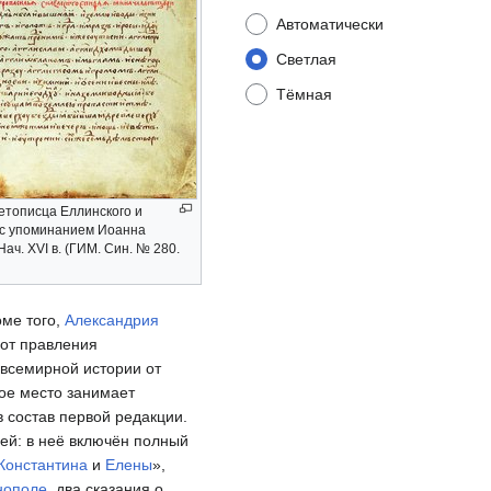
Автоматически
Светлая
Тёмная
етописца Еллинского и
 с упоминанием Иоанна
ач. XVI в. (ГИМ. Син. № 280.
оме того,
Александрия
 от правления
 всемирной истории от
шое место занимает
 состав первой редакции.
ей: в неё включён полный
Константина
и
Елены
»,
нополе
, два сказания о