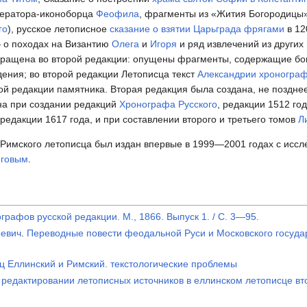
ератора-иконоборца
Феофила
, фрагменты из «Жития Богородицы
го
), русское летописное
сказание о взятии Царьграда фрягами
в 12
— о походах на Византию
Олега
и
Игоря
и ряд извлечений из других
ращена во второй редакции: опущены фрагменты, содержащие бог
ения; во второй редакции Летописца текст
Александрии хроногра
ой редакции памятника. Вторая редакция была создана, не позднее
на при создании редакций
Хронографа Русского
, редакции 1512 го
редакции 1617 года, и при составлении второго и третьего томов
Л
 Римского летописца был издан впервые в 1999—2001 годах с исс
оговым
.
графов русской редакции. М., 1866. Выпуск 1. / С. 3—95.
еевич
.
Переводные повести феодальной Руси и Московского государс
ц Еллинский и Римский. текстологические проблемы
 о редактировании летописных источников в еллинском летописце вт
.