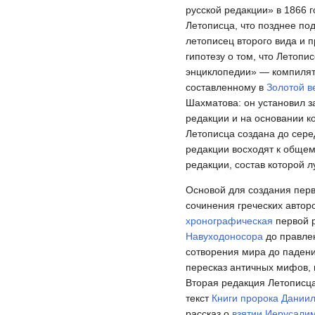
русской редакции» в 1866 г
Летописца, что позднее по
летописец второго вида и 
гипотезу о том, что Летопи
энциклопедии» — компилят
составленному в
Золотой в
Шахматова: он установил з
редакции и на основании к
Летописца создана до серед
редакции восходят к обще
редакции, состав которой 
Основой для создания перв
сочинения греческих автор
хронографическая
первой р
Навуходоносора
до правле
сотворения мира до падени
пересказ античных мифов, 
Вторая редакция Летописц
текст
Книги пророка Дании
рассказ о
взятии Иерусали