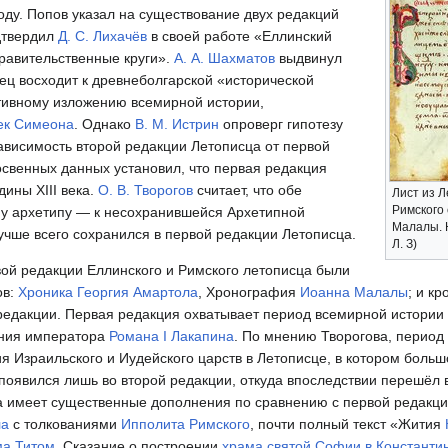
оду. Попов указал на существование двух редакций
дтвердил
Д. С. Лихачёв
в своей работе «Еллинский
правительственные круги».
А. А. Шахматов
выдвинул
сец восходит к древнеболгарской «исторической
ивному изложению всемирной истории,
ек Симеона
. Однако
В. М. Истрин
опроверг гипотезу
ависимость второй редакции Летописца от первой
освенных данных установил, что первая редакция
ины XIII века.
О. В. Творогов
считает, что обе
Лист из Л
Римского
му архетипу — к несохранившейся Архетипной
Малалы. Н
лучше всего сохранился в первой редакции Летописца.
Л. З)
ой редакции Еллинского и Римского летописца были
ов:
Хроника Георгия Амартола
, Хронография
Иоанна Малалы
; и кр
едакции. Первая редакция охватывает период всемирной истории
ния императора
Романа I Лакапина
. По мнению Творогова, период
я Израильского и Иудейского царств в Летописце, в котором боль
появился лишь во второй редакции, откуда впоследствии перешёл в
а имеет существенные дополнения по сравнению с первой редакци
ла
с толкованиями
Ипполита Римского
, почти полный текст «Жития
ма
Титом
, Сказание о построении
храма святой Софии в Константи