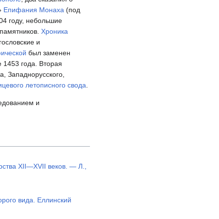
»
Епифания Монаха
(под
04 году, небольшие
 памятников.
Хроника
ословские и
фической
был заменен
 1453 года. Вторая
да, Западнорусского,
ицевого летописного свода
.
ледованием и
тва XII—XVII веков. — Л.,
орого вида. Еллинский