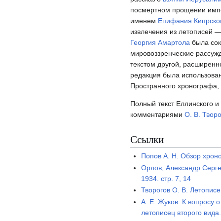
посмертном прощении имп
именем
Епифания Кипрско
извлечения из летописей 
Георгия Амартола
была сок
мировоззренческие рассужд
текстом другой, расширенн
редакция была использова
Пространного хронографа, 
Полный текст Еллинского и
комментариями
О. В. Твор
Ссылки
Попов А. Н.
Обзор хроно
Орлов, Александр Серг
1934. стр. 7, 14
Творогов О. В.
Летописе
А. Е. Жуков. К вопросу
летописец второго вида