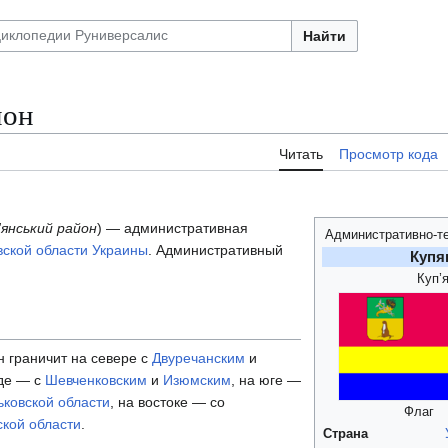
Найти
йон
Читать
Просмотр кода
'янський район
) — административная
Административно-т
вской области
Украины
. Административный
Купя
Куп’
 граничит на севере с
Двуречанским
и
аде — с
Шевченковским
и
Изюмским
, на юге —
ьковской области
, на востоке — со
Флаг
ской области
.
Страна