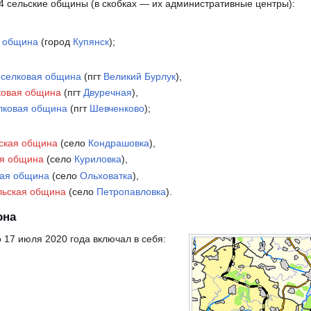
 4 сельские общины (в скобках — их административные центры):
я община
(город
Купянск
);
оселковая община
(пгт
Великий Бурлук
),
ковая община
(пгт
Двуречная
),
лковая община
(пгт
Шевченково
);
ская община
(село
Кондрашовка
),
ая община
(село
Куриловка
),
кая община
(село
Ольховатка
),
льская община
(село
Петропавловка
).
она
 17 июля 2020 года включал в себя: