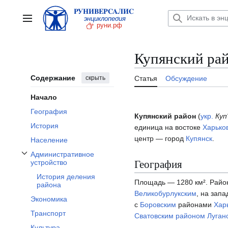
Перейти
к
Главное меню
содержанию
Купянский ра
Содержание
скрыть
Статья
Обсуждение
Начало
География
Купянский район
(
укр.
Куп
История
единица на востоке
Харько
центр — город
Купянск
.
Население
Административное
Отобразить/Скрыть подраздел Административное устройство
География
устройство
История деления
Площадь — 1280 км². Район
района
Великобурлукским
, на зап
Экономика
с
Боровским
районами
Хар
Транспорт
Сватовским районом
Луган
Культура