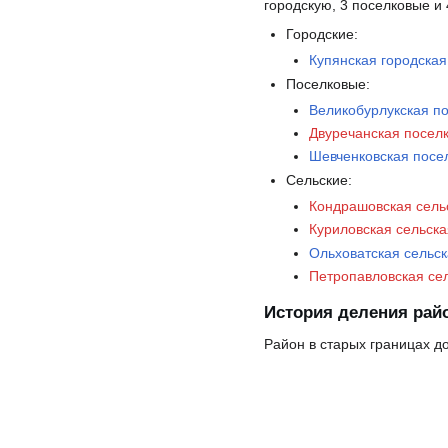
городскую, 3 поселковые и
Городские:
Купянская городска
Поселковые:
Великобурлукская п
Двуречанская посел
Шевченковская посе
Сельские:
Кондрашовская сель
Куриловская сельск
Ольховатская сельс
Петропавловская се
История деления рай
Район в старых границах до