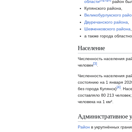
области
район бы
Купянского района,
Великобурлукского рай
Двуречанского района
,
Шевченковского района
,
а также города областн
Население
Численность населения рай
[
3
]
человек
.
Численность населения рай
состоянию на 1 января 202
[
4
]
без города Купянск)
. Нас
составляло 80 213 человек
человека на 1 км².
Административное у
Район
в укрупнённых грани