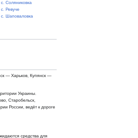
с. Соляниковка
с. Ревуче
с. Шаповаловка
нск — Харьков, Купянск —
рритории Украины.
ово, Старобельск,
рии России, ведёт к дороге
Ожидаются средства для