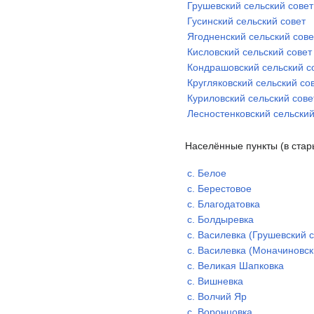
Грушевский сельский совет
Гусинский сельский совет
Ягодненский сельский сове
Кисловский сельский совет
Кондрашовский сельский с
Кругляковский сельский со
Куриловский сельский сове
Лесностенковский сельский
Населённые пункты (в стар
с. Белое
с. Берестовое
с. Благодатовка
с. Болдыревка
с. Василевка (Грушевский 
с. Василевка (Моначиновск
с. Великая Шапковка
с. Вишневка
с. Волчий Яр
с. Воронцовка