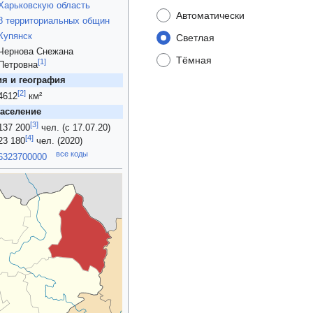
Харьковскую область
Автоматически
8 территориальных общин
Купянск
Светлая
Чернова Снежана
Тёмная
[
1
]
Петровна
я и география
[
2
]
4612
км²
аселение
[
3
]
137 200
чел. (с 17.07.20)
[
4
]
23 180
чел. (
2020
)
все коды
6323700000