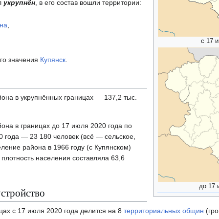
л
укрупнён
, в его состав вошли территории:
она
,
с 17 
ого значения
Купянск
.
она в укрупнённых границах — 137,2 тыс.
она в границах до 17 июля 2020 года по
0 года — 23 180 человек (всё — сельское,
еление района в 1966 году (с Купянском)
; плотность населения составляла 63,6
до 17 
стройство
цах с 17 июля 2020 года делится на 8
территориальных общин
(гро