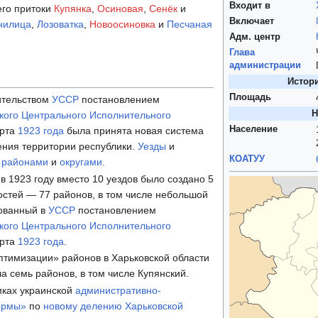
Входит в
его притоки
Купянка
,
Осиновая
,
Сенёк
и
Включает
нилица
,
Лозоватка
,
Новоосиновка
и
Песчаная
Адм. центр
Глава
администрации
Истори
Площадь
ительством
УССР
постановлением
Н
кого Центрального Исполнительного
Население
арта
1923 года
была принята новая система
ения территории республики.
Уезды
и
КОАТУУ
ы
районами
и
округ
а
ми
.
в 1923 году вместо 10 уездов было создано 5
лостей — 77 районов, в том числе небольшой
зованный в
УССР
постановлением
кого Центрального Исполнительного
арта
1923 года
.
оптимизации» районов в Харьковской области
а семь районов, в том числе Купянский.
мках украинской
административно-
ормы»
по
новому делению
Харьковской