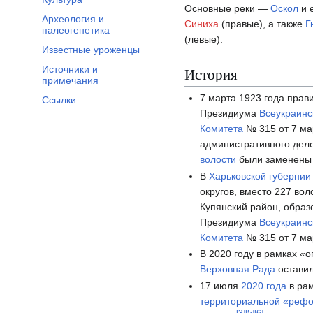
Основные реки —
Оскол
и 
Археология и
Синиха
(правые), а также
Г
палеогенетика
(левые).
Известные уроженцы
Источники и
История
примечания
7 марта 1923 года прав
Ссылки
Президиума
Всеукраинс
Комитета
№ 315 от 7 м
административного дел
волости
были заменен
В
Харьковской губернии
округов, вместо 227 во
Купянский район, обра
Президиума
Всеукраинс
Комитета
№ 315 от 7 м
В 2020 году в рамках «
Верховная Рада
оставил
17 июля
2020 года
в ра
территориальной «реф
[
3
]
[
5
]
[
6
]