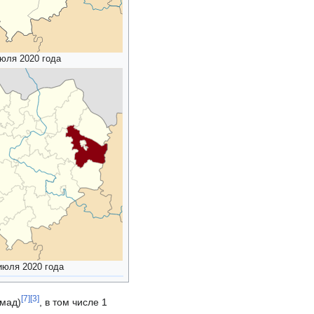
июля 2020 года
июля 2020 года
[
7
]
[
3
]
мад)
, в том числе 1