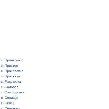
с. Прилютово
с. Пристен
с. Прокоповка
с. Просянка
с. Радьковка
с. Садовое
с. Самборовка
с. Селище
с. Сенек
с. Сеньково