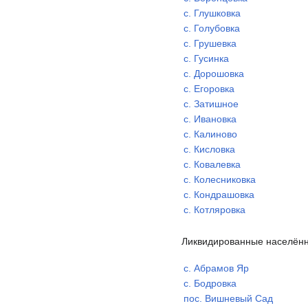
с. Глушковка
с. Голубовка
с. Грушевка
с. Гусинка
с. Дорошовка
с. Егоровка
с. Затишное
с. Ивановка
с. Калиново
с. Кисловка
с. Ковалевка
с. Колесниковка
с. Кондрашовка
с. Котляровка
Ликвидированные населённы
с. Абрамов Яр
с. Бодровка
пос. Вишневый Сад