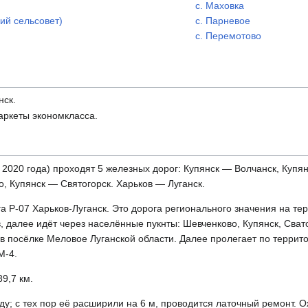
с. Маховка
кий сельсовет)
с. Парневое
с. Перемотово
нск.
аркеты экономкласса.
 2020 года) проходят 5 железных дорог: Купянск — Волчанск, Купя
о, Купянск — Святогорск. Харьков — Луганск.
а P-07 Харьков-Луганск. Это дорога регионального значения на те
, далее идёт через населённые пукнты: Шевченково, Купянск, Сват
в посёлке Меловое Луганской области. Далее пролегает по террито
M-4.
9,7 км.
оду; с тех пор её расширили на 6 м, проводится латочный ремонт. 