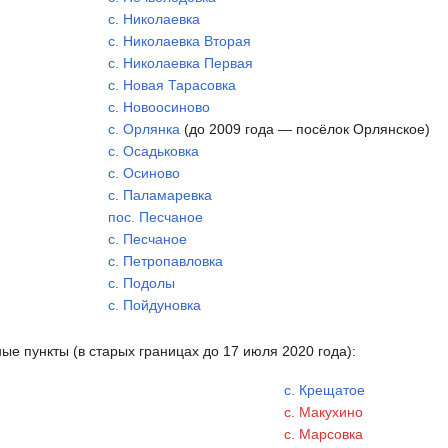
с. Николаевка
с. Николаевка Вторая
с. Николаевка Первая
с. Новая Тарасовка
с. Новоосиново
с. Орлянка
(до 2009 года — посёлок Орлянское)
с. Осадьковка
с. Осиново
с. Паламаревка
пос. Песчаное
с. Песчаное
с. Петропавловка
с. Подолы
с. Пойдуновка
е пункты (в старых границах до 17 июля 2020 года):
с. Крещатое
с. Макухино
с. Марсовка