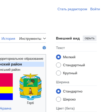
Стать редактором ​
Войти
Внешний вид
скрыть
История
Инструменты
Текст
Мелкий
ерриториальное образование
нский район
Стандартный
янський район
Крупный
Ширина
Стандартно
Широко
Герб
Цвет
(бета)
Украина