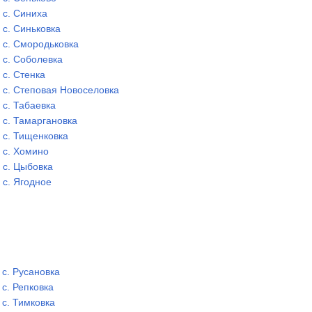
с. Синиха
с. Синьковка
с. Смородьковка
с. Соболевка
с. Стенка
с. Степовая Новоселовка
с. Табаевка
с. Тамаргановка
с. Тищенковка
с. Хомино
с. Цыбовка
с. Ягодное
с. Русановка
с. Репковка
с. Тимковка