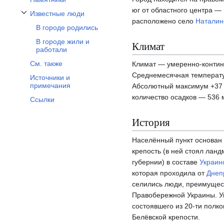
юг от областного центра —
Известные люди
Отобразить/Скрыть подраздел Известные люди
расположено село
Наталин
В городе родились
В городе жили и
Климат
работали
См. также
Климат — умеренно-контин
Среднемесячная температур
Источники и
примечания
Абсолютный максимум +37 
количество осадков — 536 
Ссылки
История
Населённый пункт основан 
крепость (в ней стоял ланд
губернии) в составе
Украин
которая проходила от
Днеп
селились люди, преимущест
Правобережной Украины. У
состоявшего из 20-ти полко
Белёвской крепости.