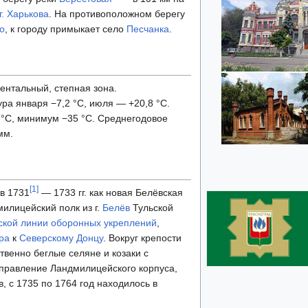
г. Харькова
. На противоположном берегу
о
, к городу примыкает село
Песчанка
.
ентальный, степная зона.
а января −7,2 °C, июля — +20,8 °C.
°C, минимум −35 °C. Среднегодовое
мм.
[
1
]
в 1731
— 1733 гг. как новая Белёвская
милицейский полк из г.
Белёв
Тульской
ской линии оборонных укреплений
,
ра
к
Северскому Донцу
. Вокруг крепости
венно беглые селяне и козаки с
правление Ландмилицейского корпуса,
в, с 1735 по 1764 год находилось в