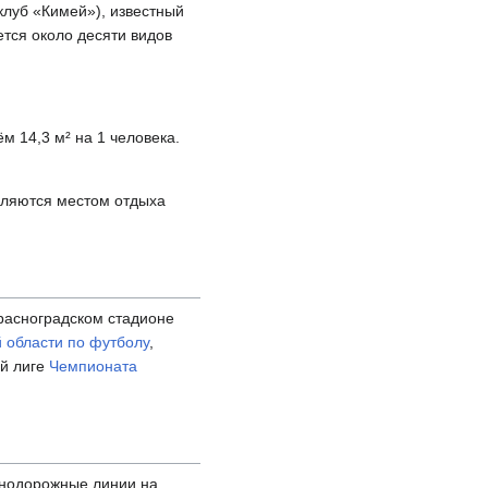
клуб «Кимей»), известный
ется около десяти видов
 14,3 м² на 1 человека.
вляются местом отдыха
расноградском стадионе
й области по футболу
,
ой лиге
Чемпионата
нодорожные линии на