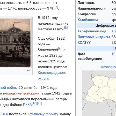
тывалось около 6,5 тысяч человек
Плотность
50
[
7
]
в — 17 %, великороссов — 9 %)
.
Национальности
ук
Конфессии
пр
В 1919 году
Катойконим
кр
началось издание
Цифровые 
[
8
]
местной газеты
.
Телефонный код
+3
Почтовые индексы
63
С декабря 1922
КОАТУУ
63
года —
П
[
9
]
Красноград
, с
Дата
19
марта 1923 до
освобождения
июня 1925 года
являлся центром
krasnogra
Красноградского
округа
.
ной войны
20 сентября 1941 года
ан немецкими войсками
, в мае 1942 года в
льницы) находился пересыльный лагерь
[
10
]
[
11
]
» для бойцов
РККА
.
а ВГК
поставила
Степному фронту
задачу