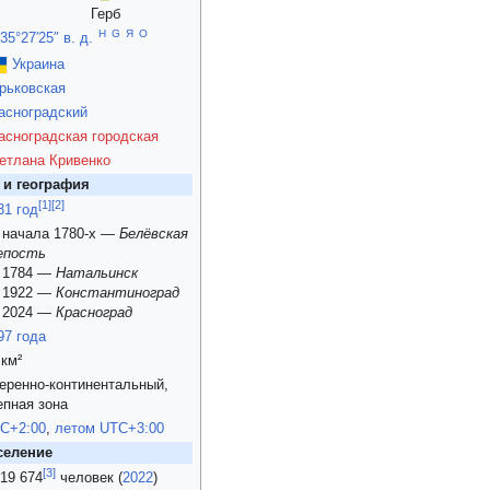
Герб
H
G
Я
O
 35°27′25″ в. д.
Украина
рьковская
асноградский
асноградская городская
етлана Кривенко
 и география
[
1
]
[
2
]
31 год
 начала 1780-х —
Белёвская
епость
 1784 —
Натальинск
 1922 —
Константиноград
 2024 —
Красноград
97 года
 км²
еренно-континентальный,
епная зона
C+2:00
,
летом
UTC+3:00
селение
[
3
]
19 674
человек (
2022
)