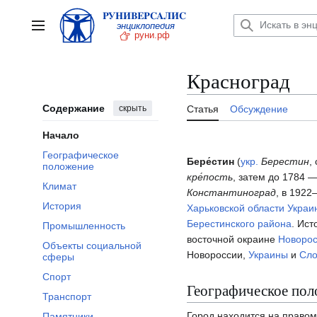
Перейти
к
Главное меню
содержанию
Красноград
Содержание
скрыть
Статья
Обсуждение
Начало
Географическое
Бере́стин
(
укр.
Берестин
,
положение
кре́пость
, затем до 1784 
Климат
Константиноград
, в 192
История
Харьковской области
Украи
Берестинского района
. Ист
Промышленность
восточной окраине
Новоро
Объекты социальной
Новороссии,
Украины
и
Сл
сферы
Спорт
Географическое пол
Транспорт
Город находится на правом
Памятники