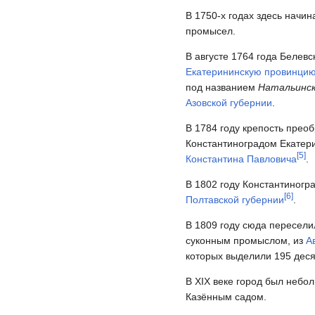
В 1750-х годах здесь начин
промысел.
В августе 1764 года Белевс
Екатерининскую провинци
под названием
Натальинс
Азовской губернии
.
В 1784 году крепость преоб
Константиноградом Екатерин
[
5
]
Константина Павловича
.
В 1802 году Константиногр
[
6
]
Полтавской губернии
.
В 1809 году сюда пересел
суконным промыслом, из
А
которых выделили 195 деся
В XIX веке город был неб
Казённым садом.