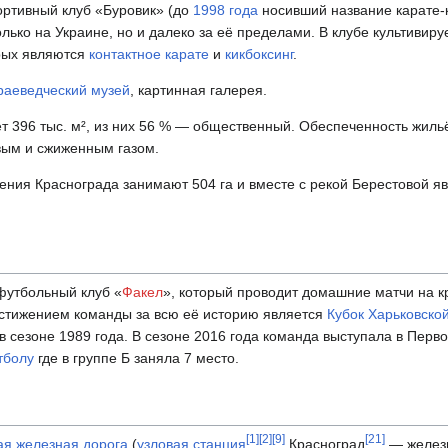
портивный клуб «Буровик» (до
1998 года
носивший название карате-
ько на Украине, но и далеко за её пределами. В клубе культивиру
орых являются
контактное карате
и
кикбоксинг
.
раеведческий музей
, картинная галерея.
396 тыс. м², из них 56 % — общественный. Обеспеченность жильём
вым и сжиженным газом.
ния Краснограда занимают 504 га и вместе с рекой Берестовой я
футбольный клуб «
Факел
», который проводит домашние матчи на к
тижением команды за всю её историю является
Кубок Харьковско
 в сезоне 1989 года. В сезоне 2016 года команда выступала в Перв
тболу
где в группе Б заняла 7 место.
[
1
]
[
2
]
[
9
]
[
21
]
я железная дорога
(
узловая станция
Красноград
— желез