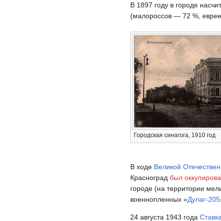
В 1897 году в городе насчи
(малороссов — 72 %, еврее
Городская синагога, 1910 год
В ходе
Великой Отечествен
Красноград
был оккупиров
городе (на территории ме
военнопленных «
Дулаг-205
24 августа 1943 года
Ставк