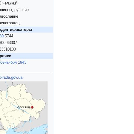
0 чел./км²
раинцы, русские
авославие
асноградец
идентификаторы
80
5744
300-63307
23310100
рочее
 сентября
1943
d-rada.gov.ua
Берестин