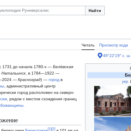
Найти
Читать
Просмотр кода
49°22′19″ с. ш.
 с 1731 до начала 1780-х —
Белёвская
—
Натальинск
, в 1784—1922 —
Бе
2—2024 —
Красноград
) —
город
в
укр.
ны
, административный центр
орически город расположен на северо-
ссии
, рядом с местом схождения границ
обожанщины
.
ожение
[
1
]
[
2
]
 берегу реки
Берестовая
в 101 км на