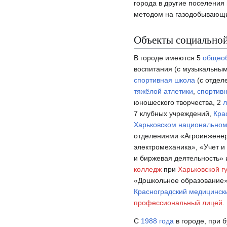
города в другие поселения
методом на газодобывающ
Объекты социально
В городе имеются 5
общеоб
воспитания (с музыкальны
спортивная школа
(с отде
тяжёлой атлетики
,
спортив
юношеского творчества, 2
л
7 клубных учреждений,
Кра
Харьковском национальном 
отделениями «Агроинженери
электромеханика», «Учет и
и биржевая деятельность»
колледж
при
Харьковской г
«Дошкольное образование»
Красноградский медицинск
профессиональный лицей
.
С
1988 года
в городе, при 