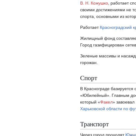
В. Н. Кожушко
, работает с
своими достижениями не тол
спорта, основными из кот
Работает
Красноградский к
Жилищный фонд составляет 
Город газифицирован сете
Зеленые массивы и насажде
горожан.
Спорт
В Краснограде базируется 
«Юбилейный». Главным дос
который «
Факел
» завоевал
Харьковской области по фу
Транспорт
Через город проходят
Южна