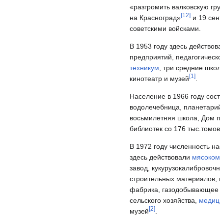
«разгромить валковскую гр
[
12
]
на Красноград»
и 19 сен
советскими войсками.
В 1953 году здесь действо
предприятий, педагогичес
техникум
, три средние шко
[
1
]
кинотеатр и музей
.
Население в 1966 году сост
водолечебница, планетарий,
восьмилетняя школа, Дом п
библиотек со 176 тыс.томов
В 1972 году численность на
здесь действовали
мясоком
завод, кукурузокалибровоч
строительных материалов,
фабрика, газодобывающее 
сельского хозяйства,
медиц
[
2
]
музей
.