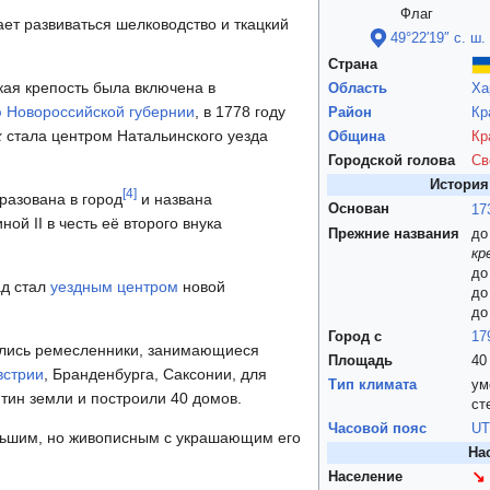
Флаг
ает развиваться шелководство и ткацкий
49°22′19″ с. ш.
Страна
кая крепость была включена в
Область
Ха
ю
Новороссийской губернии
, в 1778 году
Район
Кр
к
стала центром Натальинского уезда
Община
Кр
Городской голова
Св
История
[
4
]
разована в город
и названа
Основан
17
ой II в честь её второго внука
Прежние названия
до
кр
до
ад стал
уездным центром
новой
до
до
Город с
17
ились ремесленники, занимающиеся
Площадь
40
встрии
, Бранденбурга, Саксонии, для
Тип климата
ум
тин земли и построили 40 домов.
ст
Часовой пояс
UT
ольшим, но живописным с украшающим его
На
↘
Население