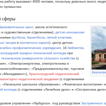
 на работу выезжают 4000 человек, поскольку довольно много люд
их промыслах.
й сферы
разовательных школ
, школа эстетического
м и художественным отделениями),
детско-юношеская
лениями
футбола
,
баскетбола
,
лёгкой атлетики
,
ных танцев
и
контактного карате
), центр детско-
ечебно-профилактических учреждения
, 16
библиотек
,
сноградский аграрно-технический колледж
при
техническом университете сельского хозяйства
(с
я», «Электроэнергетика, электротехника и
 налогообложение», «Предпринимательство, торговля
Красногра
 и «Менеджмент»),
Красноградский педагогический
уманитарно-педагогической академии
(с отделениями
, «Начальное школьное образование», «Физическое воспитание» и
ий колледж
(с отделениями «Лечебное дело» и «Сестринское дело
буровом управлении «Укрбургаз», под руководством
Заслуженного т