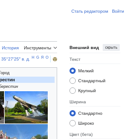
Стать редактором ​
Войти
Внешний вид
скрыть
История
Инструменты
H
G
Я
O
 35°27′25″ в. д.
Текст
Мелкий
Город
рестин
Стандартный
Берестин
Крупный
Ширина
Стандартно
Широко
Цвет
(бета)