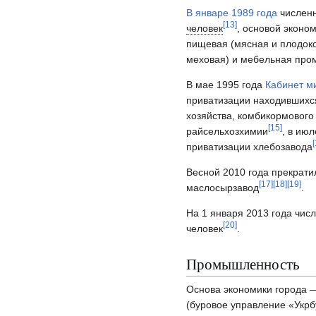
В январе 1989 года
численн
[
13
]
человек
, основой эконо
пищевая (мясная и плодоко
меховая) и мебельная пр
В мае 1995 года
Кабинет м
приватизации находившихс
хозяйства, комбикормового
[
15
]
райсельхозхимии
, в ию
[
приватизации хлебозавода
Весной 2010 года прекрат
[
17
]
[
18
]
[
19
]
маслосырзавод
.
На 1 января 2013 года чис
[
20
]
человек
.
Промышленность
Основа экономики города
(буровое управление «Укр