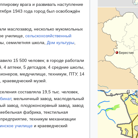
уппировку врага и развивать наступление
тября 1943 года город был освобождён
вали маслозавод, несколько мукомольных
кое училище,
сельскохозяйственный
лы, семилетняя школа,
Дом культуры
,
Берестин
авило 15 500 человек; в городе работали
 4 аптеки, 5 детсадов, 4 средние школы,
ионеров, медучилище, техникум, ПТУ, 14
, краеведческий музей.
селения составляла 19,5 тыс. человек,
бинат
, мельничный завод, маслодельный
ный завод, плодоконсервный завод, завод
 мебельная фабрика, текстильная
предприятие, техникум механизации
инское училище
и краеведческий