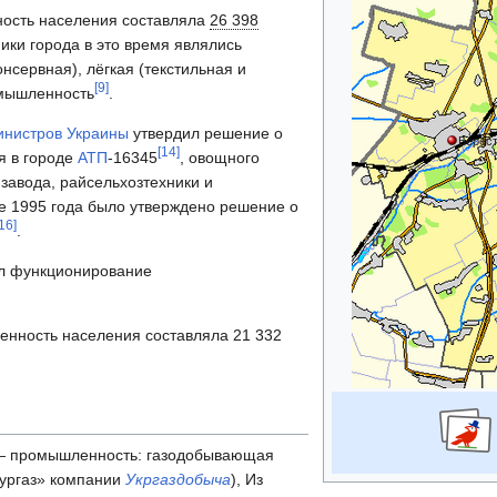
ость населения составляла
26 398
мики города в это время являлись
нсервная), лёгкая (текстильная и
[
9
]
омышленность
.
инистров Украины
утвердил решение о
Берес
[
14
]
я в городе
АТП
-16345
, овощного
 завода, райсельхозтехники и
ле 1995 года было утверждено решение о
16
]
.
ил функционирование
ленность населения составляла 21 332
 — промышленность: газодобывающая
бургаз» компании
Укргаздобыча
), Из