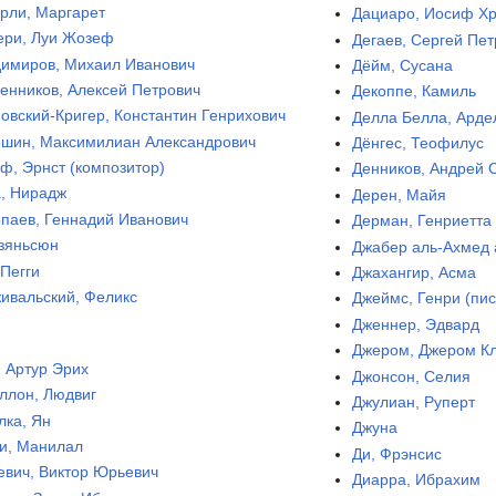
рли, Маргарет
Дациаро, Иосиф Х
ери, Луи Жозеф
Дегаев, Сергей Пе
имиров, Михаил Иванович
Дёйм, Сусана
енников, Алексей Петрович
Декоппе, Камиль
овский-Кригер, Константин Генрихович
Делла Белла, Арде
шин, Максимилиан Александрович
Дёнгес, Теофилус
ф, Эрнст (композитор)
Денников, Андрей 
, Нирадж
Дерен, Майя
паев, Геннадий Иванович
Дерман, Генриетта
зяньсюн
Джабер аль-Ахмед 
 Пегги
Джахангир, Асма
ивальский, Феликс
Джеймс, Генри (пис
Дженнер, Эдвард
Джером, Джером К
, Артур Эрих
Джонсон, Селия
ллон, Людвиг
Джулиан, Руперт
лка, Ян
Джуна
и, Манилал
Ди, Фрэнсис
евич, Виктор Юрьевич
Диарра, Ибрахим