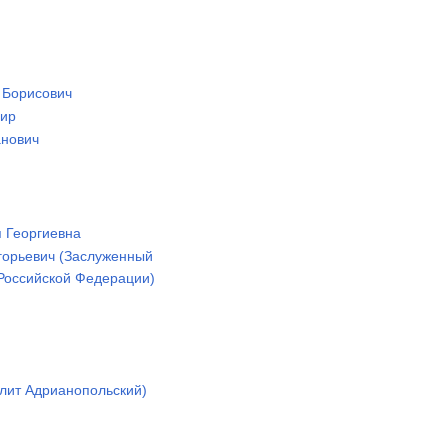
 Борисович
мир
анович
я Георгиевна
игорьевич (Заслуженный
 Российской Федерации)
лит Адрианопольский)