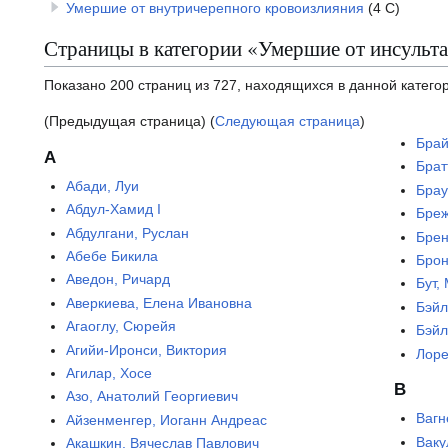
Умершие от внутричерепного кровоизлияния
(4 С)
Страницы в категории «Умершие от инсульт
Показано 200 страниц из 727, находящихся в данной катего
(Предыдущая страница) (
Следующая страница
)
Брай
А
Брат
Абади, Луи
Брау
Абдул-Хамид I
Бреж
Абдулгани, Руслан
Брен
Абебе Бикила
Брон
Аведон, Ричард
Бут,
Аверкиева, Елена Ивановна
Бэйл
Агаоглу, Сюрейя
Бэй
Агийи-Иронси, Виктория
Лоре
Агилар, Хосе
В
Азо, Анатолий Георгиевич
Вагн
Айзенменгер, Иоганн Андреас
Ваку
Акашкин, Вячеслав Павлович