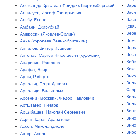
Вард
Александр Кристиан Фридрих Вюртембергский
Васи
Аллилуев, Иосиф Григорьевич
Васи
Альбу, Елена
(свя
Амбани, Дхирубхай
Вебе
Амвросий (Яковлев-Орлин)
Вем
Анна (королева Великобритании)
Верм
Анпилов, Виктор Иванович
Весн
Антонов, Сергей Николаевич (художник)
Вибю
Апарисио, Рафаэла
Вике
Арафат, Ясир
Викт
Арльт, Роберто
Виль
Арнольд, Георг Даниэль
Саар
Арнольди, Вильгельм
Виль
Арсений (Москвин, Фёдор Павлович)
Виль
Артшвагер, Ричард
Винк
Арцыбашев, Николай Сергеевич
Вино
Асрян, Карен Араратович
Вино
Ассон, Микеланджело
Вирк
Астер, Адель