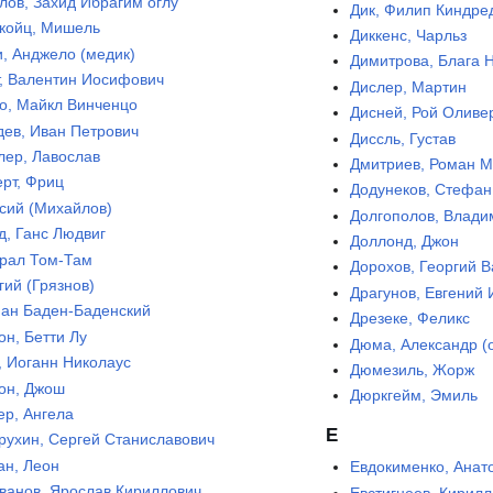
лов, Захид Ибрагим оглу
Дик, Филип Киндре
койц, Мишель
Диккенс, Чарльз
и, Анджело (медик)
Димитрова, Блага 
, Валентин Иосифович
Дислер, Мартин
о, Майкл Винченцо
Дисней, Рой Оливе
дев, Иван Петрович
Диссль, Густав
лер, Лавослав
Дмитриев, Роман 
ерт, Фриц
Додунеков, Стефан
сий (Михайлов)
Долгополов, Влад
д, Ганс Людвиг
Доллонд, Джон
рал Том-Там
Дорохов, Георгий 
гий (Грязнов)
Драгунов, Евгений
ан Баден-Баденский
Дрезеке, Феликс
он, Бетти Лу
Дюма, Александр (
, Иоганн Николаус
Дюмезиль, Жорж
он, Джош
Дюркгейм, Эмиль
ер, Ангела
Е
рухин, Сергей Станиславович
ан, Леон
Евдокименко, Анат
ванов, Ярослав Кириллович
Евстигнеев, Кирил