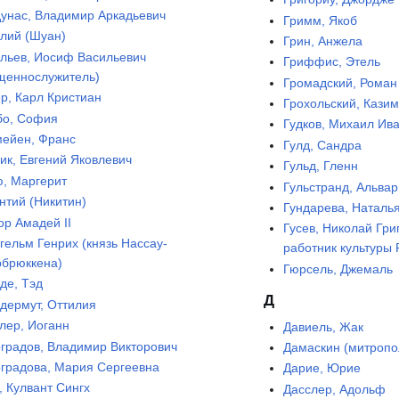
унас, Владимир Аркадьевич
Гримм, Якоб
лий (Шуан)
Грин, Анжела
льев, Иосиф Васильевич
Гриффис, Этель
щеннослужитель)
Громадский, Роман
р, Карл Кристиан
Грохольский, Кази
бо, София
Гудков, Михаил Ив
ейен, Франс
Гулд, Сандра
ик, Евгений Яковлевич
Гульд, Гленн
, Маргерит
Гульстранд, Альвар
нтий (Никитин)
Гундарева, Наталь
ор Амадей II
Гусев, Николай Гр
гельм Генрих (князь Нассау-
работник культуры
брюккена)
Гюрсель, Джемаль
де, Тэд
Д
дермут, Оттилия
лер, Иоганн
Давиель, Жак
градов, Владимир Викторович
Дамаскин (митропо
градова, Мария Сергеевна
Дарие, Юрие
, Кулвант Сингх
Дасслер, Адольф