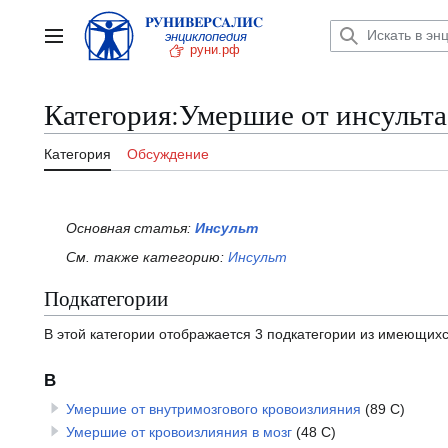
Перейти
к
Главное меню
содержанию
Категория
:
Умершие от инсульта
Категория
Обсуждение
Основная статья:
Инсульт
См. также категорию:
Инсульт
Подкатегории
В этой категории отображается 3 подкатегории из имеющихс
В
Умершие от внутримозгового кровоизлияния
(89 С)
Умершие от кровоизлияния в мозг
(48 С)