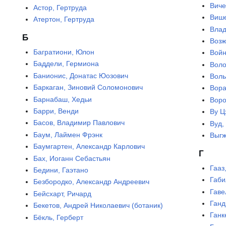
Виче
Астор, Гертруда
Виш
Атертон, Гертруда
Влад
Б
Возж
Багратиони, Юлон
Войн
Баддели, Гермиона
Воло
Банионис, Донатас Юозович
Воль
Баркаган, Зиновий Соломонович
Вора
Барнабаш, Хедьи
Воро
Барри, Венди
Ву Ц
Басов, Владимир Павлович
Вуд,
Баум, Лаймен Фрэнк
Выгж
Баумгартен, Александр Карлович
Г
Бах, Иоганн Себастьян
Гааз
Бедини, Гаэтано
Габи
Безбородко, Александр Андреевич
Гаве
Бейсхарт, Ричард
Ганд
Бекетов, Андрей Николаевич (ботаник)
Ганк
Бёкль, Герберт