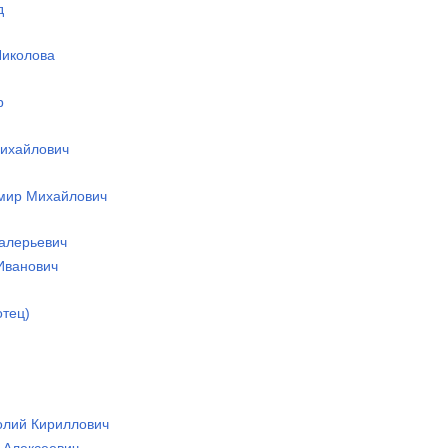
д
Николова
р
Михайлович
имир Михайлович
Валерьевич
 Иванович
отец)
олий Кириллович
л Алексеевич