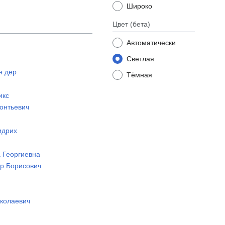
Широко
Цвет
(бета)
Автоматически
Светлая
н дер
Тёмная
икс
еонтьевич
идрих
а Георгиевна
др Борисович
иколаевич