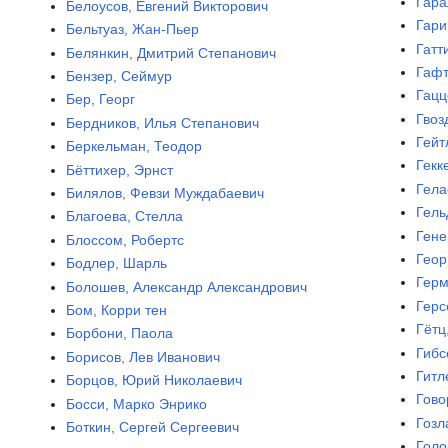
Гара
Белоусов, Евгений Викторович
Гари
Бельтуаз, Жан-Пьер
Гатт
Белянкин, Дмитрий Степанович
Гафт
Бензер, Сеймур
Гацц
Бер, Георг
Гвоз
Бердников, Илья Степанович
Гейт
Беркельман, Теодор
Гекк
Бёттихер, Эрнст
Гела
Билялов, Февзи Муждабаевич
Гель
Благоева, Стелла
Гене
Блоссом, Робертс
Геор
Бодлер, Шарль
Герм
Болошев, Александр Александрович
Герс
Бом, Корри тен
Гётц
Борбони, Паола
Гибс
Борисов, Лев Иванович
Гитл
Борцов, Юрий Николаевич
Гово
Босси, Марко Энрико
Гозл
Боткин, Сергей Сергеевич
Голо