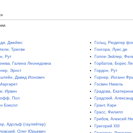
а»
рии.
ди, Джеймс
Гольц, Рюдигер фо
тели, Трюгве
Гонгора, Луис де
н, Рут
Гоппе-Зейлер, Фел
нева, Галина Леонидовна
Горбатов, Борис Л
нер, Эрнст
Гордон, Рут
штейн, Давид Ионович
Горнер, Иоганн Фр
 Маргарет
Госвин Никель
и, Ирвин
Градова, Екатерин
лофф, Пол
Градский, Алексан
н Бэколл
Грант, Кэри
Грасс, Филипп
Грибов, Алексей Н
ер, Адольф (гауляйтер)
Григорий XIII
ловский, Олег Юрьевич
Григориу, Джордже