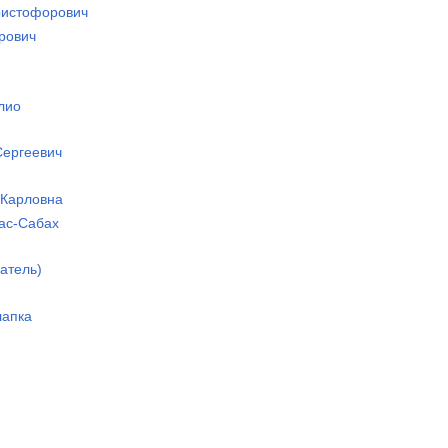
ристофорович
трович
лио
Сергеевич
 Карловна
ас-Сабах
атель)
лапка