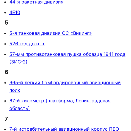
44-я ракетная дивизия
4E10
5
5-я танковая дивизия СС «Викинг»
526 год до н. э.
57-мм противотанковая пушка образца 1941 года
(ЗИС-2)
6
665-й лёгкий бомбардировочный авиационный
полк
67-й километр (платформа, Ленинградская
область)
7
7-й истребительный авиационный корпус ПВО