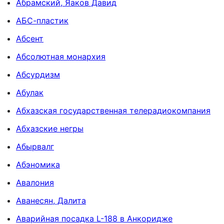
Абрамский, Яаков Давид
АБС-пластик
Абсент
Абсолютная монархия
Абсурдизм
Абулак
Абхазская государственная телерадиокомпания
Абхазские негры
Абырвалг
Абэномика
Авалония
Аванесян, Далита
Аварийная посадка L-188 в Анкоридже