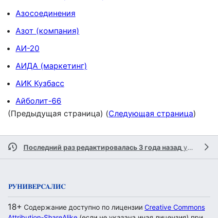
Азосоединения
Азот (компания)
АИ-20
АИДА (маркетинг)
АИК Кузбасс
Айболит-66
(Предыдущая страница) (
Следующая страница
)
Последний раз редактировалась 3 года назад
участником
18+
Содержание доступно по лицензии
Creative Commons
Attribution-ShareAlike
(если не указана иная лицензия) при