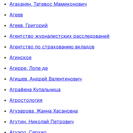
Агаханян, Татевос Мамиконович
Агеев
Агеев, Григорий
Агентство журналистских расследований
Агентство по страхованию вкладов
Агинское
Агирре, Лопе де
Агишев, Андрей Валентинович
Аграфена Купальница
Агростология
Агузарова, Жанна Хасановна
Агутин, Николай Петрович
Агуэро, Серхио