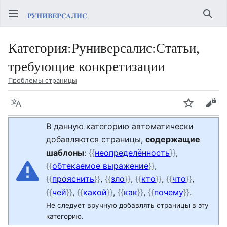
Най
Категория
:
Руниверсалис:Статьи,
требующие конкретизации
Проблемы страницы
Язык
Следить
Про
В данную категорию автоматически
добавляются страницы,
содержащие
шаблоны
:
{{
неопределённость
}}
,
{{
обтекаемое выражение
}}
,
{{
прояснить
}}
,
{{
зло
}}
,
{{
кто
}}
,
{{
что
}}
,
{{
чей
}}
,
{{
какой
}}
,
{{
как
}}
,
{{
почему
}}
.
Не следует вручную добавлять страницы в эту
категорию.