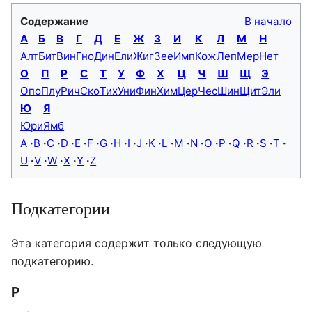
Содержание
В начало
А
Б
В
Г
Д
Е
Ж
З
И
К
Л
М
Н
Алт
Бит
Вин
Гно
Дин
Ели
Жиг
Зее
Имп
Кож
Леп
Мер
Нет
О
П
Р
С
Т
У
Ф
Х
Ц
Ч
Ш
Щ
Э
Опо
Плу
Рич
Ско
Тих
Уни
Фин
Хим
Цер
Чес
Шин
Щит
Эли
Ю
Я
Юри
Ямб
A
B
C
D
E
F
G
H
I
J
K
L
M
N
O
P
Q
R
S
T
U
V
W
X
Y
Z
Подкатегории
Эта категория содержит только следующую
подкатегорию.
Р