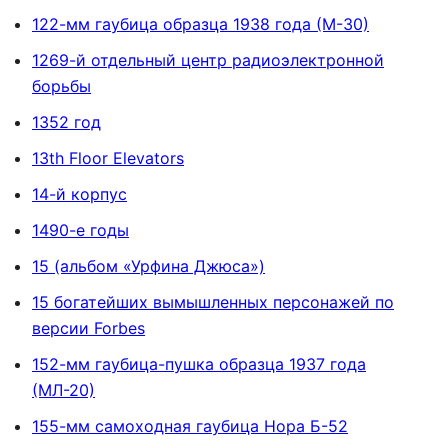
122-мм гаубица образца 1938 года (М-30)
1269-й отдельный центр радиоэлектронной
борьбы
1352 год
13th Floor Elevators
14-й корпус
1490-е годы
15 (альбом «Урфина Джюса»)
15 богатейших вымышленных персонажей по
версии Forbes
152-мм гаубица-пушка образца 1937 года
(МЛ-20)
155-мм самоходная гаубица Нора Б-52