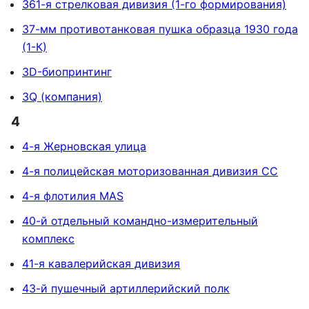
361-я стрелковая дивизия (1-го формирования)
37-мм противотанковая пушка образца 1930 года
(1-К)
3D-биопринтинг
3Q (компания)
4
4-я Жерновская улица
4-я полицейская моторизованная дивизия СС
4-я флотилия MAS
40-й отдельный командно-измерительный
комплекс
41-я кавалерийская дивизия
43-й пушечный артиллерийский полк