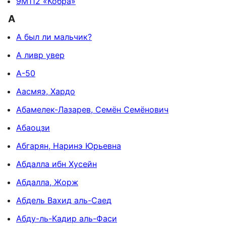
9М112 «Кобра»
А
А был ли мальчик?
А ливр увер
А-50
Аасмяэ, Хардо
Абамелек-Лазарев, Семён Семёнович
Абаоцзи
Абгарян, Наринэ Юрьевна
Абдалла ибн Хусейн
Абдалла, Жорж
Абдель Вахид аль-Саед
Абду-ль-Кадир аль-Фаси