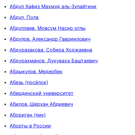
Абдул Хафиз Махмуд аль-Зулайтини
Абдул, Пола
Абдуллаев, Мовсум Насир оглы
Абдулов, Александр Гавриилович
Абдуразакова, Собира Ходжаевна
Абдурахманов, Дукуваха Баштаевич
Абдыкулов, Медербек
Абезь (посёлок)
Абердинский университет
Абилов, Шерхан Абдиевич
Абориген (пик)
Аборты в России