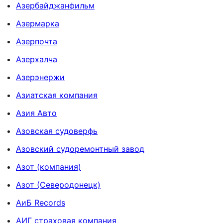
Азербайджанфильм
Азермарка
Азерпочта
Азерхалча
Азерэнержи
Азиатская компания
Азия Авто
Азовская судоверфь
Азовский судоремонтный завод
Азот (компания)
Азот (Северодонецк)
АиБ Records
АИГ страховая компания