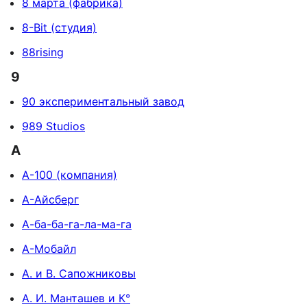
8 марта (фабрика)
8-Bit (студия)
88rising
9
90 экспериментальный завод
989 Studios
А
А-100 (компания)
А-Айсберг
А-ба-ба-га-ла-ма-га
А-Мобайл
А. и В. Сапожниковы
А. И. Манташев и К°