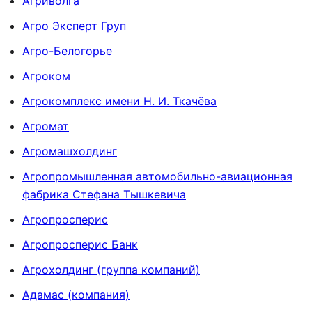
Агриволга
Агро Эксперт Груп
Агро-Белогорье
Агроком
Агрокомплекс имени Н. И. Ткачёва
Агромат
Агромашхолдинг
Агропромышленная автомобильно-авиационная
фабрика Стефана Тышкевича
Агропросперис
Агропросперис Банк
Агрохолдинг (группа компаний)
Адамас (компания)