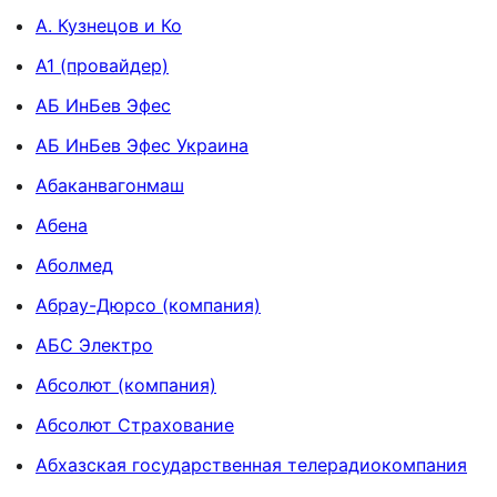
А. Кузнецов и Ко
А1 (провайдер)
АБ ИнБев Эфес
АБ ИнБев Эфес Украина
Абаканвагонмаш
Абена
Аболмед
Абрау-Дюрсо (компания)
АБС Электро
Абсолют (компания)
Абсолют Страхование
Абхазская государственная телерадиокомпания