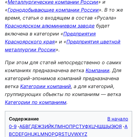
«
Металлургические компании России
» и
«
Горнодобывающие компании России
». В то же
время, статья о входящем в состав «Русала»
Красноярском алюминиевом заводе
будет
включена в категории «
Предприятия
Красноярского края
» и «
Предприятия цветной
металлургии России
».
При этом для статей непосредственно о самих
компаниях предназначена ветка
Компании
. Для
категорий-эпонимов компаний предназначена
ветка
Категории компаний
, а для категорий,
группирующих объекты по компаниям — ветка
Категории по компаниям
.
Содержание
В начало
0-9
А
Б
В
Г
Д
Е
Ж
З
И
Й
К
Л
М
Н
О
П
Р
С
Т
У
Ф
Х
Ц
Ч
Ш
Щ
Ы
Э
Ю
Я
A
B
C
D
E
F
G
H
I
J
K
L
M
N
O
P
Q
R
S
T
U
V
W
X
Y
Z