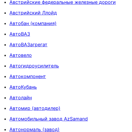
Австрийские федеральные железные дороги
Австрийский Ллойд
Автобан (компания)
АвтоВАЗ
АвтоВАЗагрегат
Автовело
Автогидроусилитель
Автокомпонент
АвтоКубань
Автолайн
Автомир (автодилер)
Автомобильный завод AzSamand
Автонормаль (завод)