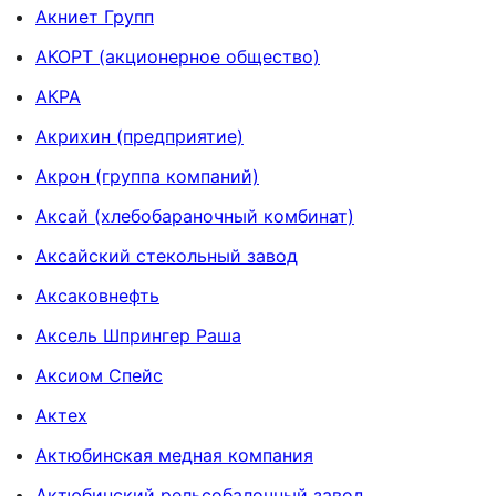
Акниет Групп
АКОРТ (акционерное общество)
АКРА
Акрихин (предприятие)
Акрон (группа компаний)
Аксай (хлебобараночный комбинат)
Аксайский стекольный завод
Аксаковнефть
Аксель Шпрингер Раша
Аксиом Спейс
Актех
Актюбинская медная компания
Актюбинский рельсобалочный завод