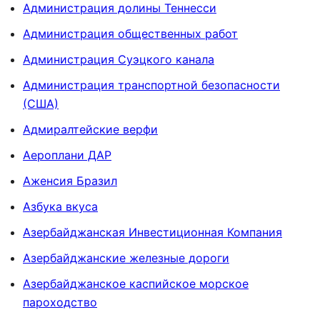
Администрация долины Теннесси
Администрация общественных работ
Администрация Суэцкого канала
Администрация транспортной безопасности
(США)
Адмиралтейские верфи
Аероплани ДАР
Аженсия Бразил
Азбука вкуса
Азербайджанская Инвестиционная Компания
Азербайджанские железные дороги
Азербайджанское каспийское морское
пароходство