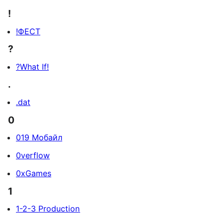
!
!ФЕСТ
?
?What If!
.
.dat
0
019 Мобайл
0verflow
0xGames
1
1-2-3 Production