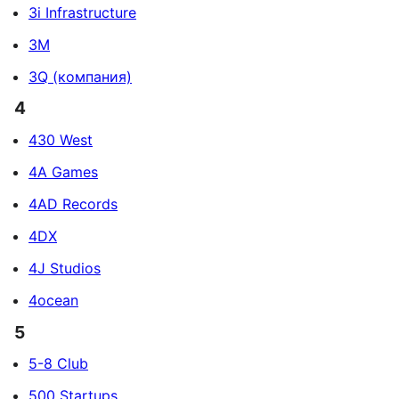
3i Infrastructure
3M
3Q (компания)
4
430 West
4A Games
4AD Records
4DX
4J Studios
4ocean
5
5-8 Club
500 Startups