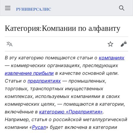
Най
Категория
:
Компании по алфавиту
Язык
Следить
Про
В эту категорию помещаются статьи о
компаниях
— коммерческих организациях, преследующих
извлечение прибыли
в качестве основной цели.
Статьи о
предприятиях
— промышленных,
торговых, транспортных имущественных
комплексах, используемых компаниями в своих
коммерческих целях, — помещаются в категории,
включённые в
категорию «Предприятия»
.
Например, статья о российской металлургической
компании «
Русал
» будет включена в категории