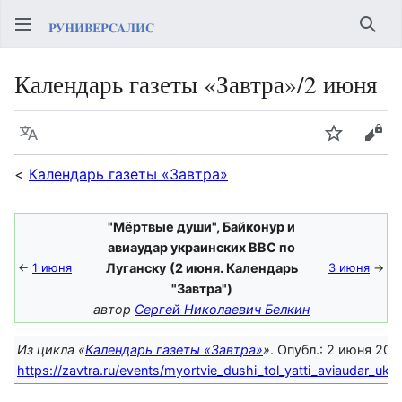
Най
Календарь газеты «Завтра»/2 июня
Язык
Следить
Про
<
Календарь газеты «Завтра»
"Мёртвые души", Байконур и
авиаудар украинских ВВС по
←
1 июня
Луганску
(2 июня. Календарь
3 июня
→
"Завтра")
автор
Сергей Николаевич Белкин
Из цикла «
Календарь газеты «Завтра»
»
. Опубл.: 2 июня 202
https://zavtra.ru/events/myortvie_dushi_tol_yatti_aviaudar_uk