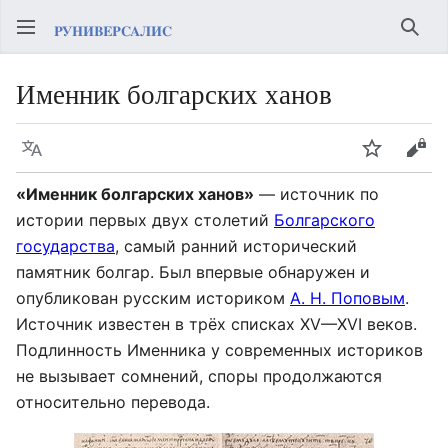
Най
Именник болгарских ханов
Язык
Следить
Про
«Именник болгарских ханов»
— источник по
истории первых двух столетий
Болгарского
государства
, самый ранний исторический
памятник болгар. Был впервые обнаружен и
опубликован русским историком
А. Н. Поповым
.
Источник известен в трёх списках XV—XVI веков.
Подлинность Именника у современных историков
не вызывает сомнений, споры продолжаются
относительно перевода.