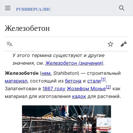
Най
Железобетон
Язык
Следить
Про
У этого термина существуют и другие
значения, см.
Железобетон (значения)
.
Железобето́н
(
нем.
Stahlbeton
) — строительный
[
1
]
материал
, состоящий из
бетона
и
стали
.
[
2
]
Запатентован в
1867 году
Жозефом Монье
как
материал для изготовления
кадок
для растений.