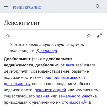
Най
Девелопмент
Язык
Следить
Про
У этого термина существуют и другие
значения, см.
Девелопер
.
Деве́лопмент
(также
деве́лопмент
недви́жимости
,
деве́лопинг
; от
англ.
real estate
development
«совершенствование, развитие
недвижимости») —
предпринимательская
деятельность
, связанная с созданием объекта
недвижимости,
реконструкцией
или изменением
существующего
здания
или
земельного участка
,
[
1
]
приводящая к увеличению их
стоимости
.
В