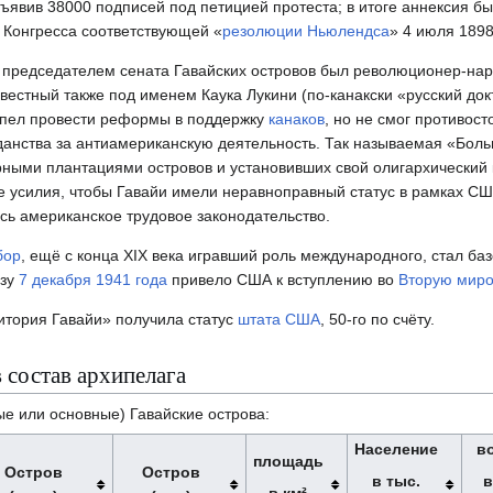
едъявив 38000 подписей под петицией протеста; в итоге аннексия 
 Конгресса соответствующей «
резолюции Ньюлендса
» 4 июля 1898
м председателем сената Гавайских островов был революционер-на
звестный также под именем Каука Лукини (по-канакски «русский док
спел провести реформы в поддержку
канаков
, но не смог противос
данства за антиамериканскую деятельность. Так называемая «Бол
ными плантациями островов и установивших свой олигархический 
 усилия, чтобы Гавайи имели неравноправный статус в рамках СШ
сь американское трудовое законодательство.
бор
, ещё с конца XIX века игравший роль международного, стал ба
азу
7 декабря
1941 года
привело США к вступлению во
Вторую миро
тория Гавайи» получила статус
штата США
, 50-го по счёту.
 состав архипелага
е или основные) Гавайские острова:
Население
в
площадь
Остров
Остров
в тыс.
в