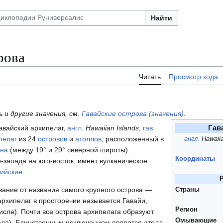
Найти
рова
Читать
Просмотр кода
 и другие значения, см.
Гавайские острова (значения)
.
Гав
авайский архипелаг,
англ.
Hawaiian Islands
,
гав.
пелаг
из 24
островов
и
атоллов
, расположенный в
англ.
Hawaiia
ана
(между 19° и 29° северной широты).
Координаты
-запада на юго-восток, имеет вулканическое
ийские
.
вание от названия самого крупного острова —
Страны
архипелаг в просторечии называется Гавайи,
Регион
исле). Почти все острова архипелага образуют
Омывающие
ода). Единственным исключением является атолл