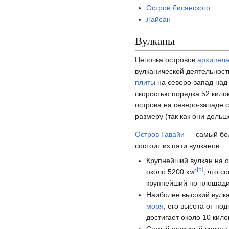
Остров Лисянского
Лайсан
Вулканы
Цепочка островов
архипела
вулканической деятельнос
плиты
на северо-запад над
скоростью порядка 52 килом
острова на северо-западе 
размеру (так как они доль
Остров Гавайи
— самый бол
состоит из пяти вулканов.
Крупнейший вулкан на 
[
5
]
около
5200 км²
, что с
крупнейший по площади
Наиболее высокий вул
моря
, его высота от по
достигает около 10 кил