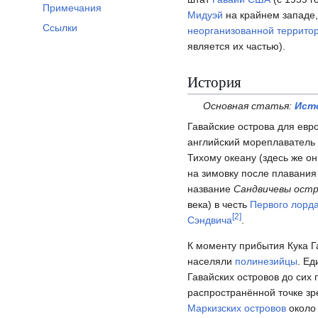
Примечания
Мидуэй
на крайнем западе,
Ссылки
неорганизованной террито
является их частью).
История
Основная статья:
Ист
Гавайские острова для евр
английский мореплаватель
Тихому океану (здесь же о
на зимовку после плавания
название
Сандвичевы ост
века) в честь
Первого лорд
[
2
]
Сэндвича
.
К моменту прибытия Кука Г
населяли
полинезийцы
. Ед
Гавайских островов до сих
распространённой точке з
Маркизских островов
окол