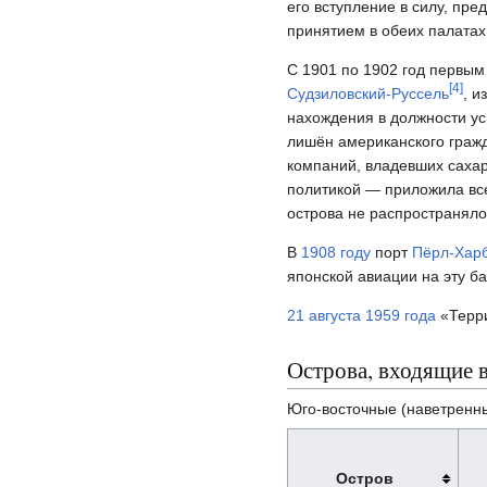
его вступление в силу, пр
принятием в обеих палатах
С 1901 по 1902 год первы
[
4
]
Судзиловский-Руссель
, и
нахождения в должности у
лишён американского граж
компаний, владевших сахар
политикой — приложила все
острова не распространяло
В
1908 году
порт
Пёрл-Хар
японской авиации на эту б
21 августа
1959 года
«Терри
Острова, входящие в
Юго-восточные (наветренны
Остров