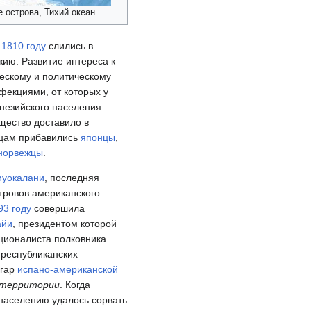
е острова, Тихий океан
в
1810 году
слились в
жию. Развитие интереса к
ческому и политическому
фекциями, от которых у
инезийского населения
щество доставило в
йцам прибавились
японцы
,
норвежцы
.
иуокалани
, последняя
стровов американского
93 году
совершила
айи
, президентом которой
ационалиста полковника
 республиканских
згар
испано-американской
 территории
. Когда
 населению удалось сорвать