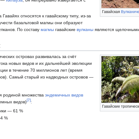
н —
Килауэа
, он непрерывно извергается с
Гавайская
Вулканич
 Гавайях относятся к гавайскому типу, из-за
учести базальтовой магмы они образуют
лканов. По составу
магмы
гавайские
вулканы
являются щелочным
я
ческих островах развивалась за счёт
тока новых видов и их дальнейшей эволюции
яции в течение 70 миллионов лет (время
ов). Самый старый из надводных островов —
ся родиной множества
эндемичных видов
[
7
]
емных видов)
:
Гавайские тропичес
ники — 61 %
44 %