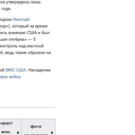
была утверждена лишь
 года.
родник
Николай
тор»), который за время
тоять влиянию США и был
ьшая пятёрка» — 5
контроль над местной
А, ведь таким образом на
зой
ВМС США
. Нападение
вую войну
.
озраст
фото
 млн.