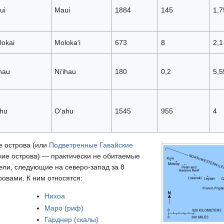
ui
Maui
1884
145
1,7
lokai
Molokaʻi
673
8
2,1
hau
Niʻihau
180
0,2
5,5
hu
Oʻahu
1545
955
4
е острова (или
Подветренные Гавайские
кие острова) — практически не обитаемые
мели, следующие на северо-запад за 8
овами. К ним относятся:
Нихоа
Маро (риф)
Гарднер (скалы)