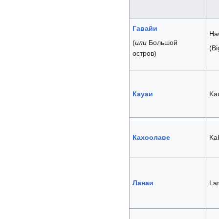
Гавайи
Ha
(
или
Большой
(Bi
остров)
Кауаи
Ka
Кахоолаве
Ka
Ланаи
La