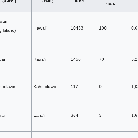
в км²
(англ.)
(гав.)
чел.
waii
Hawaiʻi
10433
190
0,6
g Island)
uai
Kauaʻi
1456
70
5,2
hoolawe
Kahoʻolawe
117
0
1,0
nai
Lānaʻi
364
3
1,6