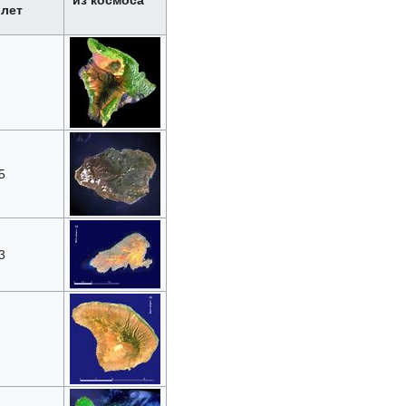
из космоса
лет
5
3