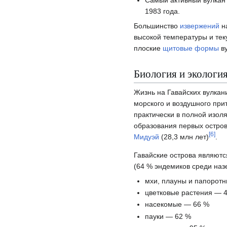
Самый активный вулка
1983 года.
Большинство
извержений
на
высокой температуры и тек
плоские
щитовые формы
ву
Биология и экологи
Жизнь на Гавайских вулкани
морского и воздушного при
практически в полной изол
образования первых остров
[
6
]
Мидуэй
(28,3 млн лет)
.
Гавайские острова являют
(64 % эндемиков среди наз
мхи, плауны и папорот
цветковые растения — 
насекомые — 66 %
пауки — 62 %