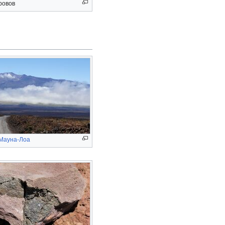
ровов
Мауна-Лоа