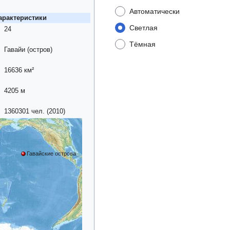
Автоматически
арактеристики
Светлая
24
Тёмная
Гавайи (остров)
16636 км²
4205 м
1360301 чел. (2010)
Гавайские острова