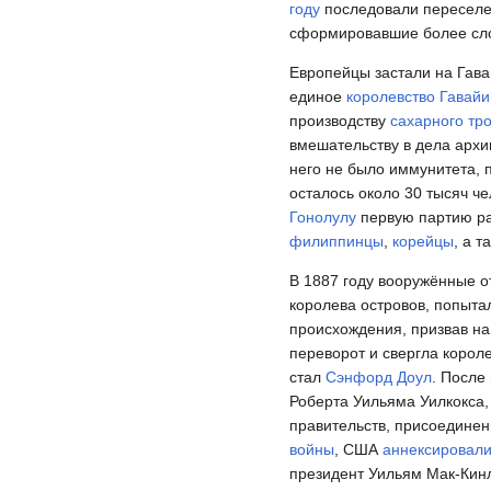
году
последовали пересел
сформировавшие более сло
Европейцы застали на Гава
единое
королевство Гавайи
производству
сахарного тр
вмешательству в дела архи
него не было иммунитета, 
осталось около 30 тысяч че
Гонолулу
первую партию р
филиппинцы
,
корейцы
, а 
В 1887 году вооружённые о
королева островов, попыта
происхождения, призвав на
переворот и свергла корол
стал
Сэнфорд Доул
. После
Роберта Уильяма Уилкокса, 
правительств, присоедине
войны
, США
аннексировал
президент Уильям Мак-Кинл