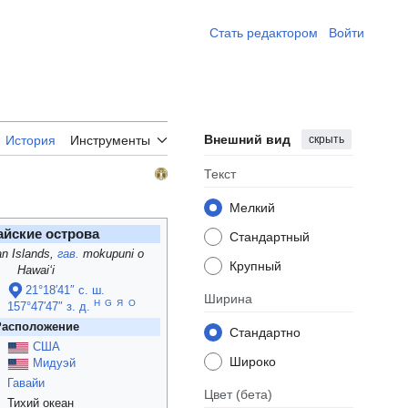
Стать редактором ​
Войти
Внешний вид
скрыть
История
Инструменты
Текст
Мелкий
айские острова
Стандартный
n Islands
,
гав.
mokupuni o
Крупный
Hawaiʻi
21°18′41″ с. ш.
Ширина
H
G
Я
O
157°47′47″ з. д.
Расположение
Стандартно
США
Широко
Мидуэй
Гавайи
Цвет
(бета)
Тихий океан