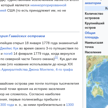
акватории
 который является
неинкорпорированной
Х
рией
США (то есть принадлежит им, но не
Количество
островов
Крупнейший
остров
Общая
ория Гавайских островов
площадь
Наивысшая
опейцев открыл 18 января 1778 года знаменитый
точка
Джеймс Кук
во время своего 3-го путешествия по
Население
н и
погиб
14 февраля 1779 года, когда вернулся
[
1
]
 по северной части Тихого океана)
. Кук дал им
рова
(это название использовали до конца XIX
а Адмиралтейства
Джона Монтегю, 4-го графа
авайские острова уже почти полтора тысячелетия
иной точки зрения на историю заселения
 пор не сложилось. Согласно наиболее
рения, первые полинезийцы прибыли с
о
300 года
н. э., за ними приблизительно в
1300