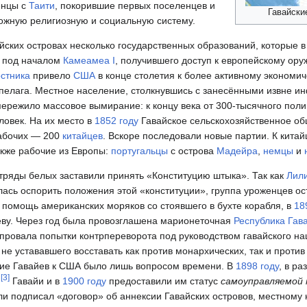
енцы с
Таити
, покорившие первых поселенцев и
Гавайски
жную религиозную и социальную систему.
йских островах несколько государственных образований, которые 
под началом
Камеамеа I
, получившего доступ к европейскому ору
остника
привело
США
в конце столетия к более активному экономи
пелага. Местное население, столкнувшись с занесёнными извне ин
пережило массовое вымирание: к концу века от 300-тысячного пол
ловек. На их место в
1852 году
Гавайское сельскохозяйственное об
абочих — 200
китайцев
. Вскоре последовали новые партии. К кита
также рабочие из Европы:
португальцы
с острова
Мадейра
,
немцы
и
тряды белых заставили принять «Конституцию штыка». Так как
Лил
лась оспорить положения этой «конституции», группа уроженцев о
 помощь американских моряков со стоявшего в бухте корабля, в
18
еву. Через год была провозглашена марионеточная
Республика Гав
 провала попытки контрпереворота под руководством гавайского н
не устававшего восставать как против монархических, так и против
ние Гавайев к США было лишь вопросом времени. В
1898 году
, в ра
[
3
]
и
Гавайи и в
1900 году
предоставили им статус
самоуправляемой
и подписал «договор» об аннексии Гавайских островов, местному