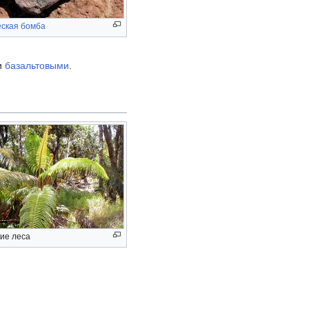
еская бомба
и
базальтовыми
.
кие леса