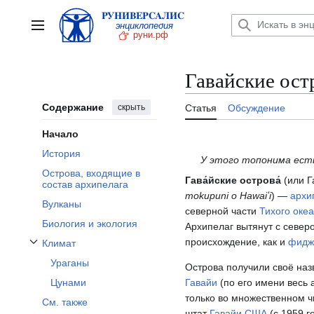
Перейти
к
Главное меню
содержанию
Гавайские ост
Содержание
скрыть
Статья
Обсуждение
Начало
История
У этого топонима есть
Острова, входящие в
Гава́йские острова́
(или Г
состав архипелага
mokupuni o Hawaiʻi
) —
архи
Вулканы
северной части
Тихого оке
Биология и экология
Архипелаг вытянут с северо
происхождение, как и
фидж
Климат
Отобразить/Скрыть подраздел Климат
Ураганы
Острова получили своё наз
Гавайи
(по его имени весь 
Цунами
только во множественном ч
См. также
штат
Гавайи
США
(с 1959 г