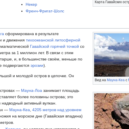
Карта Гавайских ост
Некер
Френч-Фригат-Шолс
га
сформирована в результате
ти и движения
тихоокеанской литосферной
 магматической
Гавайской горячей точкой
со
етра за 1 миллион лет. В связи с этим
старше, и, в большинстве своём, меньше по
ше подвергаются
эрозии
).
ьшой и молодой остров в цепочке. Он
Вид на
Мауна-Кеа
с
островах —
Мауна-Лоа
занимает площадь
оставляет более половины острова; это
 надводный активный вулкан.
кан —
Мауна-Кеа
,
4205 метров над уровнем
дножия на морском дне (Гавайская впадина)
ометров.