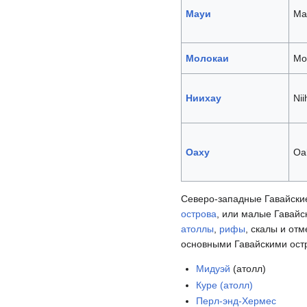
Мауи
Ma
Молокаи
Mo
Ниихау
Nii
Оаху
Oa
Северо-западные Гавайски
острова
, или малые Гавайс
атоллы
,
рифы
, скалы и от
основными Гавайскими остр
Мидуэй
(атолл)
Куре (атолл)
Перл-энд-Хермес