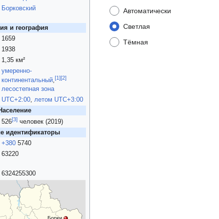
Борковский
Автоматически
Светлая
ия и география
1659
Тёмная
1938
1,35 км²
умеренно-
[
1
]
[
2
]
континентальный
,
лесостепная зона
UTC+2:00
,
летом
UTC+3:00
Население
[
3
]
526
человек (2019)
е идентификаторы
+380
5740
63220
6324255300
Борки