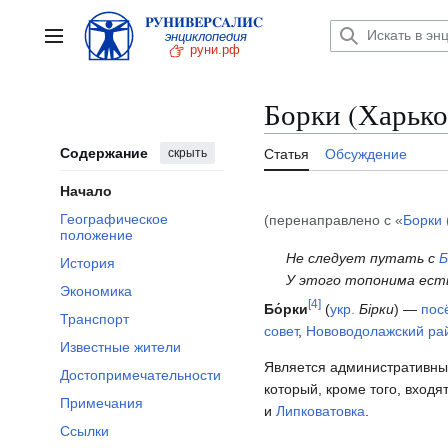
Перейти
к
Главное меню
содержанию
Борки (Харько
Содержание
скрыть
Статья
Обсуждение
Начало
Географическое
(перенаправлено с «
Борки 
положение
Не следует путать с
Б
История
У этого топонима есть
Экономика
[
4
]
Бо́рки
(
укр.
Бірки
) —
пос
Транспорт
совет
,
Нововодолажский ра
Известные жители
Является административным
Достопримечательности
который, кроме того, входя
Примечания
и
Липковатовка
.
Ссылки