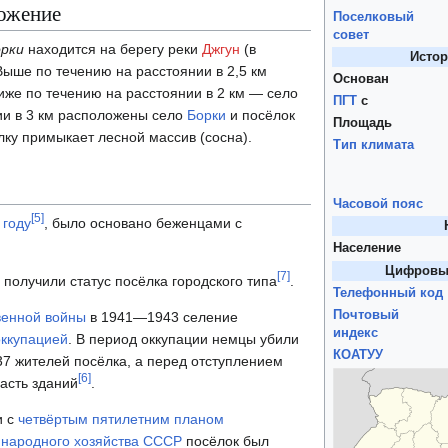
ожение
Поселковый
совет
рки
находится на берегу реки
Джгун
(в
Истор
Выше по течению на расстоянии в 2,5 км
Основан
ниже по течению на расстоянии в 2 км — село
ПГТ
с
ии в 3 км расположены село
Борки
и посёлок
Площадь
ёлку примыкает лесной массив (сосна).
Тип климата
Часовой пояс
[
5
]
 году
, было основано беженцами с
Население
Цифровы
[
7
]
 получили статус посёлка городского типа
.
Телефонный код
Почтовый
венной войны
в 1941—1943 селение
индекс
оккупацией
. В период оккупации немцы убили
КОАТУУ
37 жителей посёлка, а перед отступлением
[
6
]
часть зданий
.
и с
четвёртым пятилетним планом
 народного хозяйства СССР
посёлок был