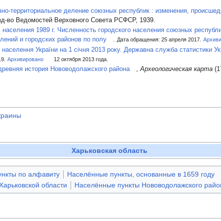
но-территориальное деление союзных республик : изменения, происшедши
зд-во Ведомостей Верховного Совета РСФСР, 1939.
 населения 1989 г. Численность городского населения союзных республ
елений и городских районов по полу
.
Дата обращения: 25 апреля 2017.
Архив
 населення України на 1 січня 2013 року. Державна служба статистики Укр
19.
Архивировано
12 октября 2013 года.
древняя история Нововодолажского района
,
Археологическая карта
(1
краины
Харьковская область
нкты по алфавиту
Населённые пункты, основанные в 1659 году
 Харьковской области
Населённые пункты Нововодолажского райо