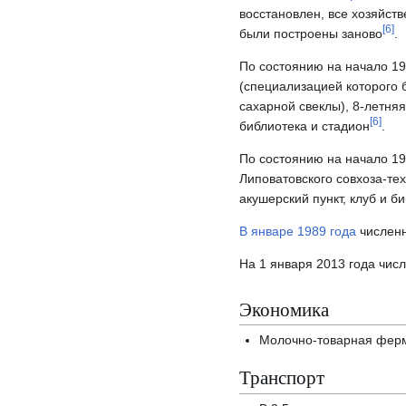
восстановлен, все хозяйст
[
6
]
были построены заново
.
По состоянию на начало 19
(специализацией которого
сахарной свеклы), 8-летня
[
6
]
библиотека и стадион
.
По состоянию на начало 19
Липоватовского совхоза-те
акушерский пункт, клуб и б
В январе 1989 года
численн
На 1 января 2013 года чис
Экономика
Молочно-товарная фер
Транспорт