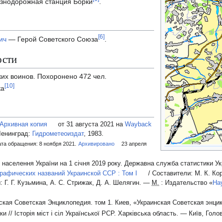
езнодорожная станция Борки
.
[
6
]
ич
— Герой Советского Союза
.
ости
ких воинов. Похоронено 472 чел.
[
10
]
ка
Архивная копия
от 31 августа 2021 на
Wayback
енинград:
Гидрометеоиздат
, 1983.
та обращения: 8 ноября 2021.
Архивировано
23 апреля
 населення України на 1 січня 2019 року. Державна служба статистики Укр
рафических названий Украинской ССР : Том I
/ Составители:
М. К. Ко
ы:
Г. Г. Кузьмина
,
А. С. Стрижак
,
Д. А. Шелягин
. —
М.
: Издательство «
На
нская Советская Энциклопедия. том 1. Киев, «Украинская Советская энцик
ки // Історія міст і сіл Української РСР. Харківська область. — Київ, Го