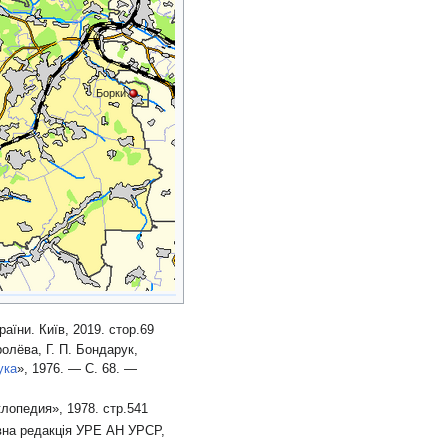
Борки
аїни. Київ, 2019. стор.69
ролёва
,
Г. П. Бондарук
,
ука
», 1976. — С. 68. —
лопедия», 1978. стр.541
ловна редакція УРЕ АН УРСР,