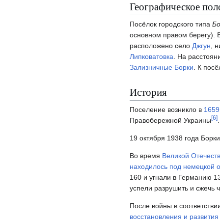
Географическое пол
Посёлок городского типа
Бо
основном правом берегу). 
расположено село
Джгун
, 
Липковатовка
. На расстоян
Зализничные Борки
. К пос
История
Поселение возникло в
1659
[
6
]
Правобережной Украины
.
19 октября 1938 года Борки
Во время
Великой Отечест
находилось под немецкой 
160 и угнали в Германию 1
успели разрушить и сжечь 
После войны в соответстви
восстановления и развития