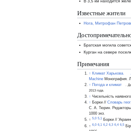
В 3,5 км находится жел
Известные жители
Нога, Митрофан Петров
Достопримечательн
Братская могила советс
Курган на севере посел
Примечания
↑
Климат Харькова.
Machine
Монография. Л
↑
Погода и климат
.
Да
2013 года.
↑
Чисельність наявного
↑
Борки //
Словарь геог
С. А. Тюрин
. Редактор
1000 экз.
5,0
5,1
↑
Борки // Украи
6,0
6,1
6,2
6,3
6,4
6,5
↑
Бір