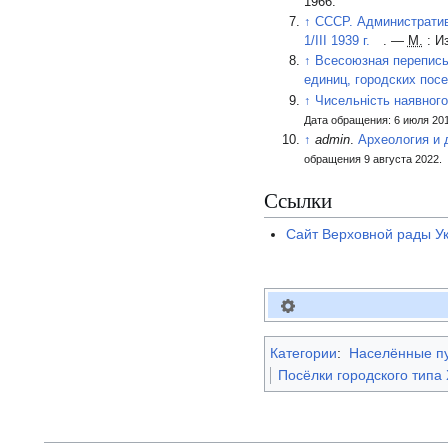
1966.
↑
СССР. Административ
1/III 1939 г.
. —
М.
: И
↑
Всесоюзная перепись
единиц, городских пос
↑
Чисельність наявного
Дата обращения: 6 июля 20
↑
admin
.
Археология и 
обращения 9 августа 2022.
Ссылки
Сайт Верховной рады У
Категории
:
Населённые пу
Посёлки городского типа