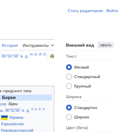
Стать редактором ​
Войти
Внешний вид
скрыть
История
Инструменты
H
G
Я
O
 36°02′36″ в. д.
Текст
Мелкий
Стандартный
Крупный
к городского типа
Ширина
Борки
укр.
Бірки
Стандартно
H
G
Я
O
ш. 36°02′36″ в. д.
Широко
Украина
Харьковская
Цвет
(бета)
Нововодолажский