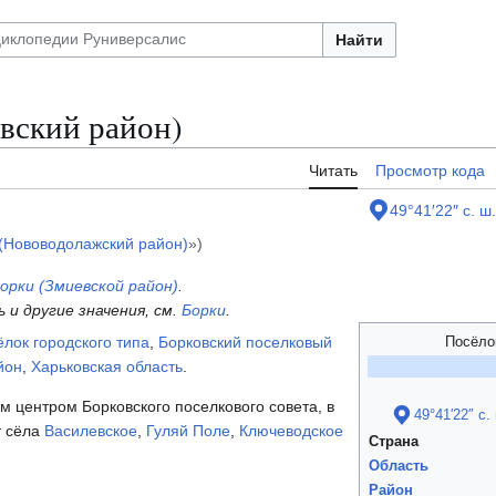
Найти
вский район)
Читать
Просмотр кода
49°41′22″ с. ш.
(Нововодолажский район)
»)
орки (Змиевской район)
.
 и другие значения, см.
Борки
.
ёлок городского типа
,
Борковский поселковый
Посёло
йон
,
Харьковская область
.
 центром Борковского поселкового совета, в
49°41′22″ с. 
т сёла
Василевское
,
Гуляй Поле
,
Ключеводское
Страна
Область
Район