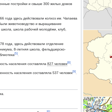
венные постройки и свыше 300 жилых домов
66 года здесь действовали колхоз им. Чапаева
 были животноводство и выращивание
я школа, школа рабочей молодёжи, клуб,
78 года, здесь действовали отделение
хникума, 8-летняя школа, фельдшерско-
[
5
]
иблиотека
.
[
8
]
ость населения составляла
827 человек
.
[
9
]
ленность населения составляла 537 человек
.
ма.
[
6
]