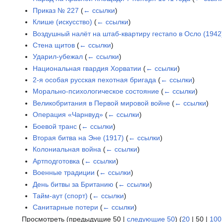
Приказ № 227
(
← ссылки
)
Клише (искусство)
(
← ссылки
)
Воздушный налёт на штаб-квартиру гестапо в Осло (1942
Стена щитов
(
← ссылки
)
Ударил-убежал
(
← ссылки
)
Национальная гвардия Хорватии
(
← ссылки
)
2-я особая русская пехотная бригада
(
← ссылки
)
Морально-психологическое состояние
(
← ссылки
)
Великобритания в Первой мировой войне
(
← ссылки
)
Операция «Чарнвуд»
(
← ссылки
)
Боевой транс
(
← ссылки
)
Вторая битва на Эне (1917)
(
← ссылки
)
Колониальная война
(
← ссылки
)
Артподготовка
(
← ссылки
)
Военные традиции
(
← ссылки
)
День битвы за Британию
(
← ссылки
)
Тайм-аут (спорт)
(
← ссылки
)
Санитарные потери
(
← ссылки
)
Просмотреть (
предыдущие 50
|
следующие 50
) (
20
|
50
|
100