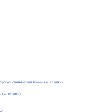
русско-итальянской войны
(
← ссылки
)
ы
(
← ссылки
)
ки
)