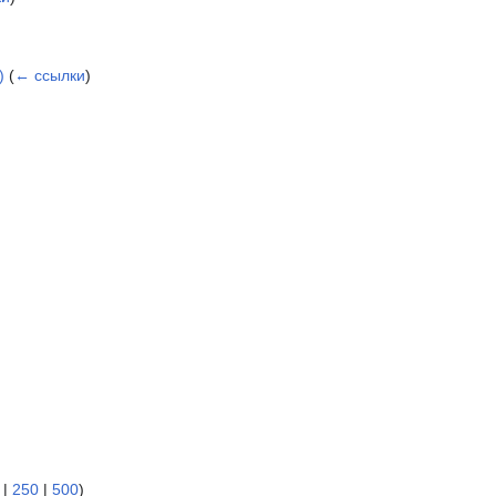
)
(
← ссылки
)
|
250
|
500
)