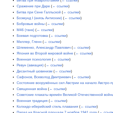
Битва при Мавропотамии
(
← ссылки
)
Сражение при Даре
(
← ссылки
)
Битва при Сене Галльской
(
← ссылки
)
Боэмунд I (князь Антиохии)
(
← ссылки
)
Бобровые войны
(
← ссылки
)
M46 (танк)
(
← ссылки
)
Боевая подготовка
(
← ссылки
)
Миллер, Гленн
(
← ссылки
)
Шлеменко, Александр Павлович
(
← ссылки
)
Япония во Второй мировой войне
(
← ссылки
)
Военная психология
(
← ссылки
)
Ревун (авиация)
(
← ссылки
)
Десантный шовинизм
(
← ссылки
)
Сафонов, Всеволод Дмитриевич
(
← ссылки
)
Состояние вооружённых сил Австрии на начало Австро-п
Священная война
(
← ссылки
)
Советские плакаты времён Великой Отечественной войн
Военная традиция
(
← ссылки
)
Колхидо-иберийский стиль плавания
(
← ссылки
)
Парад на Красной площади 7 ноября 1941 года
(
← ссыл