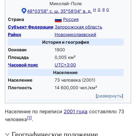
Миколай-Поле
H
G
Я
O
48°03′58″ с. ш. 35°58′04″ в. д.
Страна
Россия
Субъект Федерации
Запорожская область
Район
Новониколаевский
История и география
Основан
1900
Площадь
0,005 км²
Часовой пояс
UTC+3:00
Население
Население
73 человека (2001)
Плотность
14 600,000 чел./км²
развернуть
Население по переписи
2001 года
составляло 73
[
1
]
человека
.
Географическое положение