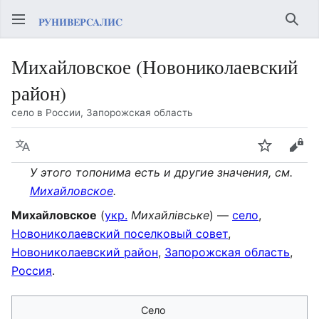
Най
Михайловское (Новониколаевский
район)
село в России, Запорожская область
Язык
Следить
Про
У этого топонима есть и другие значения, см.
Михайловское
.
Михайловское
(
укр.
Михайлівське
) —
село
,
Новониколаевский поселковый совет
,
Новониколаевский район
,
Запорожская область
,
Россия
.
Село