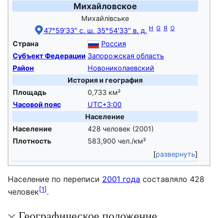
Михайловское
Михайлівське
H
G
Я
O
47°59′33″ с. ш. 35°54′33″ в. д.
Страна
Россия
Субъект Федерации
Запорожская область
Район
Новониколаевский
История и география
Площадь
0,733 км²
Часовой пояс
UTC+3:00
Население
Население
428 человек (2001)
Плотность
583,900 чел./км²
развернуть
Население по переписи
2001 года
составляло 428
[
1
]
человек
.
Географическое положение