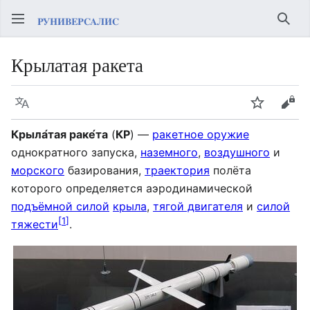
Най
Крылатая ракета
Язык
Следить
Про
Крыла́тая раке́та
(
КР
) —
ракетное оружие
однократного запуска,
наземного
,
воздушного
и
морского
базирования,
траектория
полёта
которого определяется аэродинамической
подъёмной силой
крыла
,
тягой двигателя
и
силой
[
1
]
тяжести
.