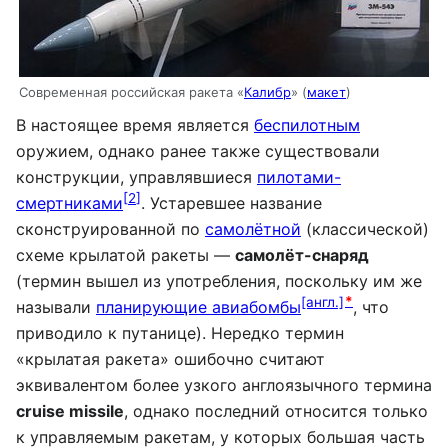
Современная российская ракета «
Калибр
» (
макет
)
В настоящее время является
беспилотным
оружием, однако ранее также существовали
конструкции, управлявшиеся
пилотами-
[
2
]
смертниками
. Устаревшее название
сконструированной по
самолётной
(классической)
схеме крылатой ракеты —
самолёт-снаряд
(термин вышел из употребления, поскольку им же
[англ.]
*
называли
планирующие авиабомбы
, что
приводило к путанице). Нередко термин
«крылатая ракета» ошибочно считают
эквивалентом более узкого англоязычного термина
cruise missile
, однако последний относится только
к управляемым ракетам, у которых большая часть