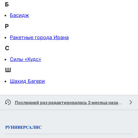
Б
Басидж
Р
Ракетные города Ирана
С
Силы «Кудс»
Ш
Шахид Багери
Последний раз редактировалась 3 месяца назад
участн